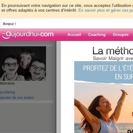
En poursuivant votre navigation sur ce site, vous acceptez l'utilisati
et offres adaptés à vos centres d'intérêt.
En savoir plus et gérer ces 
Bonjour !
Accueil
Coaching
Groupes
Accueil
>
espaces
>
tikki54
> 10 mois et d
Blog de tikki54
aide blog
10 mois et demi pl
Marraine
profil
blog
publié le 18/02/2021 à 22:00
ajouter de vos amies
Hello les filles, Non vous ne rêvez pas, c'est b
nouvelles. Comme annoncé en mars dernier nou
dernier. J'ai démissionné de mon travail le 30 j
Lorraine pour Orange le 16 juillet. L'été a été 
sont venus nous voir. Puis en septembre j'ai fin