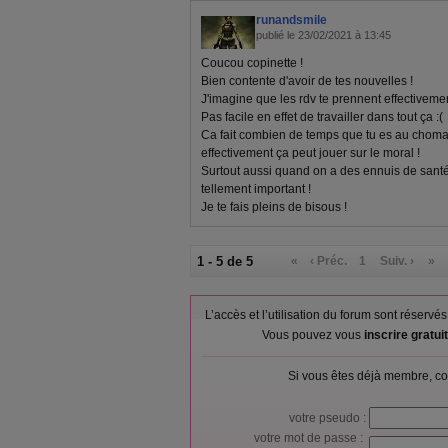
runandsmile
publié le 23/02/2021 à 13:45
Coucou copinette !
Bien contente d'avoir de tes nouvelles !
J'imagine que les rdv te prennent effectivem
Pas facile en effet de travailler dans tout ça :(
Ca fait combien de temps que tu es au chom
effectivement ça peut jouer sur le moral !
Surtout aussi quand on a des ennuis de santé
tellement important !
Je te fais pleins de bisous !
1 - 5 de 5
«
‹ Préc.
1
Suiv. ›
»
L’accès et l’utilisation du forum sont réser
Vous pouvez vous
inscrire gratu
Si vous êtes déjà membre, co
votre pseudo :
votre mot de passe :