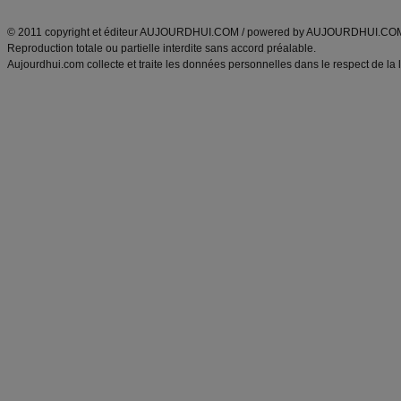
ANXA Partenaires
:
Recette
de cuisine |
Recette cuisine
|
© 2011 copyright et éditeur AUJOURDHUI.COM / powered by AUJOURDHUI.CO
Reproduction totale ou partielle interdite sans accord préalable.
Aujourdhui.com collecte et traite les données personnelles dans le respect de la 