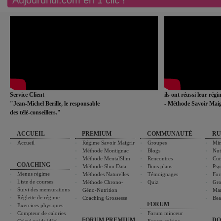
Aujourdhui.com en 1 clic !
Service Client
ils ont réussi leur rég
"Jean-Michel Berille, le responsable
- Méthode Savoir Maig
des télé-conseillers."
ACCUEIL
PREMIUM
COMMUNAUTÉ
RU
Accueil
Régime Savoir Maigrir
Groupes
Min
Méthode Montignac
Blogs
Nut
Méthode MentalSlim
Rencontres
Cui
COACHING
Méthode Slim Data
Bons plans
Psy
Menus régime
Méthodes Naturelles
Témoignages
For
Liste de courses
Méthode Chrono-
Quiz
Gro
Suivi des mensurations
Géno-Nutrition
Ma
Réglette de régime
Coaching Grossesse
Bea
FORUM
Exercices physiques
Compteur de calories
Forum minceur
FORUM PREMIUM
DO