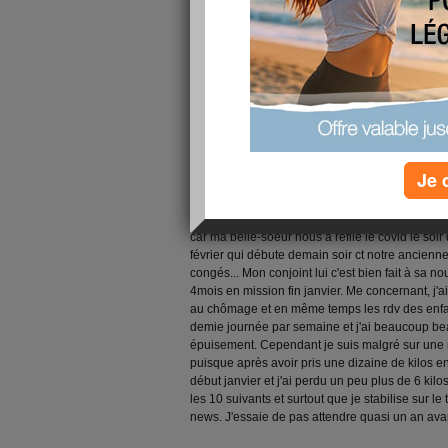
professionnels médicaux pour les enfants. Par 
ne pouvant être délivré que par un médecin hos
de juillet une place en cmp et depuis novembre 
le pédopsychiatre une fois par mois. C'est un p
mais ça lui fait énormément de bien. Quant à Ma
trouvé une orthophoniste qui l'a pris en priorité c
lui a également permis de faire d'énormes progr
droite à gauche et sans espace entre les mots. 
de certaines lettres et le fait qu'il écrive en pho
n'oublie pas les espaces entre les mots! Ils se 
Je 
nouveau copains et aiment leur école en revanc
manquent beaucoup et à nous aussi ! Malheureu
nos vacances là-haut. À la toussaint car j'étais
car ma belle-soeur nous a refilé le covid le soi
février qui débute demain soir ct notre ancienne
congés... Mon conjoint lui c'est bien fait à sa nou
4mois en mission fin janvier. Me concernant, j'
au chômage et en même temps les rdv des enfan
demie journée par semaine et j'ai beaucoup be
épuisement. Cependant je suis malgré sur une 
puisque après avoir pris une dizaine de kilos 
début janvier et j'ai perdu un peu plus de 6 kil
les 10 suivants et surtout que je stabilise sur le 
news. J'essaie de pas attendre quasi un an avan