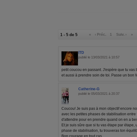
1 - 5 de 5
«
‹ Préc.
1
Suiv. ›
»
ITD
publié le 13/03/2021 à 10:57
petit coucou en passant. J'espère que tu vas b
et aussi à prendre soin de toi. Passe un bon 
Catherine-G
publié le 05/03/2021 à 20:37
Coucou! Je suis pas à mon objectif encore non
avec les petites phases de stabilisation entre
d'attendre pour en prendre quand on en a be
Et je suis sûre que si tu vas étape par étape, 
phase de stabilisation, tu trouveras ton équili
Bon courage en tout cas