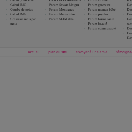
Calcul poids idéal
Forum cuisine
Calcul IMC
Forum Savoir Maigrir
Forum grossesse
Dos
Courbe de poids
Forum Montignac
Forum maman bébé
Dos
Calcul IMG
Forum MentalSlim
Forum psycho
Dos
Grossesse mois par
Forum SLIM data
Forum forme santé
Dos
mois
Forum beauté
san
Forum communauté
Dos
Dos
Dos
accueil
plan du site
envoyer à une amie
témoigna
Forum minceur
Forum cuisine
Commencer un régime
boissons, vins et cocktails
Alimentation équilibrée et nutrition
astuces et bons plans
Minceur
Recette cuisine
exercices physiques
recette facile
produits minceur
Recette poulet
Tags
:
ventre plat
|
maigrir des fesses
|
abdominaux
|
régime américain
|
régime mayo
|
Découvrez aussi
:
exercices abdominaux
|
recette wok
|