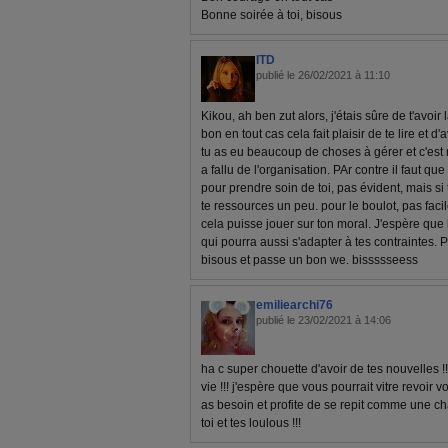
Bonne soirée à toi, bisous
ITD
publié le 26/02/2021 à 11:10
Kikou, ah ben zut alors, j'étais sûre de t'avoir 
bon en tout cas cela fait plaisir de te lire et d
tu as eu beaucoup de choses à gérer et c'est 
a fallu de l'organisation. PAr contre il faut qu
pour prendre soin de toi, pas évident, mais si t
te ressources un peu. pour le boulot, pas fac
cela puisse jouer sur ton moral. J'espère que 
qui pourra aussi s'adapter à tes contraintes. P
bisous et passe un bon we. bissssseess
emiliearchi76
publié le 23/02/2021 à 14:06
ha c super chouette d'avoir de tes nouvelles !
vie !!! j'espère que vous pourrait vitre revoir v
as besoin et profite de se repit comme une cha
toi et tes loulous !!!