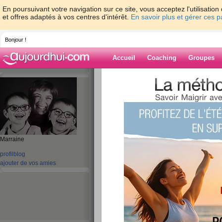
En poursuivant votre navigation sur ce site, vous acceptez l'utilisati
et offres adaptés à vos centres d'intérêt.
En savoir plus et gérer ces 
Bonjour !
Accueil
Coaching
Groupes
Accueil
>
espaces
>
tikki54
> 2015 je t'ai
Blog de tikki54
aide blog
2015 je t'aime pas!
Marraine
profil
blog
publié le 04/02/2015 à 15:32
ajouter de vos amies
Cher 2015,
Je ne sais pas pourquoi mais avant même de te rencontr
redoutais au point que je n'avais pas envie de fêter te 
Cela fait tout juste 34 jours que nous cohabitons et cro