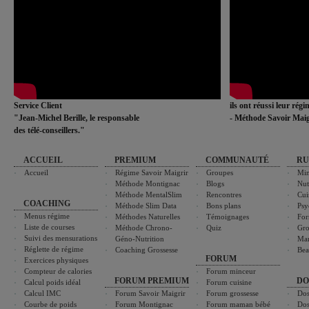
Service Client
ils ont réussi leur rég
"Jean-Michel Berille, le responsable
- Méthode Savoir Maig
des télé-conseillers."
ACCUEIL
PREMIUM
COMMUNAUTÉ
RU
Accueil
Régime Savoir Maigrir
Groupes
Min
Méthode Montignac
Blogs
Nut
Méthode MentalSlim
Rencontres
Cui
COACHING
Méthode Slim Data
Bons plans
Psy
Menus régime
Méthodes Naturelles
Témoignages
For
Liste de courses
Méthode Chrono-
Quiz
Gro
Suivi des mensurations
Géno-Nutrition
Ma
Réglette de régime
Coaching Grossesse
Bea
FORUM
Exercices physiques
Compteur de calories
Forum minceur
FORUM PREMIUM
DO
Calcul poids idéal
Forum cuisine
Calcul IMC
Forum Savoir Maigrir
Forum grossesse
Dos
Courbe de poids
Forum Montignac
Forum maman bébé
Dos