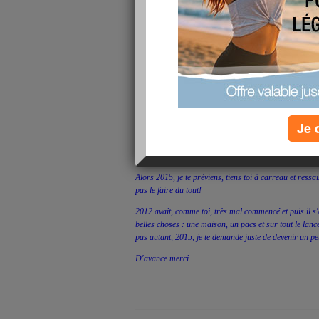
t'apprécie... Et les prochaines semaines ne s'annoncen
Attentats, crash aérien, nuits hachées, microbes à gogo
34 jours...
Et dans les prochaines semaines nous devrons faire f
grand-mère, nous devront trouver une solution à son a
en péril sa santé financière voir même celle de ses enfa
Je devrai me relancer dans une nouvelle rééducation p
à l'intervention chirurgicale.
Je 
Il faudra également que je trouve l'énergie de changer
me correspond mieux...
Alors 2015, je te préviens, tiens toi à carreau et ressa
pas le faire du tout!
2012 avait, comme toi, très mal commencé et puis il s'e
belles choses : une maison, un pacs et sur tout le lan
pas autant, 2015, je te demande juste de devenir un peu
D'avance merci