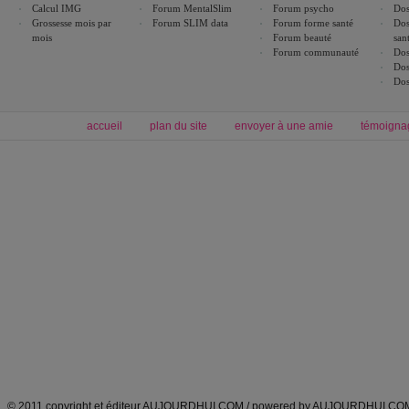
Calcul IMG
Forum MentalSlim
Forum psycho
Dos
Grossesse mois par
Forum SLIM data
Forum forme santé
Dos
mois
Forum beauté
san
Forum communauté
Dos
Dos
Dos
accueil
plan du site
envoyer à une amie
témoigna
Forum minceur
Forum cuisine
Commencer un régime
boissons, vins et cocktails
Alimentation équilibrée et nutrition
astuces et bons plans
Minceur
Recette cuisine
exercices physiques
recette facile
produits minceur
Recette poulet
Tags
:
ventre plat
|
maigrir des fesses
|
abdominaux
|
régime américain
|
régime mayo
|
Découvrez aussi
:
exercices abdominaux
|
recette wok
|
ANXA Partenaires
:
Recette
de cuisine |
Recette cuisine
|
© 2011 copyright et éditeur AUJOURDHUI.COM / powered by AUJOURDHUI.CO