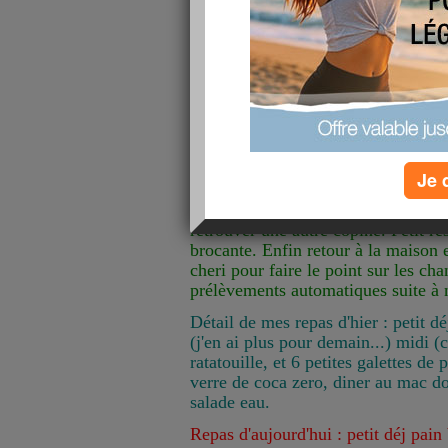
cause d'énorme fatigue puis petit 
l'après midi une deuxieme copine n
sommes allées faire 2-3 courses pu
boire un coup et enfin direction le
voir quand je serai petit. Très symp
maison nous avons fait du papotage 
quelques épisodes de bones (en dvd
Ce matin, reveille en douceur par 
Je 
J'adore! En fin de matinée j'ai ra
chez elle et avec la deuxième nous
retrouver une autre copine. Petit re
brocante. Enfin retour à la maison
cheri pour faire le point sur les ch
prélèvements automatiques suite à 
Détail de mes repas d'hier : petit d
(j'en ai plus pour demain...) midi
ratatouille, et 6 petites galettes d
verre de coca zero, diner au mac d
salade eau.
Repas d'aujourd'hui : petit déj pain