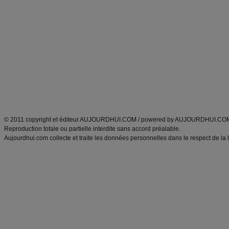
Alimentation équilibrée et nutrition
astuces et bons plans
Minceur
Recette cuisine
exercices physiques
recette facile
produits minceur
Recette poulet
Tags
:
ventre plat
|
maigrir des fesses
|
abdominaux
|
régime américain
|
régime mayo
|
Découvrez aussi
:
exercices abdominaux
|
recette wok
|
ANXA Partenaires
:
Recette
de cuisine |
Recette cuisine
|
© 2011 copyright et éditeur AUJOURDHUI.COM / powered by AUJOURDHUI.CO
Reproduction totale ou partielle interdite sans accord préalable.
Aujourdhui.com collecte et traite les données personnelles dans le respect de la 