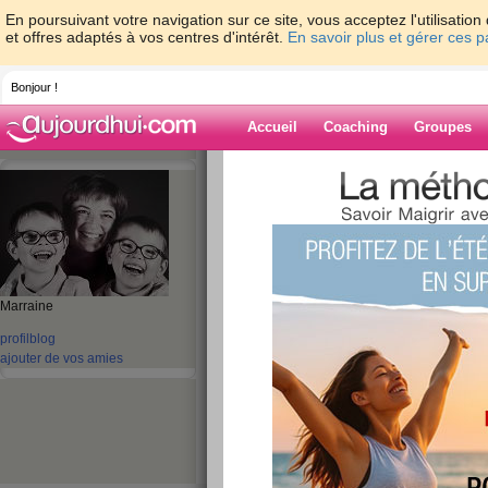
En poursuivant votre navigation sur ce site, vous acceptez l'utilisati
et offres adaptés à vos centres d'intérêt.
En savoir plus et gérer ces 
Bonjour !
Accueil
Coaching
Groupes
Accueil
>
espaces
>
tikki54
> Jour 11 et 
Blog de tikki54
aide blog
Jour 11 et 12
Marraine
profil
blog
publié le 17/06/2012 à 22:22
ajouter de vos amies
Kikou,
Comment allez vous??? Votre week 
Pour moi très bien!!!
Hier matin un brin de menage puis 