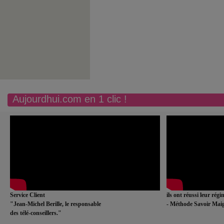
Aujourdhui.com en 1 clic !
Service Client
ils ont réussi leur rég
"Jean-Michel Berille, le responsable
- Méthode Savoir Maig
des télé-conseillers."