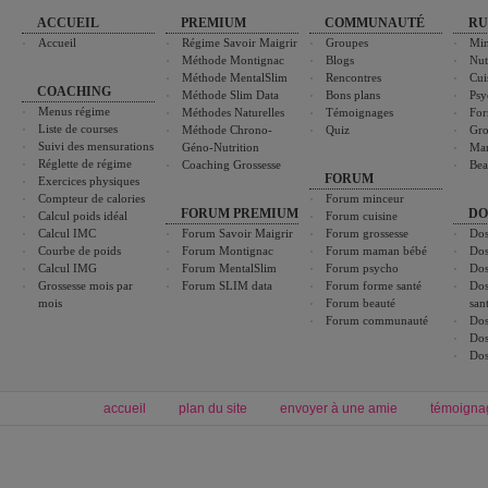
ACCUEIL
PREMIUM
COMMUNAUTÉ
RU
Accueil
Régime Savoir Maigrir
Groupes
Min
Méthode Montignac
Blogs
Nut
Méthode MentalSlim
Rencontres
Cui
COACHING
Méthode Slim Data
Bons plans
Psy
Menus régime
Méthodes Naturelles
Témoignages
For
Liste de courses
Méthode Chrono-
Quiz
Gro
Suivi des mensurations
Géno-Nutrition
Ma
Réglette de régime
Coaching Grossesse
Bea
FORUM
Exercices physiques
Compteur de calories
Forum minceur
FORUM PREMIUM
DO
Calcul poids idéal
Forum cuisine
Calcul IMC
Forum Savoir Maigrir
Forum grossesse
Dos
Courbe de poids
Forum Montignac
Forum maman bébé
Dos
Calcul IMG
Forum MentalSlim
Forum psycho
Dos
Grossesse mois par
Forum SLIM data
Forum forme santé
Dos
mois
Forum beauté
san
Forum communauté
Dos
Dos
Dos
accueil
plan du site
envoyer à une amie
témoigna
Forum minceur
Forum cuisine
Commencer un régime
boissons, vins et cocktails