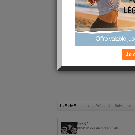
Pour le sport et bien il se trouve que j'ai pas tr
m'être personne n'a voulu m'accompagné du co
douche. Et la quand j'en sors je vois mon chér
Alors là j'ai craqué. je l'ai un pe envoyé sur les 
suis un pe sur les nerfs certainement les premi
Le plus pénible c'est que depuis hier j'ai le okey i
me saoul.
Mais sinon tout va pour le mieu. Allé je vais aller
Je 
pour faire des connaissances.
Bonne soirée.
1 - 5 de 5
«
‹ Préc.
1
Suiv. ›
»
tikki54
publié le 22/04/2009 à 13:40