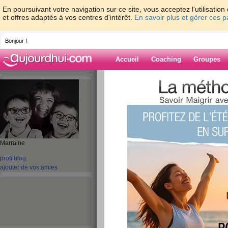
En poursuivant votre navigation sur ce site, vous acceptez l'utilisati
et offres adaptés à vos centres d'intérêt.
En savoir plus et gérer ces 
Bonjour !
Accueil
Coaching
Groupes
Accueil
>
espaces
>
tikki54
> Re bonjour
Blog de tikki54
aide blog
Re bonjour
Marraine
profil
blog
publié le 20/04/2009 à 21:31
ajouter de vos amies
Depuis que ma kepine m'a parlé de ce site je n'a
accro si sa continu.
La je gére un pe moin mais je ne craque pas. Mo
pas manger se que je rafolle devant moi.