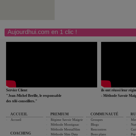
Aujourdhui.com en 1 clic !
Service Client
ils ont réussi leur rég
"Jean-Michel Berille, le responsable
- Méthode Savoir Maig
des télé-conseillers."
ACCUEIL
PREMIUM
COMMUNAUTÉ
RU
Accueil
Régime Savoir Maigrir
Groupes
Min
Méthode Montignac
Blogs
Nut
Méthode MentalSlim
Rencontres
Cui
COACHING
Méthode Slim Data
Bons plans
Psy