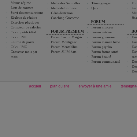
Menus régime
Méthodes Naturelles
Témoignages
For
Liste de courses
Méthode Chrono-
Quiz
Gro
Suivi des mensurations
Géno-Nutrition
Ma
Réglette de régime
Coaching Grossesse
Bea
FORUM
Exercices physiques
Compteur de calories
Forum minceur
FORUM PREMIUM
DO
Calcul poids idéal
Forum cuisine
Calcul IMC
Forum Savoir Maigrir
Forum grossesse
Dos
Courbe de poids
Forum Montignac
Forum maman bébé
Dos
Calcul IMG
Forum MentalSlim
Forum psycho
Dos
Grossesse mois par
Forum SLIM data
Forum forme santé
Dos
mois
Forum beauté
san
Forum communauté
Dos
Dos
Dos
accueil
plan du site
envoyer à une amie
témoigna
Forum minceur
Forum cuisine
Commencer un régime
boissons, vins et cocktails
Alimentation équilibrée et nutrition
astuces et bons plans
Minceur
Recette cuisine
exercices physiques
recette facile
produits minceur
Recette poulet