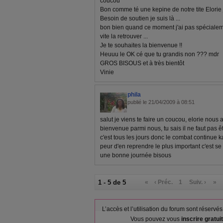
coucou
Bon comme té une kepine de notre tite Elorie j
Besoin de soutien je suis là ...
bon bien quand ce moment j'ai pas spécialem
vite la retrouver ...
Je te souhaites la bienvenue !!
Heuuu le OK cé que tu grandis non ??? mdr
GROS BISOUS et à très bientôt
Vinie
phila
publié le 21/04/2009 à 08:51
salut je viens te faire un coucou, elorie nous a
bienvenue parmi nous, tu sais il ne faut pas être
c'est tous les jours donc le combat continue
peur d'en reprendre le plus important c'est se 
une bonne journée bisous
1 - 5 de 5
«
‹ Préc.
1
Suiv. ›
»
L’accès et l’utilisation du forum sont réser
Vous pouvez vous
inscrire gratu