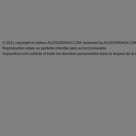
Tags
:
ventre plat
|
maigrir des fesses
|
abdominaux
|
régime américain
|
régime mayo
|
Découvrez aussi
:
exercices abdominaux
|
recette wok
|
ANXA Partenaires
:
Recette
de cuisine |
Recette cuisine
|
© 2011 copyright et éditeur AUJOURDHUI.COM / powered by AUJOURDHUI.CO
Reproduction totale ou partielle interdite sans accord préalable.
Aujourdhui.com collecte et traite les données personnelles dans le respect de la 