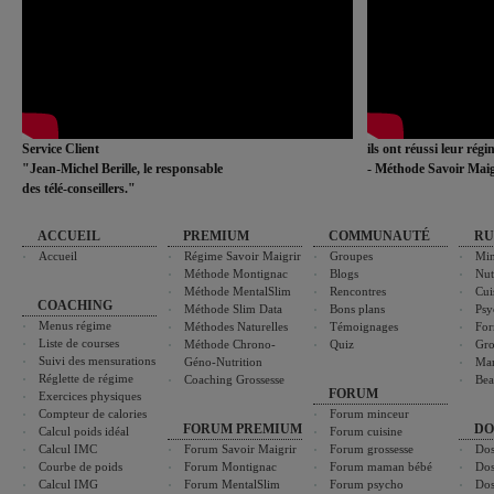
Service Client
ils ont réussi leur rég
"Jean-Michel Berille, le responsable
- Méthode Savoir Maig
des télé-conseillers."
ACCUEIL
PREMIUM
COMMUNAUTÉ
RU
Accueil
Régime Savoir Maigrir
Groupes
Min
Méthode Montignac
Blogs
Nut
Méthode MentalSlim
Rencontres
Cui
COACHING
Méthode Slim Data
Bons plans
Psy
Menus régime
Méthodes Naturelles
Témoignages
For
Liste de courses
Méthode Chrono-
Quiz
Gro
Suivi des mensurations
Géno-Nutrition
Ma
Réglette de régime
Coaching Grossesse
Bea
FORUM
Exercices physiques
Compteur de calories
Forum minceur
FORUM PREMIUM
DO
Calcul poids idéal
Forum cuisine
Calcul IMC
Forum Savoir Maigrir
Forum grossesse
Dos
Courbe de poids
Forum Montignac
Forum maman bébé
Dos
Calcul IMG
Forum MentalSlim
Forum psycho
Dos