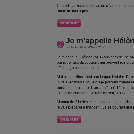
Ceci dit, j'ai vraiment envie de m'y mettre, impat
doute ne faut-il pas
lire la suite
Je m’appelle Hélè
publié le 08/09/2009 à 22:23
Je m’appelle...Hélène j'ai 36 ans et c'est une am
participer aux discussions qui peuvent parfois a
L'échange est toujours riche .
Moi et mes kilos, c'est une longue histoire. Dep
vivre avec mais si toutefois je pouvais trouver 
perdre un peu je ne dirais pas "non". L'amie qui
la liste de courses....j'ai hâte de voir, ainsi qu
Maman de 2 belles chipies, peu de temps libre,
je vais préparer à manger ..... il se pourrait que 
lire la suite