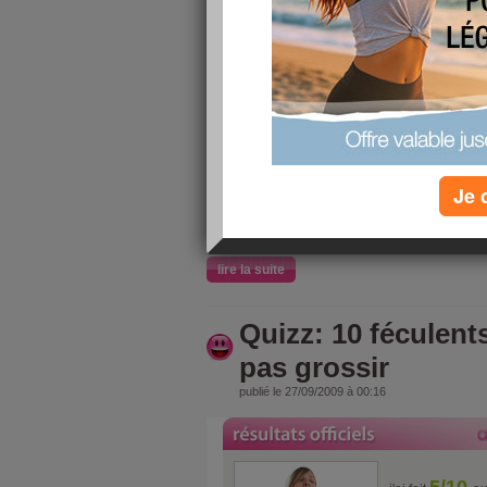
8/10
j'ai fait
au
10 questio
Michael J
Je 
lire la suite
Quizz: 10 féculent
pas grossir
publié le 27/09/2009 à 00:16