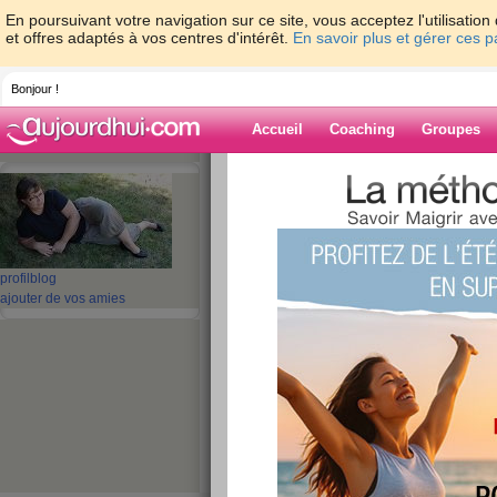
En poursuivant votre navigation sur ce site, vous acceptez l'utilisati
et offres adaptés à vos centres d'intérêt.
En savoir plus et gérer ces 
Bonjour !
Accueil
Coaching
Groupes
Accueil
>
espaces
>
tatilene
Blog de tatilene
aide blog
profil
blog
ajouter de vos amies
1 - 7 de 7
«
‹ Préc.
1
Suiv. ›
»
Quizz: 10 question
Jackson
publié le 27/09/2009 à 00:20