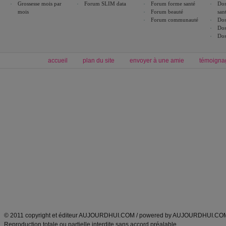
Grossesse mois par
Forum SLIM data
Forum forme santé
Dos
mois
Forum beauté
san
Forum communauté
Dos
Dos
Dos
accueil
plan du site
envoyer à une amie
témoigna
Forum minceur
Forum cuisine
Commencer un régime
boissons, vins et cocktails
Alimentation équilibrée et nutrition
astuces et bons plans
Minceur
Recette cuisine
exercices physiques
recette facile
produits minceur
Recette poulet
Tags
:
ventre plat
|
maigrir des fesses
|
abdominaux
|
régime américain
|
régime mayo
|
Découvrez aussi
:
exercices abdominaux
|
recette wok
|
ANXA Partenaires
:
Recette
de cuisine |
Recette cuisine
|
© 2011 copyright et éditeur AUJOURDHUI.COM / powered by AUJOURDHUI.CO
Reproduction totale ou partielle interdite sans accord préalable.