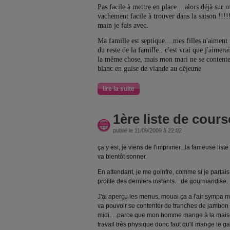
Pas facile à mettre en place....alors déjà sur m
vachement facile à trouver dans la saison !!!!
main je fais avec.
Ma famille est septique....mes filles n'aimen
du reste de la famille.. c'est vrai que j'aime
la même chose, mais mon mari ne se contente
blanc en guise de viande au déjeune
lire la suite
1ère liste de course
publié le 11/09/2009 à 22:02
ça y est, je viens de l'imprimer...la fameuse list
va bientôt sonner.
En attendant, je me goinfre, comme si je partais à
profite des derniers instants....de gourmandise.
J'ai aperçu les menus, mouai ça a l'air sympa 
va pouvoir se contenter de tranches de jambon d
midi.....parce que mon homme mange à la maison, 
travail très physique donc faut qu'il mange le gar