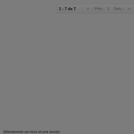
1 - 7 de 7
«
‹ Préc.
1
Suiv. ›
»
Sélectionner un mois et une année :