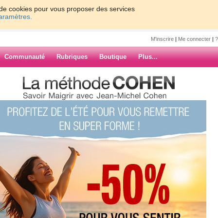
on de cookies pour vous proposer des services
paramètres.
M'inscrire
|
Me connecter
|
?
Communauté
Rubriques
Boutique
Plus...
I
abou
oucou
ARCHIVES
legue avait plein de choses à faire