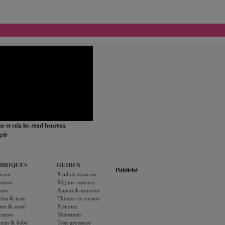
ime et cela les rend heureux
rir
BRIQUES
GUIDES
Publicité
ceur
Produits minceur
rition
Régime minceur
sine
Appareils minceur
cho & tests
Thèmes de cuisine
me & santé
Prénoms
ssesse
Maternités
man & bébé
Tests grossesse