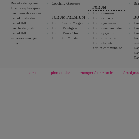
Réglette de régime
Coaching Grossesse
Bea
FORUM
Exercices physiques
Compteur de calories
Forum minceur
FORUM PREMIUM
DO
Calcul poids idéal
Forum cuisine
Calcul IMC
Forum Savoir Maigrir
Forum grossesse
Dos
Courbe de poids
Forum Montignac
Forum maman bébé
Dos
Calcul IMG
Forum MentalSlim
Forum psycho
Dos
Grossesse mois par
Forum SLIM data
Forum forme santé
Dos
mois
Forum beauté
san
Forum communauté
Dos
Dos
Dos
accueil
plan du site
envoyer à une amie
témoigna
Forum minceur
Forum cuisine
Commencer un régime
boissons, vins et cocktails
Alimentation équilibrée et nutrition
astuces et bons plans
Minceur
Recette cuisine
exercices physiques
recette facile
produits minceur
Recette poulet