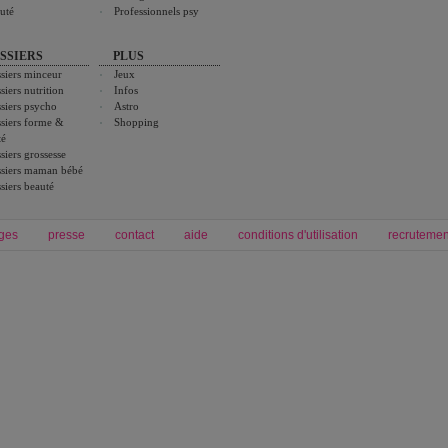
uté
Professionnels psy
SSIERS
PLUS
siers minceur
Jeux
siers nutrition
Infos
siers psycho
Astro
siers forme &
Shopping
té
siers grossesse
siers maman bébé
siers beauté
ges
presse
contact
aide
conditions d'utilisation
recrutemen
Forum grossesse et bébé
Forum psychologie
envie de bébé et de devenir maman
développement personnel et spiritua
accouchement et naissance de bébé
couple et sexualité
Grossesse et femme enceinte
Psychologie
symptome grossesse
intelligence et test de qi
calendrier de grossesse
test qi