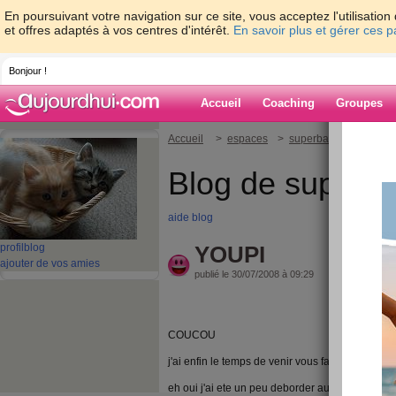
En poursuivant votre navigation sur ce site, vous acceptez l'utilisati
et offres adaptés à vos centres d'intérêt.
En savoir plus et gérer ces 
Bonjour !
Accueil
Coaching
Groupes
Accueil
>
espaces
>
superbabou
> YOUP
Blog de superb
aide blog
profil
blog
YOUPI
ajouter de vos amies
publié le 30/07/2008 à 09:29
COUCOU
j'ai enfin le temps de venir vous faire un petit c
eh oui j'ai ete un peu deborder au boulot ma col