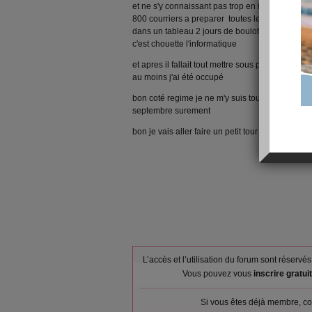
et ne s'y connaissant pas trop en info elle m'a 
800 courriers a preparer toutes les adresses et 
dans un tableau 2 jours de boulot et hop on app
c'est chouette l'informatique
et apres il fallait tout mettre sous pli et tout af
au moins j'ai été occupé
bon coté regime je ne m'y suis toujours pas rem
septembre surement
bon je vais aller faire un petit tour sur vos blog
L’accès et l’utilisation du forum sont réser
Vous pouvez vous
inscrire gratu
Si vous êtes déjà membre, co