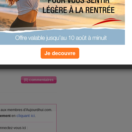
demander de lui faire son mailing
pleins d'autres variables à entrer
uis sur un bouton et tout s'imprime
franchir c'est pas du super boulot mais
ise on verra ça plus tard en
Je decouvre
s bonne fin de journée
(0) commentaires
vés aux membres d'Aujourdhui.com.
cliquant ici
itement
en
.
nnectez-vous ici :