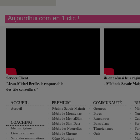
Aujourdhui.com en 1 clic !
Service Client
ils ont réussi leur rég
"Jean-Michel Berille, le responsable
- Méthode Savoir Maig
des télé-conseillers."
ACCUEIL
PREMIUM
COMMUNAUTÉ
RU
Accueil
Régime Savoir Maigrir
Groupes
Min
Méthode Montignac
Blogs
Nut
Méthode MentalSlim
Rencontres
Cui
COACHING
Méthode Slim Data
Bons plans
Psy
Menus régime
Méthodes Naturelles
Témoignages
For
Liste de courses
Méthode Chrono-
Quiz
Gro
Suivi des mensurations
Géno-Nutrition
Ma