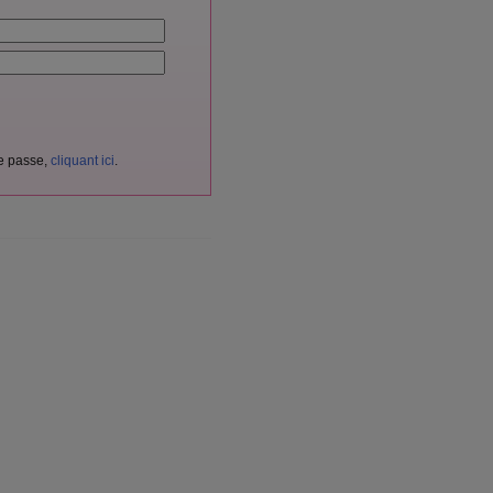
de passe,
cliquant ici
.