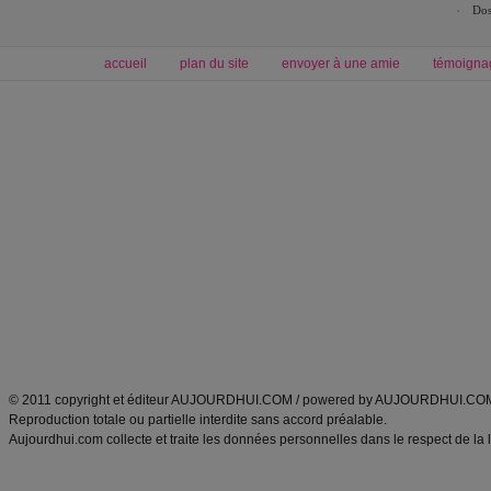
Dos
accueil
plan du site
envoyer à une amie
témoigna
Forum minceur
Forum cuisine
Commencer un régime
boissons, vins et cocktails
Alimentation équilibrée et nutrition
astuces et bons plans
Minceur
Recette cuisine
exercices physiques
recette facile
produits minceur
Recette poulet
Tags
:
ventre plat
|
maigrir des fesses
|
abdominaux
|
régime américain
|
régime mayo
|
Découvrez aussi
:
exercices abdominaux
|
recette wok
|
ANXA Partenaires
:
Recette
de cuisine |
Recette cuisine
|
© 2011 copyright et éditeur AUJOURDHUI.COM / powered by AUJOURDHUI.CO
Reproduction totale ou partielle interdite sans accord préalable.
Aujourdhui.com collecte et traite les données personnelles dans le respect de la 