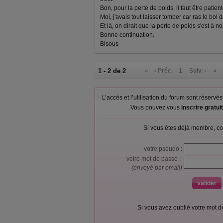
Bon, pour la perte de poids, il faut être patien
Moi, j'avais tout laisser tomber car ras le bol d
Et là, on dirait que la perte de poids s'est à
Bonne continuation.
Bisous
1 - 2 de 2
«
‹ Préc.
1
Suiv. ›
»
L’accès et l’utilisation du forum sont réser
Vous pouvez vous
inscrire gratu
Si vous êtes déjà membre, co
votre pseudo :
votre mot de passe :
(envoyé par email)
Si vous avez oublié votre mot 