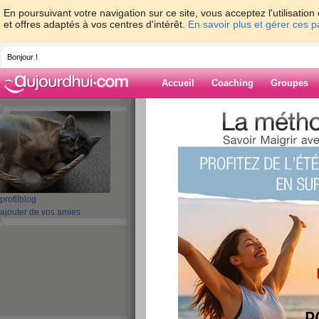
En poursuivant votre navigation sur ce site, vous acceptez l'utilisati
et offres adaptés à vos centres d'intérêt.
En savoir plus et gérer ces 
Bonjour !
Accueil
Coaching
Groupes
Accueil
>
espaces
>
superbabou
> couc
Blog de superb
aide blog
profil
blog
coucou
ajouter de vos amies
publié le 09/11/2012 à 10:55
salut les filles
on est vendredi c'est bientot le week end et en pl
cool
pas grand chose à raconter en ce moment mon m