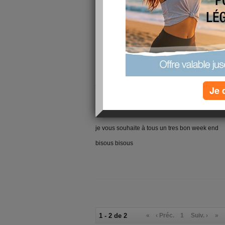
sur l'autre mais on fait avec
coté alimentation 1 crise hier aprem
sinon je suis bien le regime prescrit mais je cr
sera pas là
mais c'est pas grave je continue car meme si j
peu et vaux mieux un peu que rien
je suis philosophe ce matin
Je 
mdr
je vous souhaite à tous un tres bon week end
bisous bisous
1 - 2 de 2
«
‹ Préc.
1
Suiv. ›
»