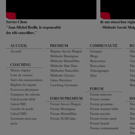
Service Client
ils ont réussi leur rég
"Jean-Michel Berille, le responsable
- Méthode Savoir Maig
des télé-conseillers."
ACCUEIL
PREMIUM
COMMUNAUTÉ
RU
Accueil
Régime Savoir Maigrir
Groupes
Min
Méthode Montignac
Blogs
Nut
Méthode MentalSlim
Rencontres
Cui
COACHING
Méthode Slim Data
Bons plans
Psy
Menus régime
Méthodes Naturelles
Témoignages
For
Liste de courses
Méthode Chrono-
Quiz
Gro
Suivi des mensurations
Géno-Nutrition
Ma
Réglette de régime
Coaching Grossesse
Bea
FORUM
Exercices physiques
Compteur de calories
Forum minceur
FORUM PREMIUM
DO
Calcul poids idéal
Forum cuisine
Calcul IMC
Forum Savoir Maigrir
Forum grossesse
Dos
Courbe de poids
Forum Montignac
Forum maman bébé
Dos
Calcul IMG
Forum MentalSlim
Forum psycho
Dos
Grossesse mois par
Forum SLIM data
Forum forme santé
Dos
mois
Forum beauté
san
Forum communauté
Dos
Dos