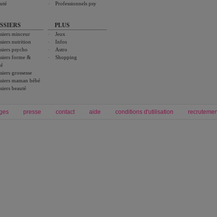
uté
Professionnels psy
SSIERS
PLUS
siers minceur
Jeux
siers nutrition
Infos
siers psycho
Astro
siers forme &
Shopping
té
siers grossesse
siers maman bébé
siers beauté
ges
presse
contact
aide
conditions d'utilisation
recrutemen
Forum grossesse et bébé
Forum psychologie
envie de bébé et de devenir maman
développement personnel et spiritua
accouchement et naissance de bébé
couple et sexualité
Grossesse et femme enceinte
Psychologie
symptome grossesse
intelligence et test de qi
calendrier de grossesse
test qi
régime protéiné
|
maigrir du ventre
|