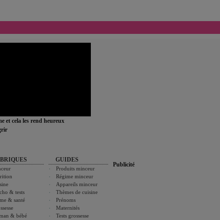
ime et cela les rend heureux
rir
BRIQUES
GUIDES
Publicité
ceur
Produits minceur
rition
Régime minceur
sine
Appareils minceur
cho & tests
Thèmes de cuisine
me & santé
Prénoms
ssesse
Maternités
man & bébé
Tests grossesse