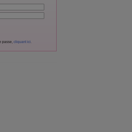
de passe,
cliquant ici
.