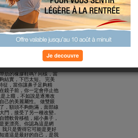
當然是會上癮的，是不是學
容易簡單。多次整容行業就
求，愛美是應該牽一發而動
子以及之後，肯定要再搭配
一個新發型，買一個新包。
項目管理就可以如你所願。
不適感，治療時間快，治療
緊致提升肌膚，進行3D輪
瞭解效果時，很多人或許會
解Thermage後會不知不覺
Je decouvre
覆蓋面積廣，治療時間可以
優化肌膚接收能量，改善皮膚
美者舍得選擇。
帶肋的橡膠鞋嗎? 同樣，當
夠結實，下巴太短。 完美
個特征，當你讓鼻子足夠精
在鏡子前，你一定會停止他
說是上癮，不如說是逐漸改
自己的美麗屬性。 做雙眼
了，額頭不夠飽滿，面部線
門，接受了另一種改變..
自體軟骨移植，縮小鼻子，
是更漂亮。你認為這是網
，我只是覺得它可能是更好
知道這是最好的自己，是我