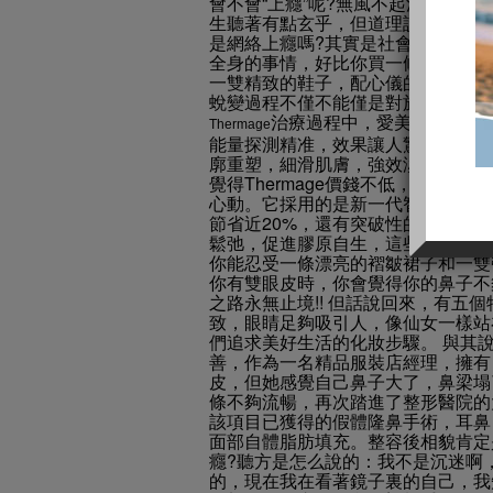
會不會“上癮”呢?無風不起浪，整容
生聽著有點玄乎，但道理說透了就很
是網絡上癮嗎?其實是社會真的有需
全身的事情，好比你買一條漂亮的裙
一雙精致的鞋子，配心儀的首飾，做
蛻變過程不僅不能僅是對於一個重要
治療過程中，愛美者不會有
Thermage
能量探測精准，效果讓人驚喜，可以
廓重塑，細滑肌膚，強效淡紋。在不
覺得Thermage價錢不低，但在深入了
心動。它採用的是新一代智慧探頭，
節省近20%，還有突破性的效果，
鬆弛，促進膠原自生，這些優點讓愛
你能忍受一條漂亮的褶皺裙子和一雙
你有雙眼皮時，你會覺得你的鼻子不
之路永無止境!! 但話說回來，有五
致，眼睛足夠吸引人，像仙女一樣站
們追求美好生活的化妝步驟。 與其
善，作為一名精品服裝店經理，擁有
皮，但她感覺自己鼻子大了，鼻梁塌
條不夠流暢，再次踏進了整形醫院的大
該項目已獲得的假體隆鼻手術，耳鼻
面部自體脂肪填充。整容後相貌肯定
癮?聽方是怎么說的：我不是沉迷啊
的，現在我在看著鏡子裏的自己，我