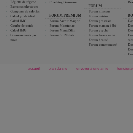
Réglette de régime
Coaching Grossesse
Bea
FORUM
Exercices physiques
Compteur de calories
Forum minceur
FORUM PREMIUM
DO
Calcul poids idéal
Forum cuisine
Calcul IMC
Forum Savoir Maigrir
Forum grossesse
Dos
Courbe de poids
Forum Montignac
Forum maman bébé
Dos
Calcul IMG
Forum MentalSlim
Forum psycho
Dos
Grossesse mois par
Forum SLIM data
Forum forme santé
Dos
mois
Forum beauté
san
Forum communauté
Dos
Dos
Dos
accueil
plan du site
envoyer à une amie
témoigna
Forum minceur
Forum cuisine
Commencer un régime
boissons, vins et cocktails
Alimentation équilibrée et nutrition
astuces et bons plans
Minceur
Recette cuisine
exercices physiques
recette facile
produits minceur
Recette poulet
Tags
:
ventre plat
|
maigrir des fesses
|
abdominaux
|
régime américain
|
régime mayo
|