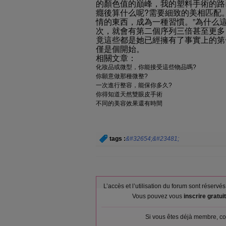
的顏色值的巔峰，我的塑料手術的路
癮後算什么呢?需要細致的美相匹配
情的東西，成為一種習慣。”為什么
次，就會有第二個序列三倍甚至更多
竟這些都是她已經擁有了事實上的第
僅是個開始。
相關文章：
化妝品或微型，你能接受這些物品嗎?
你願意做那種微整?
一次進行整容，能保你多久?
你得知道天然雙眼皮手術
不同的美容效果還有時間
tags :
&#32654;&#23481;
L’accès et l’utilisation du forum sont réser
Vous pouvez vous
inscrire gratu
Si vous êtes déjà membre, co