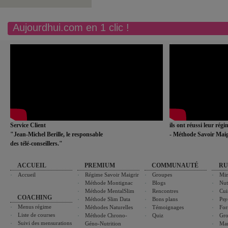
Aujourdhui.com en 1 clic !
Service Client
ils ont réussi leur rég
"Jean-Michel Berille, le responsable
- Méthode Savoir Maig
des télé-conseillers."
ACCUEIL
PREMIUM
COMMUNAUTÉ
RU
Accueil
Régime Savoir Maigrir
Groupes
Min
Méthode Montignac
Blogs
Nut
Méthode MentalSlim
Rencontres
Cui
COACHING
Méthode Slim Data
Bons plans
Psy
Menus régime
Méthodes Naturelles
Témoignages
For
Liste de courses
Méthode Chrono-
Quiz
Gro
Suivi des mensurations
Géno-Nutrition
Ma