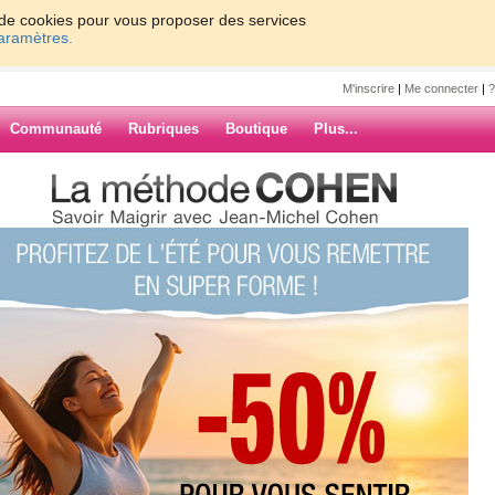
on de cookies pour vous proposer des services
paramètres.
M'inscrire
|
Me connecter
|
?
Communauté
Rubriques
Boutique
Plus...
urgery really addictive?
really addictive?
以成為新時代弄潮兒，可還
進行項目。總結發展起來大
實在我們不知道自己哪兒工
要么囊中羞澀要么沒有勇氣
ARCHIVES
會上癮。那么作為整形到底