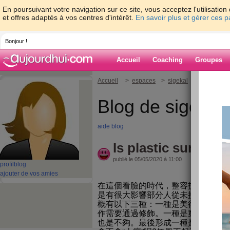
En poursuivant votre navigation sur ce site, vous acceptez l'utilisati
et offres adaptés à vos centres d'intérêt.
En savoir plus et gérer ces 
Bonjour !
Accueil
Coaching
Groupes
Accueil
>
espaces
>
sigekal
> Is plastic s
Blog de sigekal
aide blog
Is plastic surgery 
publié le 05/05/2020 à 11:00
profil
blog
ajouter de vos amies
在這個看臉的時代，整容技術無疑可
是有很大影響部分人從未接受過整形
概有以下三種：一種是美得傾國傾城
作需要通過修飾。一種是窮或者慫，
也是不夠。最後形成一種是擔心整容