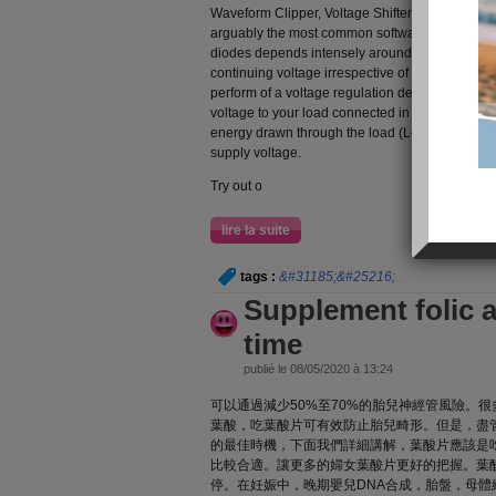
Waveform Clipper, Voltage Shifter.Zener Diode a
arguably the most common software of zener di
diodes depends intensely around the skill from 
continuing voltage irrespective of variations in o
perform of a voltage regulation device is usuall
voltage to your load connected in parallel to it r
energy drawn through the load (Load present-day
supply voltage.
Try out o
lire la suite
tags :
&#31185;&#25216;
Supplement folic ac
time
publié le 08/05/2020 à 13:24
可以通過減少50%至70%的胎兒神經管風險。
葉酸，吃葉酸片可有效防止胎兒畸形。但是，盡
的最佳時機，下面我們詳細講解，葉酸片應該是
比較合適。讓更多的婦女葉酸片更好的把握。葉
停。在妊娠中，晚期嬰兒DNA合成，胎盤，母