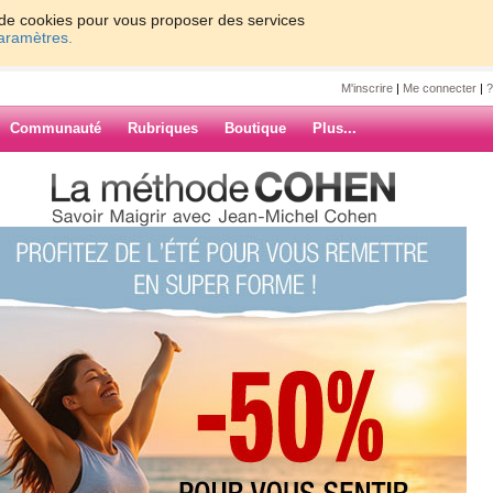
on de cookies pour vous proposer des services
paramètres.
M'inscrire
|
Me connecter
|
?
Communauté
Rubriques
Boutique
Plus...
 application of
ARCHIVES
ital circuits; Voltage Regulation,