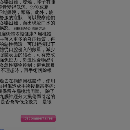
吞嚥困難，發燒，脖子有腫
，聲音變得低沉、沙啞或粗
子不能僵硬，頭痛。此外，較
舒服的症狀，可以觀察他們
吞嚥困難，而出現流口水的
易怒。
扁桃腺發炎 治療方法
讓扁桃體恢複健康? 扁桃體
→落入更多的炎症物質，再
的惡性循環，可以把握以下
體從口腔侵入的數量，減少
腺體表面的結石，可有效改
強免疫力，刺激性食物易引
炎急性藥物控制：避免因反
療不理想時，再手術切除根
過去在摘除扁桃體時，使用
熱損傷造成手術後相當疼痛;
囊保留在扁桃體周圍。 除了
九腦神經分支損傷而引起的
術是否會降低免疫力，是很
(0) commentaires