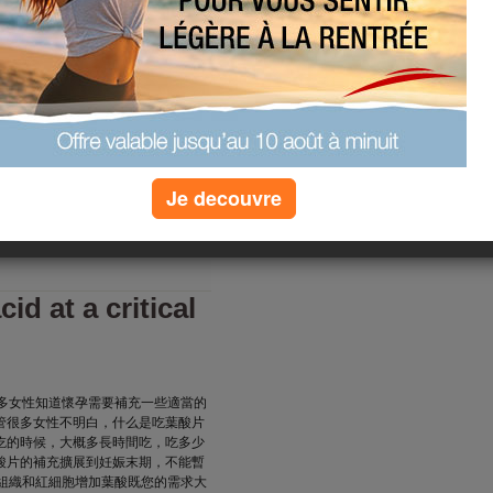
s Voltage Regulator, That is
odes.This software from the zener
the zener diodes to maintain a
ffer or load current. The final
y to supply a continual output
egardless of variations within the
) or versions and instability in the
Je decouvre
(0) commentaires
id at a critical
很多女性知道懷孕需要補充一些適當的
管很多女性不明白，什么是吃葉酸片
吃的時候，大概多長時間吃，吃多少
酸片的補充擴展到妊娠末期，不能暫
體組織和紅細胞增加葉酸既您的需求大