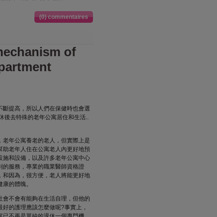
(0) commentaires
mechanism of
apartment
不斷提高，所以人們在保健時也會選
休後去特殊的老年公寓居住和生活..
，老年公寓養老的老人，但實際上是
幫助老年人住在公寓老人內更好地預
設施和設備，以及許多老年公寓中心
到的服務，專業的職業醫師資格證
，和因為，很方便，老人將能更好地
健康的體魄。
社會不會有能夠在生活自理，但他的
最好的護理應該怎麼做呢?事實上，
寓已不再是單純的退休一個專門機