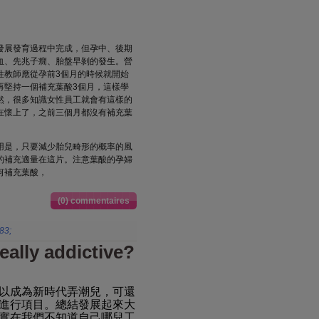
發展發育過程中完成，但孕中、後期
血、先兆子癇、胎盤早剝的發生。營
性教師應從孕前3個月的時候就開始
再堅持一個補充葉酸3個月，這樣學
然，很多知識女性員工就會有這樣的
在懷上了，之前三個月都沒有補充葉
用是，只要減少胎兒畸形的概率的風
的補充適量在這片。注意葉酸的孕婦
何補充葉酸，
(0) commentaires
83;
really addictive?
以成為新時代弄潮兒，可還
進行項目。總結發展起來大
實在我們不知道自己哪兒工