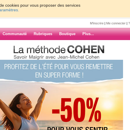
on de cookies pour vous proposer des services
paramètres.
M'inscrire
|
Me connecter
|
?
Communauté
Rubriques
Boutique
Plus...
lle
7
8
9
10
Suiv. ›
»
ranormal ?
ARCHIVES