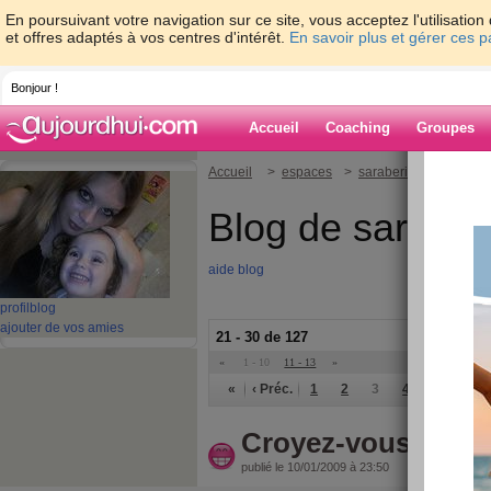
En poursuivant votre navigation sur ce site, vous acceptez l'utilisati
et offres adaptés à vos centres d'intérêt.
En savoir plus et gérer ces 
Bonjour !
Accueil
Coaching
Groupes
Accueil
>
espaces
>
saraberille
Blog de saraberi
aide blog
profil
blog
ajouter de vos amies
21 - 30 de 127
«
1 - 10
11 - 13
»
«
‹ Préc.
1
2
3
4
5
6
Croyez-vous au pa
publié le 10/01/2009 à 23:50