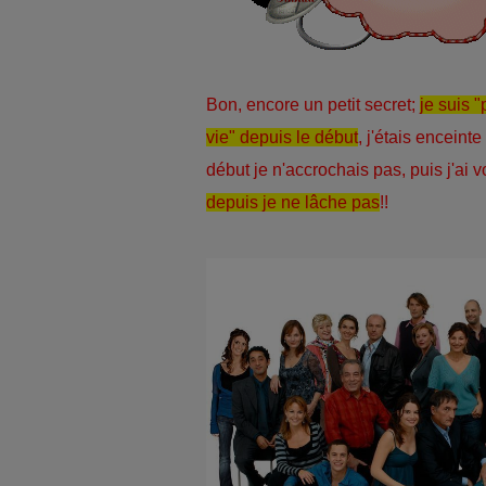
Bon, encore un petit secret;
je suis "
vie" depuis le début
, j'étais enceint
début je n'accrochais pas, puis j'ai vo
depuis je ne lâche pas
!!