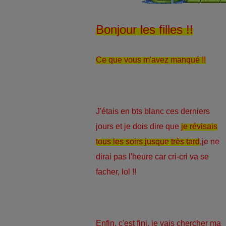
Bonjour les filles !!
Ce que vous m'avez manqué !!
J'étais en bts blanc ces derniers
jours et je dois dire que
je révisais
tous les soirs jusque très tard
,je ne
dirai pas l'heure car cri-cri va se
facher, lol !!
Enfin, c'est fini, je vais chercher ma