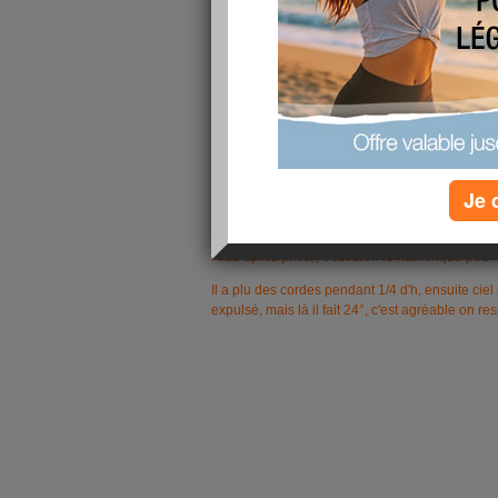
Je 
Hier j'ai plongé, il y a plein d'étoiles de mer do
l'eau après photo, c'est bien le numérique pour 
Il a plu des cordes pendant 1/4 d'h, ensuite ciel
expulsé, mais là il fait 24°, c'est agréable on res