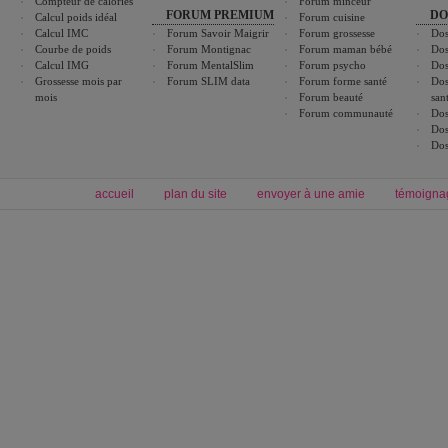
Compteur de calories
Forum minceur
FORUM PREMIUM
DO
Calcul poids idéal
Forum cuisine
Calcul IMC
Forum Savoir Maigrir
Forum grossesse
Dos
Courbe de poids
Forum Montignac
Forum maman bébé
Dos
Calcul IMG
Forum MentalSlim
Forum psycho
Dos
Grossesse mois par
Forum SLIM data
Forum forme santé
Dos
mois
Forum beauté
san
Forum communauté
Dos
Dos
Dos
accueil
plan du site
envoyer à une amie
témoigna
Forum minceur
Forum cuisine
Commencer un régime
boissons, vins et cocktails
Alimentation équilibrée et nutrition
astuces et bons plans
Minceur
Recette cuisine
exercices physiques
recette facile
produits minceur
Recette poulet
Tags
:
ventre plat
|
maigrir des fesses
|
abdominaux
|
régime américain
|
régime mayo
|
Découvrez aussi
:
exercices abdominaux
|
recette wok
|