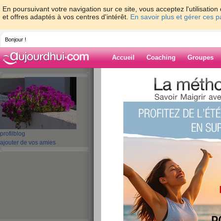
En poursuivant votre navigation sur ce site, vous acceptez l'utilisati
et offres adaptés à vos centres d'intérêt.
En savoir plus et gérer ces 
Bonjour !
Accueil
Coaching
Groupes
Accueil
>
espaces
>
ribambelle
> Il a plu
Blog de ribambe
aide blog
profil
blog
Il a plu
ajouter de vos amies
publié le 15/08/2008 à 16:24