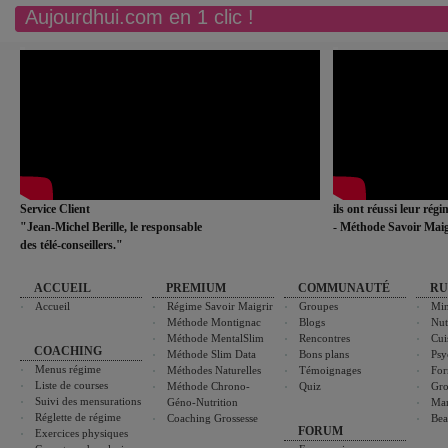
Aujourdhui.com en 1 clic !
Service Client
ils ont réussi leur rég
"Jean-Michel Berille, le responsable
- Méthode Savoir Maig
des télé-conseillers."
ACCUEIL
PREMIUM
COMMUNAUTÉ
RU
Accueil
Régime Savoir Maigrir
Groupes
Min
Méthode Montignac
Blogs
Nut
Méthode MentalSlim
Rencontres
Cui
COACHING
Méthode Slim Data
Bons plans
Psy
Menus régime
Méthodes Naturelles
Témoignages
For
Liste de courses
Méthode Chrono-
Quiz
Gro
Suivi des mensurations
Géno-Nutrition
Ma
Réglette de régime
Coaching Grossesse
Bea
FORUM
Exercices physiques