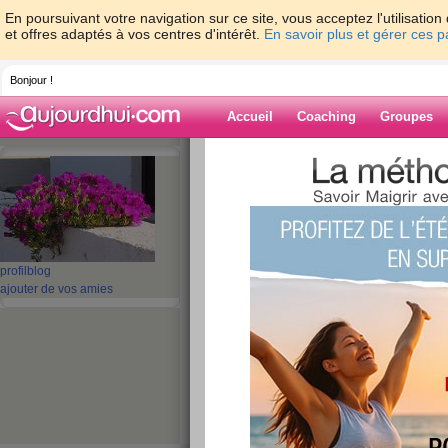
En poursuivant votre navigation sur ce site, vous acceptez l'utilisati
et offres adaptés à vos centres d'intérêt.
En savoir plus et gérer ces 
Bonjour !
Accueil
Coaching
Groupes
Accueil
>
espaces
>
ribambelle
> Temps d
Blog de ribambe
aide blog
profil
blog
Temps de chien ! 
ajouter de vos amies
publié le 12/07/2008 à 09:37