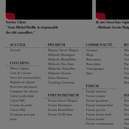
Service Client
ils ont réussi leur rég
"Jean-Michel Berille, le responsable
- Méthode Savoir Maig
des télé-conseillers."
ACCUEIL
PREMIUM
COMMUNAUTÉ
RU
Accueil
Régime Savoir Maigrir
Groupes
Min
Méthode Montignac
Blogs
Nut
Méthode MentalSlim
Rencontres
Cui
COACHING
Méthode Slim Data
Bons plans
Psy
Menus régime
Méthodes Naturelles
Témoignages
For
Liste de courses
Méthode Chrono-
Quiz
Gro
Suivi des mensurations
Géno-Nutrition
Ma
Réglette de régime
Coaching Grossesse
Bea
FORUM
Exercices physiques
Compteur de calories
Forum minceur
FORUM PREMIUM
DO
Calcul poids idéal
Forum cuisine
Calcul IMC
Forum Savoir Maigrir
Forum grossesse
Dos
Courbe de poids
Forum Montignac
Forum maman bébé
Dos
Calcul IMG
Forum MentalSlim
Forum psycho
Dos
Grossesse mois par
Forum SLIM data
Forum forme santé
Dos
mois
Forum beauté
san
Forum communauté
Dos
Dos