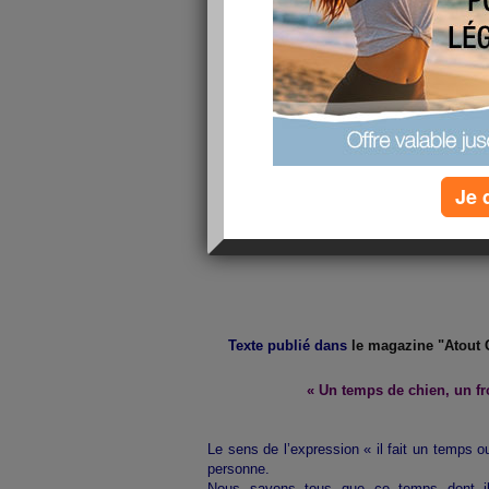
Je 
Texte publié dans
le magazine "Atout C
« Un temps de chien, un fr
Le sens de l’expression « il fait un temps o
personne.
Nous savons tous que ce temps dont il