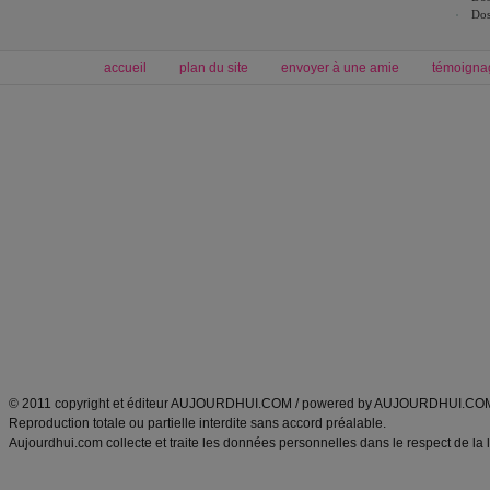
Dos
accueil
plan du site
envoyer à une amie
témoigna
Forum minceur
Forum cuisine
Commencer un régime
boissons, vins et cocktails
Alimentation équilibrée et nutrition
astuces et bons plans
Minceur
Recette cuisine
exercices physiques
recette facile
produits minceur
Recette poulet
Tags
:
ventre plat
|
maigrir des fesses
|
abdominaux
|
régime américain
|
régime mayo
|
Découvrez aussi
:
exercices abdominaux
|
recette wok
|
ANXA Partenaires
:
Recette
de cuisine |
Recette cuisine
|
© 2011 copyright et éditeur AUJOURDHUI.COM / powered by AUJOURDHUI.CO
Reproduction totale ou partielle interdite sans accord préalable.
Aujourdhui.com collecte et traite les données personnelles dans le respect de la 