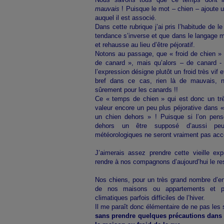
mauvais
! Puisque le mot – chien – ajoute u
auquel il est associé.
Dans cette rubrique j’ai pris l’habitude de le
tendance s’inverse et que dans le langage m
et rehausse au lieu d’être péjoratif.
Notons au passage, que « froid de chien » 
de canard », mais qu’alors – de canard -
l’expression désigne plutôt un froid très vif 
bref dans ce cas, rien là de mauvais, 
sûrement pour les canards !!
Ce « temps de chien » qui est donc un tr
valeur encore un peu plus péjorative dans «
un chien dehors » ! Puisque si l’on pe
dehors un être supposé d’aussi peu
météorologiques ne seront vraiment pas acc
J’aimerais assez prendre cette vieille exp
rendre à nos compagnons d’aujourd’hui le re
Nos chiens, pour un très grand nombre d’ent
de nos maisons ou appartements et peu
climatiques parfois difficiles de l’hiver.
Il me paraît donc élémentaire de ne pas les 
sans prendre quelques précautions dans