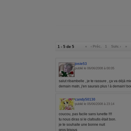
1 - 5 de 5
«
‹ Préc.
1
Suiv. ›
»
josie53
publié le 06/06/2008 à 00:05
salut ribambelle , je te rassure , ça va déjà mie
demain matn, j'en saurais plus ! à demain! bon
candy50130
publié le 05/06/2008 à 23:14
coucou, pas facile sans lunette !!!!
tu nous diras si le clafoutis était bon.
je te souhaite une bonne nuit
gros bisous