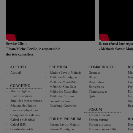
Service Client
ils ont réussi leur rég
"Jean-Michel Berille, le responsable
- Méthode Savoir Maig
des télé-conseillers."
ACCUEIL
PREMIUM
COMMUNAUTÉ
RU
Accueil
Régime Savoir Maigrir
Groupes
Min
Méthode Montignac
Blogs
Nut
Méthode MentalSlim
Rencontres
Cui
COACHING
Méthode Slim Data
Bons plans
Psy
Menus régime
Méthodes Naturelles
Témoignages
For
Liste de courses
Méthode Chrono-
Quiz
Gro
Suivi des mensurations
Géno-Nutrition
Ma
Réglette de régime
Coaching Grossesse
Bea
FORUM
Exercices physiques
Compteur de calories
Forum minceur
FORUM PREMIUM
DO
Calcul poids idéal
Forum cuisine
Calcul IMC
Forum Savoir Maigrir
Forum grossesse
Dos
Courbe de poids
Forum Montignac
Forum maman bébé
Dos