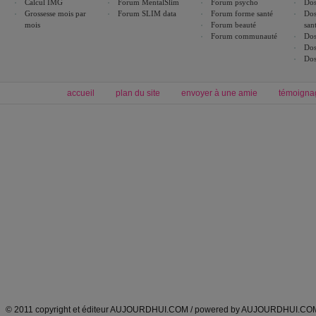
Calcul IMG
Forum MentalSlim
Forum psycho
Dos
Grossesse mois par
Forum SLIM data
Forum forme santé
Dos
mois
Forum beauté
san
Forum communauté
Dos
Dos
Dos
accueil
plan du site
envoyer à une amie
témoigna
Forum minceur
Forum cuisine
Commencer un régime
boissons, vins et cocktails
Alimentation équilibrée et nutrition
astuces et bons plans
Minceur
Recette cuisine
exercices physiques
recette facile
produits minceur
Recette poulet
Tags
:
ventre plat
|
maigrir des fesses
|
abdominaux
|
régime américain
|
régime mayo
|
Découvrez aussi
:
exercices abdominaux
|
recette wok
|
ANXA Partenaires
:
Recette
de cuisine |
Recette cuisine
|
© 2011 copyright et éditeur AUJOURDHUI.COM / powered by AUJOURDHUI.CO