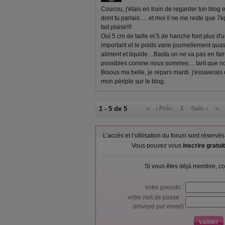
Coucou, j'étais en train de regarder ton blog 
dont tu parlais..... et moi il ne me reste que 
fait plaisir!!!
Oui 5 cm de taille et 5 de hanche font plus d'un
important et le poids varie journellement quas
aliment et liquide....Basta on ne va pas en fai
possibles comme nous sommes.... tant que 
Bisous ma belle, je repars mardi. j'essaierais
mon périple sur le blog.
1 - 5 de 5
«
‹ Préc.
1
Suiv. ›
»
L’accès et l’utilisation du forum sont réser
Vous pouvez vous
inscrire gratu
Si vous êtes déjà membre, co
votre pseudo :
votre mot de passe :
(envoyé par email)