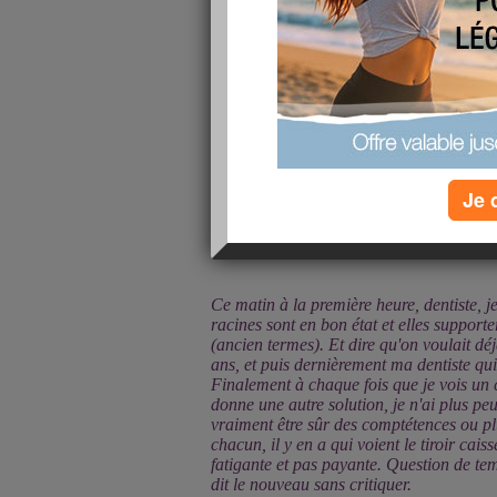
Je 
Ce matin à la première heure, dentiste, je
racines sont en bon état et elles supporte
(ancien termes). Et dire qu'on voulait dé
ans, et puis dernièrement ma dentiste qui
Finalement à chaque fois que je vois un ch
donne une autre solution, je n'ai plus pe
vraiment être sûr des comptétences ou pl
chacun, il y en a qui voient le tiroir cais
fatigante et pas payante. Question de tem
dit le nouveau sans critiquer.