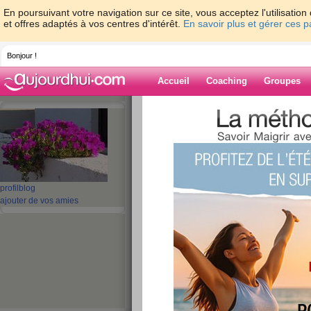
En poursuivant votre navigation sur ce site, vous acceptez l'utilisati
et offres adaptés à vos centres d'intérêt.
En savoir plus et gérer ces 
Bonjour !
Accueil
Coaching
Groupes
Accueil
>
espaces
>
ribambelle
> Bonne 
Blog de ribambe
aide blog
profil
blog
Bonne journée
ajouter de vos amies
publié le 05/06/2008 à 21:05