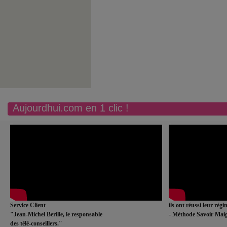
Aujourdhui.com en 1 clic !
Service Client
ils ont réussi leur rég
"Jean-Michel Berille, le responsable
- Méthode Savoir Maig
des télé-conseillers."