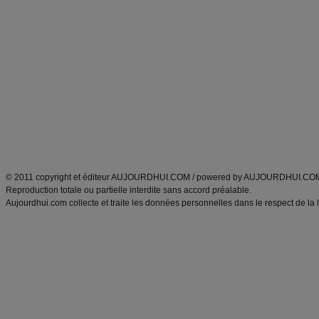
Commencer un régime
boissons, vins et cocktails
Alimentation équilibrée et nutrition
astuces et bons plans
Minceur
Recette cuisine
exercices physiques
recette facile
produits minceur
Recette poulet
Tags
:
ventre plat
|
maigrir des fesses
|
abdominaux
|
régime américain
|
régime mayo
|
Découvrez aussi
:
exercices abdominaux
|
recette wok
|
ANXA Partenaires
:
Recette
de cuisine |
Recette cuisine
|
© 2011 copyright et éditeur AUJOURDHUI.COM / powered by AUJOURDHUI.CO
Reproduction totale ou partielle interdite sans accord préalable.
Aujourdhui.com collecte et traite les données personnelles dans le respect de la 