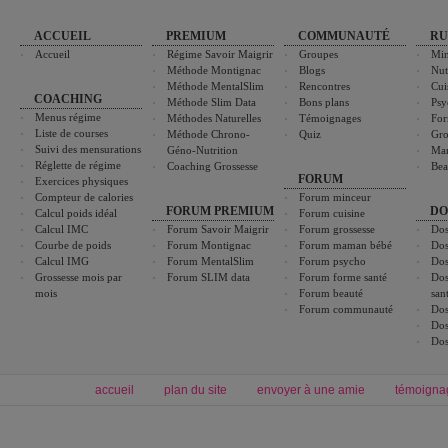
ACCUEIL
PREMIUM
COMMUNAUTÉ
RU
Accueil
Régime Savoir Maigrir
Groupes
Min
Méthode Montignac
Blogs
Nut
Méthode MentalSlim
Rencontres
Cui
COACHING
Méthode Slim Data
Bons plans
Psy
Menus régime
Méthodes Naturelles
Témoignages
For
Liste de courses
Méthode Chrono-
Quiz
Gro
Suivi des mensurations
Géno-Nutrition
Ma
Réglette de régime
Coaching Grossesse
Bea
FORUM
Exercices physiques
Compteur de calories
Forum minceur
FORUM PREMIUM
DO
Calcul poids idéal
Forum cuisine
Calcul IMC
Forum Savoir Maigrir
Forum grossesse
Dos
Courbe de poids
Forum Montignac
Forum maman bébé
Dos
Calcul IMG
Forum MentalSlim
Forum psycho
Dos
Grossesse mois par
Forum SLIM data
Forum forme santé
Dos
mois
Forum beauté
san
Forum communauté
Dos
Dos
Dos
accueil
plan du site
envoyer à une amie
témoigna
Forum minceur
Forum cuisine