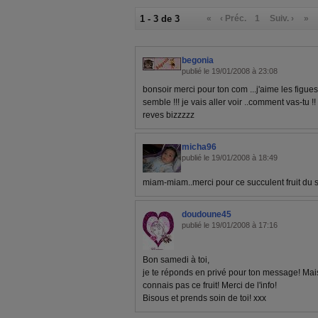
1 - 3 de 3
«
‹ Préc.
1
Suiv. ›
»
begonia
publié le 19/01/2008 à 23:08
bonsoir merci pour ton com ...j'aime les figue
semble !!! je vais aller voir ..comment vas-tu !!
reves bizzzzz
micha96
publié le 19/01/2008 à 18:49
miam-miam..merci pour ce succulent fruit du s
doudoune45
publié le 19/01/2008 à 17:16
Bon samedi à toi,
je te réponds en privé pour ton message! Mais 
connais pas ce fruit! Merci de l'info!
Bisous et prends soin de toi! xxx