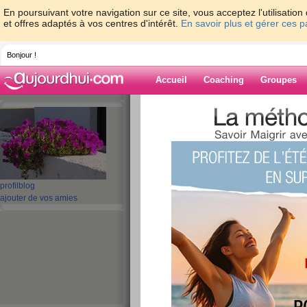
En poursuivant votre navigation sur ce site, vous acceptez l'utilisati
et offres adaptés à vos centres d'intérêt.
En savoir plus et gérer ces 
Bonjour !
Accueil
Coaching
Groupes
Accueil
>
espaces
>
ribambelle
> Confitu
Blog de ribambe
aide blog
profil
blog
Confitures
ajouter de vos amies
publié le 19/01/2008 à 12:18