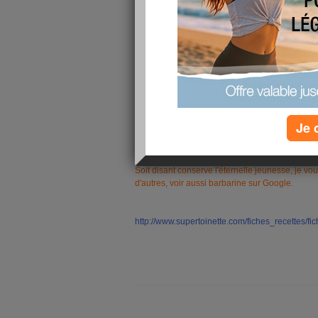
Je 
J'en ai fait moi même en me promenant dans les
précautionneusement en octobre, novembre, aussi
Soit disant conserve l'éternelle jeunesse, je vou
d'autres, voir aussi barbarine sur Google.
http://www.supertoinette.com/fiches_recettes/f