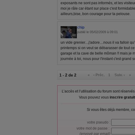
exposants ne sont pas informés, et les visite
moi je râle car étant sur place c'est formidable
ailleurs,bise, bon courage pour ta pelouse.
chip
publié le 05/02/2009 à 09:01
un vide grenier....j'adore....nous il va falloir 
printemps si on veut se débarasser de tout ce 
garage et la cave de belle môman !! mais je m
journée à toi, nous pour l'instant c'est grand so
1 - 2 de 2
«
‹ Préc.
1
Suiv. ›
»
L’accès et l’utilisation du forum sont réser
Vous pouvez vous
inscrire gratu
Si vous êtes déjà membre, co
votre pseudo :
votre mot de passe :
(envoyé par email)