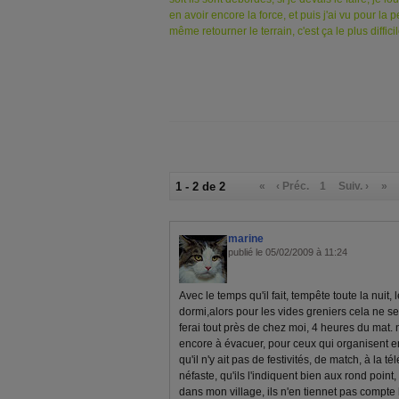
en avoir encore la force, et puis j'ai vu pour la 
même retourner le terrain, c'est ça le plus difficil
1 - 2 de 2
«
‹ Préc.
1
Suiv. ›
»
marine
publié le 05/02/2009 à 11:24
Avec le temps qu'il fait, tempête toute la nuit, l
dormi,alors pour les vides greniers cela ne s
ferai tout près de chez moi, 4 heures du mat. no
encore à évacuer, pour ceux qui organisent en
qu'il n'y ait pas de festivités, de match, à la té
néfaste, qu'ils l'indiquent bien aux rond point,
dans mon village, ils n'en tiennet pas compte 