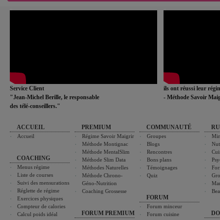
Service Client
ils ont réussi leur rég
"Jean-Michel Berille, le responsable
- Méthode Savoir Maig
des télé-conseillers."
ACCUEIL
PREMIUM
COMMUNAUTÉ
RU
Accueil
Régime Savoir Maigrir
Groupes
Min
Méthode Montignac
Blogs
Nut
Méthode MentalSlim
Rencontres
Cui
COACHING
Méthode Slim Data
Bons plans
Psy
Menus régime
Méthodes Naturelles
Témoignages
For
Liste de courses
Méthode Chrono-
Quiz
Gro
Suivi des mensurations
Géno-Nutrition
Ma
Réglette de régime
Coaching Grossesse
Bea
FORUM
Exercices physiques
Compteur de calories
Forum minceur
FORUM PREMIUM
DO
Calcul poids idéal
Forum cuisine