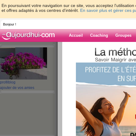
En poursuivant votre navigation sur ce site, vous acceptez l'utilisati
et offres adaptés à vos centres d'intérêt.
En savoir plus et gérer ces 
Bonjour !
Accueil
Coaching
Groupes
Accueil
>
espaces
>
ribambelle
> Un jour 
Blog de ribambe
aide blog
profil
blog
Un jour tranquille
ajouter de vos amies
publié le 04/02/2009 à 21:14