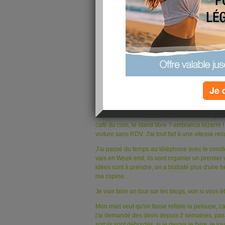
Je 
Aujourd'hui il fait froid et gris, il ne pleut pas, 
supermarché les caisses libres, au marché pas u
café du coin, le stand libre ? ambiance bizarre !
voiture sans RDV. J'ai tout fait à une vitesse rec
J'ai passé du temps au téléphone avec le comit
vais en Week end, ils vont organier un premier 
idées sont à prendre, on a blabaté plus d'une h
ma copine....
Je vais faire un tour sur les blogs, voir si vous 
Mon mari veut qu'on fasse refaire la pelouse, car
j'ai demandé des devis depuis 2 semaines, pas de
soit ils sont débordés, si je devais le faire, je 