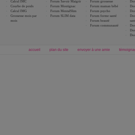
Calcul IMC
Forum Savoir Maigrir
Forum grossesse
Dos
Courbe de poids
Forum Montignac
Forum maman bébé
Dos
Calcul IMG
Forum MentalSlim
Forum psycho
Dos
Grossesse mois par
Forum SLIM data
Forum forme santé
Dos
mois
Forum beauté
san
Forum communauté
Dos
Dos
Dos
accueil
plan du site
envoyer à une amie
témoigna
Forum minceur
Forum cuisine
Commencer un régime
boissons, vins et cocktails
Alimentation équilibrée et nutrition
astuces et bons plans
Minceur
Recette cuisine
exercices physiques
recette facile
produits minceur
Recette poulet
Tags
:
ventre plat
|
maigrir des fesses
|
abdominaux
|
régime américain
|
régime mayo
|
Découvrez aussi
:
exercices abdominaux
|
recette wok
|
ANXA Partenaires
:
Recette
de cuisine |
Recette cuisine
|