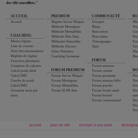
des télé-conseillers."
ACCUEIL
PREMIUM
COMMUNAUTÉ
RU
Accueil
Régime Savoir Maigrir
Groupes
Min
Méthode Montignac
Blogs
Nut
Méthode MentalSlim
Rencontres
Cui
COACHING
Méthode Slim Data
Bons plans
Psy
Menus régime
Méthodes Naturelles
Témoignages
For
Liste de courses
Méthode Chrono-
Quiz
Gro
Suivi des mensurations
Géno-Nutrition
Ma
Réglette de régime
Coaching Grossesse
Bea
FORUM
Exercices physiques
Compteur de calories
Forum minceur
FORUM PREMIUM
DO
Calcul poids idéal
Forum cuisine
Calcul IMC
Forum Savoir Maigrir
Forum grossesse
Dos
Courbe de poids
Forum Montignac
Forum maman bébé
Dos
Calcul IMG
Forum MentalSlim
Forum psycho
Dos
Grossesse mois par
Forum SLIM data
Forum forme santé
Dos
mois
Forum beauté
san
Forum communauté
Dos
Dos
Dos
accueil
plan du site
envoyer à une amie
témoigna
Forum minceur
Forum cuisine