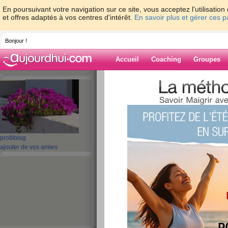
En poursuivant votre navigation sur ce site, vous acceptez l'utilisati
et offres adaptés à vos centres d'intérêt.
En savoir plus et gérer ces 
Bonjour !
Accueil
Coaching
Groupes
Accueil
>
espaces
>
ribambelle
> On atten
Blog de ribambe
aide blog
profil
blog
On attend la tempêt
ajouter de vos amies
publié le 24/01/2009 à 11:01