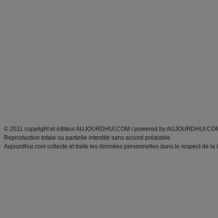
Commencer un régime
boissons, vins et cocktails
Alimentation équilibrée et nutrition
astuces et bons plans
Minceur
Recette cuisine
exercices physiques
recette facile
produits minceur
Recette poulet
Tags
:
ventre plat
|
maigrir des fesses
|
abdominaux
|
régime américain
|
régime mayo
|
Découvrez aussi
:
exercices abdominaux
|
recette wok
|
ANXA Partenaires
:
Recette
de cuisine |
Recette cuisine
|
© 2011 copyright et éditeur AUJOURDHUI.COM / powered by AUJOURDHUI.CO
Reproduction totale ou partielle interdite sans accord préalable.
Aujourdhui.com collecte et traite les données personnelles dans le respect de la 