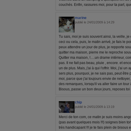
couchés. Enfin, rassures moi, pour ta part, que
marine
publié le 24/01/2009 à 14:29
Tu sais, moi je suis souvent ainsi, la veille, je
ceci ou cela, puis, le matin arrivé, je fais le p
peux attendre un jour de plus, je repporte so
quitter ma maison, pierre me le reproche souve
Quitter ma maison, !.....un drame intérieur, c
pas. Il ne fait pas beau, pluie , encore. et enco
un de plus. Mais, j'ai à qui l'offrir. Moi, j'ai u
sers plus, pourquoi, je ne sais pas, peut êtr
moi, parce que j'ai toujours envie de nettoyer, 
des remarques, lorsqu'il va aller faire un tour à
Bisous, passe un bon deux jours, reposes toi 
chip
publié le 24/01/2009 à 13:19
Merci de ton com, ce matin je suis moins ango
(pas avant quelques mois !!!) soignes bien ton
très handicapant !!! je te fais plein de bisous