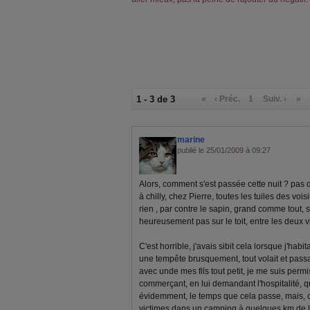
1 - 3 de 3
«
‹ Préc.
1
Suiv. ›
»
marine
publié le 25/01/2009 à 09:27
Alors, comment s'est passée cette nuit ? pas 
à chilly, chez Pierre, toutes les tuiles des voi
rien , par contre le sapin, grand comme tout, 
heureusement pas sur le toit, entre les deux v
C'est horrible, j'avais sibit cela lorsque j'habit
une tempête brusquement, tout volait et passai
avec unde mes fils tout petit, je me suis perm
commerçant, en lui demandant l'hospitalité, qu
évidemment, le temps que cela passe, mais, ce 
victimes dans un camping à quelques km de là