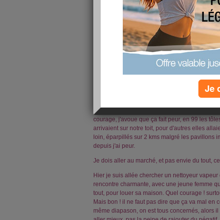
Je 
Ce soir aux infos très grave l'apocalypse pour 
courage, j'avoue que ça fait peur, en 99 les tôl
arrivaient sur notre toit, pour d'autres elles all
loin, éparpillés sur 2 kms malgré les pavillons 
depuis j'ai peur.
Je dois aller au marché, et pas envie du tout, ce
Hier je suis allée chercher un nettoyeur vapeur 
rencontre charmante, avec une jeune femme qui 
tout, pour louer sa maison. Quel courage ! surto
Mais bon ! il ne faut pas dire que ça va mal e
même diapason, on est tous concernés, alors il 
aller mieux, pas la peine de rajouter du négatif.