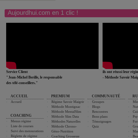
Aujourdhui.com en 1 clic !
Service Client
ils ont réussi leur rég
"Jean-Michel Berille, le responsable
- Méthode Savoir Maig
des télé-conseillers."
ACCUEIL
PREMIUM
COMMUNAUTÉ
RU
Accueil
Régime Savoir Maigrir
Groupes
Min
Méthode Montignac
Blogs
Nut
Méthode MentalSlim
Rencontres
Cui
COACHING
Méthode Slim Data
Bons plans
Psy
Menus régime
Méthodes Naturelles
Témoignages
For
Liste de courses
Méthode Chrono-
Quiz
Gro
Suivi des mensurations
Géno-Nutrition
Ma
Réglette de régime
Coaching Grossesse
Bea