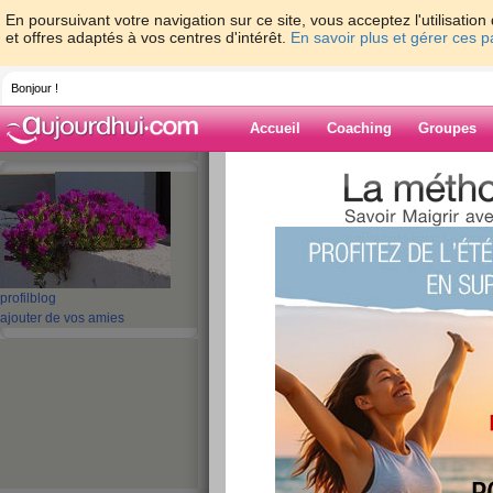
En poursuivant votre navigation sur ce site, vous acceptez l'utilisati
et offres adaptés à vos centres d'intérêt.
En savoir plus et gérer ces 
Bonjour !
Accueil
Coaching
Groupes
Accueil
>
espaces
>
ribambelle
> Alors p
Blog de ribambe
aide blog
profil
blog
Alors pas d'aqua
ajouter de vos amies
publié le 22/01/2009 à 21:53
Ce matin, mal au genou, celui sur lequel j'étais 
du rhumato, qui m'a remué ça dans tous les sen
J'ai tout de même pu aller chez le kiné qui a re
J'ai fait quelques achats, des bricoles rien de pl