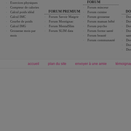
FORUM
Exercices physiques
Compteur de calories
Forum minceur
FORUM PREMIUM
DO
Calcul poids idéal
Forum cuisine
Calcul IMC
Forum Savoir Maigrir
Forum grossesse
Dos
Courbe de poids
Forum Montignac
Forum maman bébé
Dos
Calcul IMG
Forum MentalSlim
Forum psycho
Dos
Grossesse mois par
Forum SLIM data
Forum forme santé
Dos
mois
Forum beauté
san
Forum communauté
Dos
Dos
Dos
accueil
plan du site
envoyer à une amie
témoigna
Forum minceur
Forum cuisine
Commencer un régime
boissons, vins et cocktails
Alimentation équilibrée et nutrition
astuces et bons plans
Minceur
Recette cuisine
exercices physiques
recette facile
produits minceur
Recette poulet
Tags
:
ventre plat
|
maigrir des fesses
|
abdominaux
|
régime américain
|
régime mayo
|