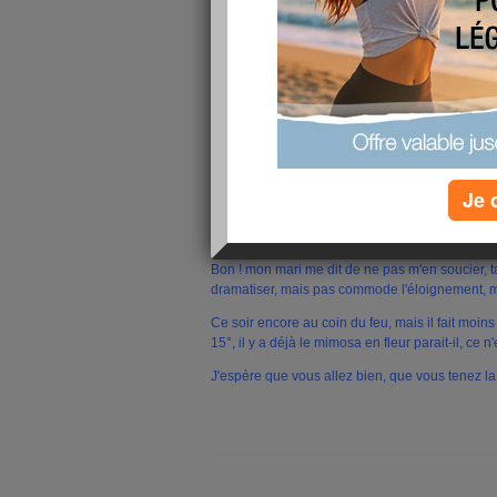
J'ai gardé un petit voisin de 5 ans malade, pas c
mais bon ! il faut bien se soigner. Ma voisine é
faut bien se dépanner quand on peut. Voilà une j
les journées passent....
Des nouvelles de la femme de mon neveu, pas br
Allemage, et pas de date de retour, depuis son 
dans le ventre entre estomac et interstins, espé
nosocomiale, ce serait le pompon. Je compren
Je 
son père près de lui, il doit être un peu perdu,
mal en point. Je ne sais quelles statistiques e
brillant....
Bon ! mon mari me dit de ne pas m'en soucier, tan
dramatiser, mais pas commode l'éloignement, m
Ce soir encore au coin du feu, mais il fait moins
15°, il y a déjà le mimosa en fleur parait-il, ce 
J'espère que vous allez bien, que vous tenez la f