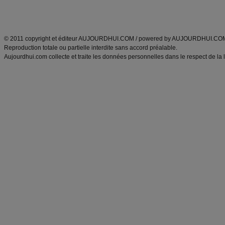
Découvrez aussi
:
exercices abdominaux
|
recette wok
|
ANXA Partenaires
:
Recette
de cuisine |
Recette cuisine
|
© 2011 copyright et éditeur AUJOURDHUI.COM / powered by AUJOURDHUI.CO
Reproduction totale ou partielle interdite sans accord préalable.
Aujourdhui.com collecte et traite les données personnelles dans le respect de la 