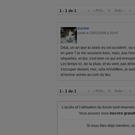
1 - 1 de 1
«
‹ Préc.
1
Suiv. ›
»
marine
publié le 23/01/2009 à 20:43
Déjà, un an que tu avais eu cet accident , ou 
en gare ? je me souviens bien, mais, pas l'end
séquelles, et dur, c'est bien ce qui est ennuye
Les temps ici, de la pluie, et du vent, pas drô
s'occuper dedant, moi, cela m'indiffère, je sui
et bonne soirée au coin du feu.
1 - 1 de 1
«
‹ Préc.
1
Suiv. ›
»
L’accès et l’utilisation du forum sont réser
Vous pouvez vous
inscrire gratu
Si vous êtes déjà membre, co