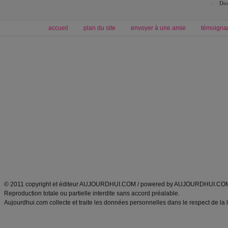
Dos
accueil
plan du site
envoyer à une amie
témoigna
Forum minceur
Forum cuisine
Commencer un régime
boissons, vins et cocktails
Alimentation équilibrée et nutrition
astuces et bons plans
Minceur
Recette cuisine
exercices physiques
recette facile
produits minceur
Recette poulet
Tags
:
ventre plat
|
maigrir des fesses
|
abdominaux
|
régime américain
|
régime mayo
|
Découvrez aussi
:
exercices abdominaux
|
recette wok
|
ANXA Partenaires
:
Recette
de cuisine |
Recette cuisine
|
© 2011 copyright et éditeur AUJOURDHUI.COM / powered by AUJOURDHUI.CO
Reproduction totale ou partielle interdite sans accord préalable.
Aujourdhui.com collecte et traite les données personnelles dans le respect de la 