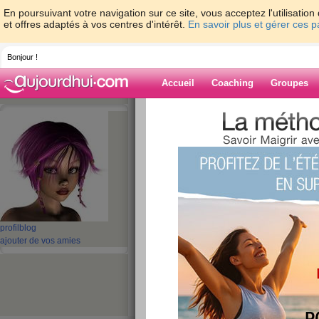
En poursuivant votre navigation sur ce site, vous acceptez l'utilisati
et offres adaptés à vos centres d'intérêt.
En savoir plus et gérer ces 
Bonjour !
Accueil
Coaching
Groupes
Accueil
>
espaces
>
rainette57
> 2010 ou 
Blog de rainett
aide blog
2010 ou un nouvea
publié le 29/01/2010 à 00:19
profil
blog
ajouter de vos amies
Me voilà reparti ds ce foutu régime ! et pour c
résultats de janvier moins 5 kg