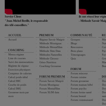
Service Client
ils ont réussi leur rég
"Jean-Michel Berille, le responsable
- Méthode Savoir Maig
des télé-conseillers."
ACCUEIL
PREMIUM
COMMUNAUTÉ
RU
Accueil
Régime Savoir Maigrir
Groupes
Min
Méthode Montignac
Blogs
Nut
Méthode MentalSlim
Rencontres
Cui
COACHING
Méthode Slim Data
Bons plans
Psy
Menus régime
Méthodes Naturelles
Témoignages
For
Liste de courses
Méthode Chrono-
Quiz
Gro
Suivi des mensurations
Géno-Nutrition
Ma
Réglette de régime
Coaching Grossesse
Bea
FORUM
Exercices physiques
Compteur de calories
Forum minceur
FORUM PREMIUM
DO
Calcul poids idéal
Forum cuisine
Calcul IMC
Forum Savoir Maigrir
Forum grossesse
Dos
Courbe de poids
Forum Montignac
Forum maman bébé
Dos
Calcul IMG
Forum MentalSlim
Forum psycho
Dos
Grossesse mois par
Forum SLIM data
Forum forme santé
Dos
mois
Forum beauté
san
Forum communauté
Dos
Dos