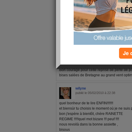
1 - 3 de 3
«
‹ Préc.
1
Suiv. ›
»
kerla
Je 
publié le 03/03/2010 à 10:21
Bon courage pour cette reprise de perte de p
bises salées de Bretagne au grand vent optim
wilyne
publié le 05/02/2010 à 22:38
quel bonheur de te lire ENFIN!!!!!!!
et biensùr tu choisis le moment où je ne suis
bon j'espère à bientôt, chère RAINETTE
REGIME !!!!!quel mot bizare !!! peuf !!!!
nous revoilà dans la bonne assiette ,
bisous