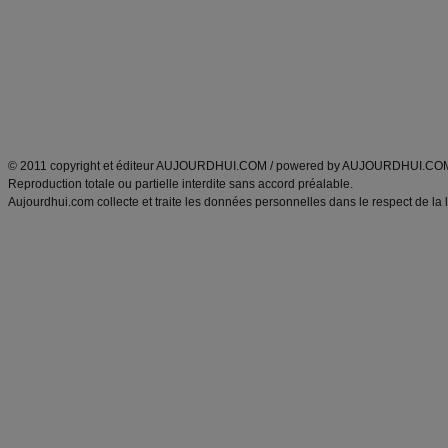
exercices physiques
recette facile
produits minceur
Recette poulet
Tags
:
ventre plat
|
maigrir des fesses
|
abdominaux
|
régime américain
|
régime mayo
|
Découvrez aussi
:
exercices abdominaux
|
recette wok
|
ANXA Partenaires
:
Recette
de cuisine |
Recette cuisine
|
© 2011 copyright et éditeur AUJOURDHUI.COM / powered by AUJOURDHUI.CO
Reproduction totale ou partielle interdite sans accord préalable.
Aujourdhui.com collecte et traite les données personnelles dans le respect de la 