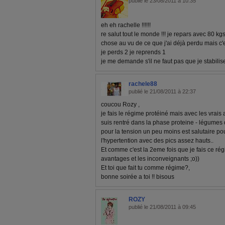
publié le 23/08/2011 à 10:35
eh eh rachelle !!!!!!
re salut tout le monde !!! je repars avec 80 kg
chose au vu de ce que j'ai déjà perdu mais c'est
je perds 2 je reprends 1
je me demande s'il ne faut pas que je stabilis
rachele88
publié le 21/08/2011 à 22:37
coucou Rozy ,
je fais le régime protéiné mais avec les vrais 
suis rentré dans la phase proteine - légumes 
pour la tension un peu moins est salutaire pou
l'hypertention avec des pics assez hauts..
Et comme c'est la 2eme fois que je fais ce ré
avantages et les inconveignants ;o))
Et toi que fait tu comme régime?,
bonne soirée a toi !! bisous
ROZY
publié le 21/08/2011 à 09:45