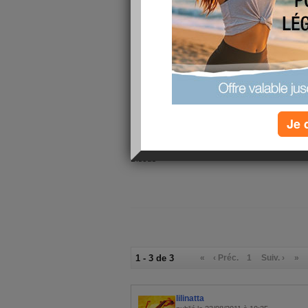
Aujourd'hui nous avons du monde a la maison
tout le monde et ensuite pierrade avec salades 
Comme ca pas de souci de cuisson ligth , je va
protéines...
Ce matin j'ai commencé a 6h30 un peu de ménage
c'est tôt....
donc voilà a partir d'aujourd'hui Pl je ne sais p
adopter 5/5 2/2 on verra bien
Je 
Je vous souhaite a toutes une excelente journé
Bisous
1 - 3 de 3
«
‹ Préc.
1
Suiv. ›
»
lilinatta