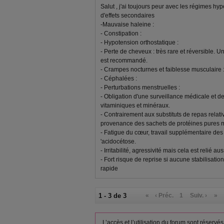
Salut , j'ai toujours peur avec les régimes hy
d'effets secondaires
-Mauvaise haleine :
- Constipation :
- Hypotension orthostatique :
- Perte de cheveux : très rare et réversible. 
est recommandé.
- Crampes nocturnes et faiblesse musculaire 
- Céphalées :
- Perturbations menstruelles :
- Obligation d'une surveillance médicale et
vitaminiques et minéraux.
- Contrairement aux substituts de repas relat
provenance des sachets de protéines pures mé
- Fatigue du cœur, travail supplémentaire des 
'acidocétose.
- Irritabilité, agressivité mais cela est relié aus
- Fort risque de reprise si aucune stabilisation
rapide
1 - 3 de 3
«
‹ Préc.
1
Suiv. ›
»
L’accès et l’utilisation du forum sont réser