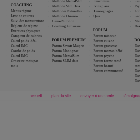
Méthode MentalSlim
Rencontres
Cui
COACHING
Méthode Slim Data
Bons plans
Psy
Menus régime
Méthodes Naturelles
Témoignages
For
Liste de courses
Méthode Chrono-
Quiz
Gro
Suivi des mensurations
Géno-Nutrition
Ma
Réglette de régime
Coaching Grossesse
Bea
FORUM
Exercices physiques
Compteur de calories
Forum minceur
FORUM PREMIUM
DO
Calcul poids idéal
Forum cuisine
Calcul IMC
Forum Savoir Maigrir
Forum grossesse
Dos
Courbe de poids
Forum Montignac
Forum maman bébé
Dos
Calcul IMG
Forum MentalSlim
Forum psycho
Dos
Grossesse mois par
Forum SLIM data
Forum forme santé
Dos
mois
Forum beauté
san
Forum communauté
Dos
Dos
Dos
accueil
plan du site
envoyer à une amie
témoigna
Forum minceur
Forum cuisine
Commencer un régime
boissons, vins et cocktails
Alimentation équilibrée et nutrition
astuces et bons plans
Minceur
Recette cuisine