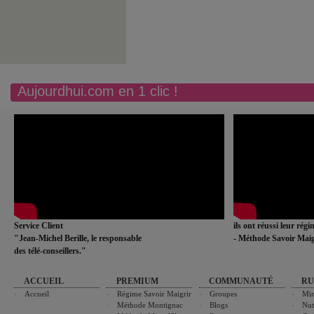
Aujourdhui.com en 1 clic !
Service Client
ils ont réussi leur rég
"Jean-Michel Berille, le responsable
- Méthode Savoir Maig
des télé-conseillers."
ACCUEIL
PREMIUM
COMMUNAUTÉ
RU
Accueil
Régime Savoir Maigrir
Groupes
Min
Méthode Montignac
Blogs
Nut