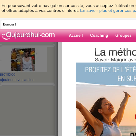
En poursuivant votre navigation sur ce site, vous acceptez l'utilisati
et offres adaptés à vos centres d'intérêt.
En savoir plus et gérer ces 
Bonjour !
Accueil
Coaching
Groupes
Accueil
>
espaces
>
rachele88
> bilan de
Blog de rachele
profil
blog
aide blog
ajouter de vos amies
bilan des 5 jours d
publié le 21/08/2011 à 07:23
voilà le bilan des 5 jours d'attaque...
ce matin sur la balance -1,600 kg c'ets pas une
n'oublie pas que c'est ma 2eme fois avec Dudu 
je suis quand même satisfaite
même si je dois l