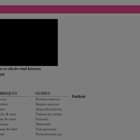
ime et cela les rend heureux
rir
BRIQUES
GUIDES
Publicité
ceur
Produits minceur
rition
Régime minceur
sine
Appareils minceur
cho & tests
Thèmes de cuisine
me & santé
Prénoms
ssesse
Maternités
man & bébé
Tests grossesse
uté
Professionnels psy