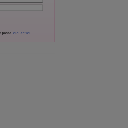
de passe,
cliquant ici
.