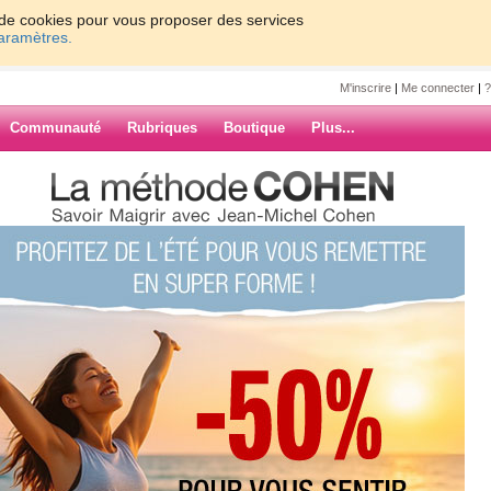
on de cookies pour vous proposer des services
paramètres.
M'inscrire
|
Me connecter
|
?
Communauté
Rubriques
Boutique
Plus...
ur Dudu
88
la reprise de Dukan , 1er jour
le de ne pas ceder aux vieilles
ARCHIVES
as 100 petits grammes apres une
 connais bien le régime Dudu je