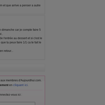
im et que arrive a penser a autre
an dimanche car je compte faire 5
l..
 l'entrée au dessert et si c'est le
 que tu peux faire 1/1 ca te fait le
n retour...
vés aux membres d'Aujourdhui.com.
cliquant ici
itement
en
.
nnectez-vous ici :