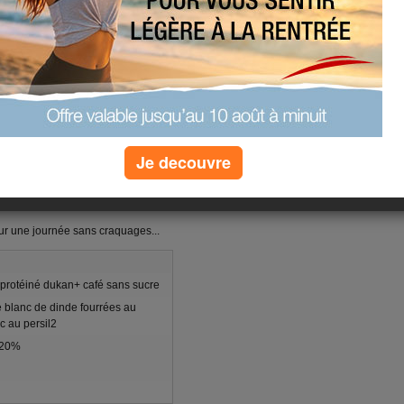
c j'ai décidé de ne pas me peser
s risquer de me demoraliser..
tin , je l'ignore completement....
hier soir boulettes de boeuf
c l'interieur en" pierre" c'est
'huile dans la poele ca va bien
Je decouvre
e pouvoir vous donner une bonne
ici la fin de la semaine
our une journée sans craquages...
protéiné dukan+ café sans sucre
e blanc de dinde fourrées au
c au persil2
s 20%