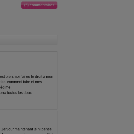
(5) commentaires
st bien,moi j'ai eu le droit à mon
s plus comment faire et mes
régime.
rra toutes les deux
le 1er jour maintenant je ni pense