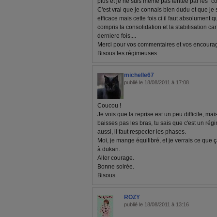
plus et je ne suis meme pas tentée par les "co
C'est vrai que je connais bien dudu et que je
efficace mais cette fois ci il faut absolument 
compris la consolidation et la stabilisation ca
derniere fois....
Merci pour vos commentaires et vos encour
Bisous les régimeuses
michelle67
publié le 18/08/2011 à 17:08
Coucou !
Je vois que la reprise est un peu difficile, ma
baisses pas les bras, tu sais que c'est un régim
aussi, il faut respecter les phases.
Moi, je mange équilibré, et je verrais ce que 
à dukan.
Aller courage.
Bonne soirée.
Bisous
ROZY
publié le 18/08/2011 à 13:16