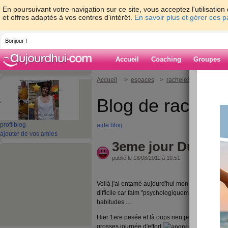
En poursuivant votre navigation sur ce site, vous acceptez l'utilisati
et offres adaptés à vos centres d'intérêt.
En savoir plus et gérer ces 
Bonjour !
Accueil
Coaching
Groupes
Accueil
>
espaces
>
rachele88
> 3eme jo
Blog de rachele
profil
blog
aide blog
ajouter de vos amies
3eme jour Dudu
publié le 18/08/2011 à 10:51
Voilà j'ai entamé aujourd'hui mon 3eme jour de 
difficile car faim "psychologiquement " et diffici
habitudes ....
Hier 1ere pesée et là oups rien perdu même p
grosses journée d'effort
mais comme je