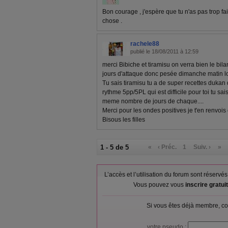
Bon courage , j'espère que tu n'as pas trop fa
chose .
rachele88
publié le 18/08/2011 à 12:59
merci Bibiche et tiramisu on verra bien le bil
jours d'attaque donc pesée dimanche matin lo
Tu sais tiramisu tu a de super recettes dukan de
rythme 5pp/5PL qui est difficile pour toi tu sais
meme nombre de jours de chaque....
Merci pour les ondes positives je t'en renvois e
Bisous les filles
1 - 5 de 5
«
‹ Préc.
1
Suiv. ›
»
L’accès et l’utilisation du forum sont réser
Vous pouvez vous
inscrire gratu
Si vous êtes déjà membre, co
votre pseudo :