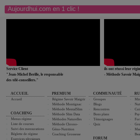
Aujourdhui.com en 1 clic !
Service Client
ils ont réussi leur rég
"Jean-Michel Berille, le responsable
- Méthode Savoir Maig
des télé-conseillers."
ACCUEIL
PREMIUM
COMMUNAUTÉ
RU
Accueil
Régime Savoir Maigrir
Groupes
Min
Méthode Montignac
Blogs
Nut
Méthode MentalSlim
Rencontres
Cui
COACHING
Méthode Slim Data
Bons plans
Psy
Menus régime
Méthodes Naturelles
Témoignages
For
Liste de courses
Méthode Chrono-
Quiz
Gro
Suivi des mensurations
Géno-Nutrition
Ma
Réglette de régime
Coaching Grossesse
Bea
FORUM
Exercices physiques