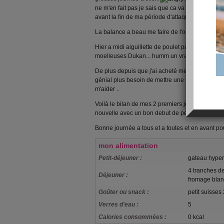
ne m'en fait pas je sais que ca va décoller don
avant la fin de ma période d'attaque pour ne pa
La balance a beau me faire de l'oeil depuis ce ma
Hier a midi aiguillette de poulet panée Dudu et 
moelleuses Dukan... humm un vrai régal..
De plus depuis que j'ai acheté mes casseroles ave
génial plus besoin de mettre une seule goutte d
m'aider ..
Voilà le bilan de mes 2 premiers jours j'esper
nouvelle avec un bon debut de perte de poids d'
Bonne journée a tous et a toutes et en avant p
mon alimentation
Petit-déjeuner :
gateau hyper
4 tranches d
Déjeuner :
fromage blan
Goûter ou snack :
petit suisse
Verres d'eau :
5
Calories consommées :
0 kcal