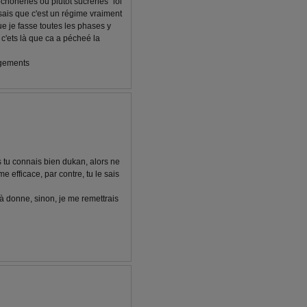
choneries ou plutot sucreries" lol
 sais que c'est un régime vraiment
que je fasse toutes les phases y
r c'ets là que ca a pécheé la
agements
is tu connais bien dukan, alors ne
e efficace, par contre, tu le sais
çà donne, sinon, je me remettrais