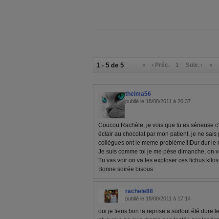
1 - 5 de 5
«
‹ Préc.
1
Suiv. ›
»
thelma56
publié le 18/08/2011 à 20:37
Coucou Rachèle, je vois que tu es sérieuse c'e
éclair au chocolat par mon patient, je ne sai
collègues ont le meme problème!!!Dur dur le 
Je suis comme toi je me pèse dimanche, on ve
Tu vas voir on va les exploser ces fichus kilos
Bonne soirée bisous
rachele88
publié le 18/08/2011 à 17:14
oui je tiens bon la reprise a surtout été dure 