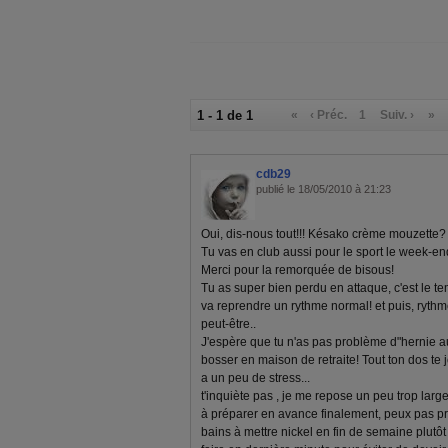
1 - 1 de 1
«
‹ Préc.
1
Suiv. ›
»
cdb29
publié le 18/05/2010 à 21:23
Oui, dis-nous tout!!! Késako crème mouzette?
Tu vas en club aussi pour le sport le week-end,
Merci pour la remorquée de bisous!
Tu as super bien perdu en attaque, c'est le te
va reprendre un rythme normal! et puis, rythme
peut-être..
J'espère que tu n'as pas problème d"hernie a
bosser en maison de retraite! Tout ton dos te 
a un peu de stress...
t'inquiète pas , je me repose un peu trop larg
à préparer en avance finalement, peux pas pré
bains à mettre nickel en fin de semaine plutôt a