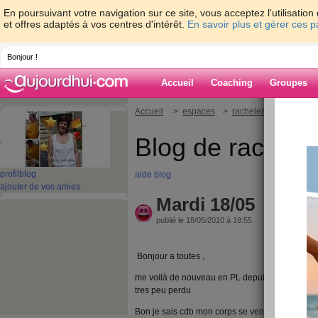
En poursuivant votre navigation sur ce site, vous acceptez l'utilisati
et offres adaptés à vos centres d'intérêt.
En savoir plus et gérer ces 
Bonjour !
Accueil
Coaching
Groupes
Accueil
>
espaces
>
rachele88
> Mardi 1
Blog de rachele
profil
blog
aide blog
ajouter de vos amies
Mardi 18/05
publié le 18/05/2010 à 19:55
Bonjour a toutes ,
me voilà de nouveau en PL depuis ce matin , 
tres peu perdu
Bon je sais cdb mon corps se venge mais he