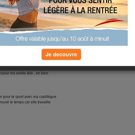
 régime , je fais régime donc pas
un peu mais comme vous me
e va assez vite
peu la fée mais pas trop longtemps
pouvoirs ......
Je decouvre
hés , creme mouzette a 16h ( miam
t pour ma soirée télé , eh bien
on pour le sport avec ma copillègue
uvé le temps car elle travaille