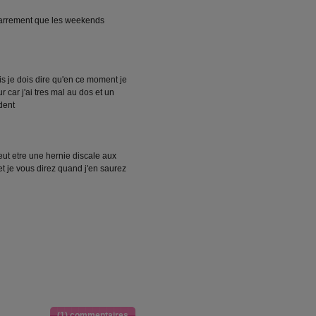
zarrement que les weekends
ais je dois dire qu'en ce moment je
r car j'ai tres mal au dos et un
dent
peut etre une hernie discale aux
et je vous direz quand j'en saurez
(1) commentaires