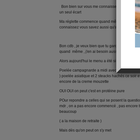
Bon bien sur vous me connaissez quand je fais
un seul écart
Ma réglette commence quand même a bouger 
connaissez vous savez aussi qu'avec moi rien n
Bon cdb , je veux bien que tu garde encore un 
quand même , j'en ai besoin aussi de ses supers 
Alors aujourd'hui le menu a été simple
Poelée campagnarde a midi avec 2 steacks hac
) poelée asiatique et 2 steacks hachés ce soir e
encore de la creme mouzette
OUI OUI on peut c'est en protèine pure
POur repondre a celles qui se posent la questi
mdr , on a pas encore commencé , pas encore tro
beaucoup
( a la maison de retraite )
Mais dès qu'on peut on s'y met