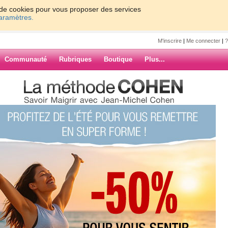
on de cookies pour vous proposer des services
paramètres.
M'inscrire
|
Me connecter
|
?
Communauté
Rubriques
Boutique
Plus...
8/05
88
un peu décue de ma phase PP car
ARCHIVES
uuuuuuuuuuuuu