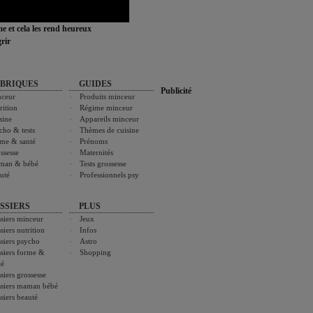
ime et cela les rend heureux
rir
BRIQUES
GUIDES
Publicité
ceur
Produits minceur
rition
Régime minceur
sine
Appareils minceur
cho & tests
Thèmes de cuisine
me & santé
Prénoms
ssesse
Maternités
man & bébé
Tests grossesse
uté
Professionnels psy
SSIERS
PLUS
siers minceur
Jeux
siers nutrition
Infos
siers psycho
Astro
siers forme &
Shopping
té
siers grossesse
siers maman bébé
siers beauté