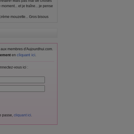
r refaire! Mais pas mal de choses
moment... et je traîne... je pense
e crème mouzette... Gros bisous
vés aux membres d'Aujourdhui.com.
cliquant ici
itement
en
.
nnectez-vous ici :
de passe,
cliquant ici
.