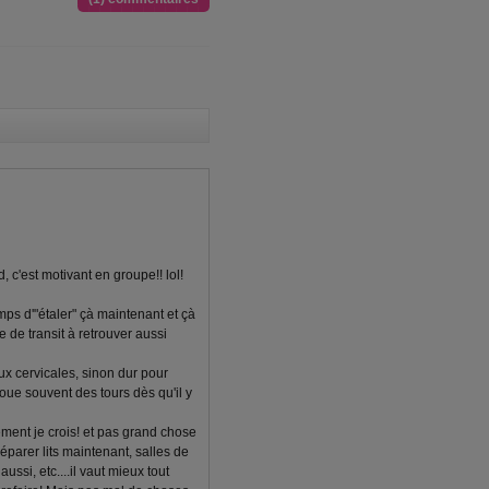
 c'est motivant en groupe!! lol!
mps d'"étaler" çà maintenant et çà
 de transit à retrouver aussi
ux cervicales, sinon dur pour
joue souvent des tours dès qu'il y
ement je crois! et pas grand chose
parer lits maintenant, salles de
ussi, etc....il vaut mieux tout