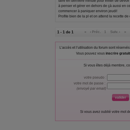
faire en dernière minute pour éviter de devoi
à penser et gérer en dehors de çà aussi en ce 
commencer à paniquer environ jeudi!
Profite bien de la pl et on attend la recette d
1 - 1 de 1
«
‹ Préc.
1
Suiv. ›
»
L’accès et l’utilisation du forum sont réser
Vous pouvez vous
inscrire gratu
Si vous êtes déjà membre, co
votre pseudo :
votre mot de passe :
(envoyé par email)
Si vous avez oublié votre mot 