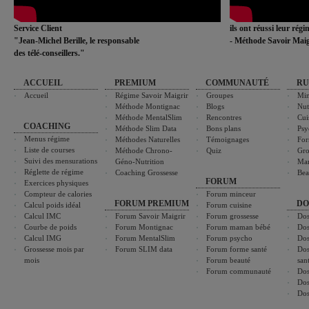
Service Client
ils ont réussi leur rég
"Jean-Michel Berille, le responsable
- Méthode Savoir Maig
des télé-conseillers."
ACCUEIL
PREMIUM
COMMUNAUTÉ
RU
Accueil
Régime Savoir Maigrir
Groupes
Min
Méthode Montignac
Blogs
Nut
Méthode MentalSlim
Rencontres
Cui
COACHING
Méthode Slim Data
Bons plans
Psy
Menus régime
Méthodes Naturelles
Témoignages
For
Liste de courses
Méthode Chrono-
Quiz
Gro
Suivi des mensurations
Géno-Nutrition
Ma
Réglette de régime
Coaching Grossesse
Bea
FORUM
Exercices physiques
Compteur de calories
Forum minceur
FORUM PREMIUM
DO
Calcul poids idéal
Forum cuisine
Calcul IMC
Forum Savoir Maigrir
Forum grossesse
Dos
Courbe de poids
Forum Montignac
Forum maman bébé
Dos
Calcul IMG
Forum MentalSlim
Forum psycho
Dos
Grossesse mois par
Forum SLIM data
Forum forme santé
Dos
mois
Forum beauté
san
Forum communauté
Dos
Dos
Dos