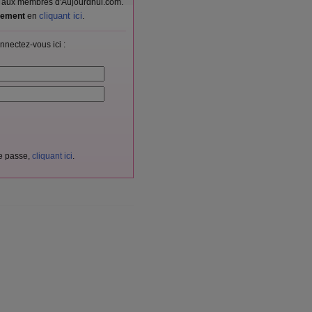
vés aux membres d'Aujourdhui.com.
cliquant ici
itement
en
.
nnectez-vous ici :
de passe,
cliquant ici
.