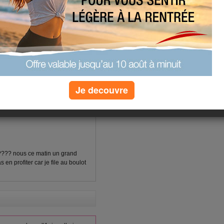
(1) commentaires
Je decouvre
u ???? nous ce matin un grand
s en profiter car je file au boulot