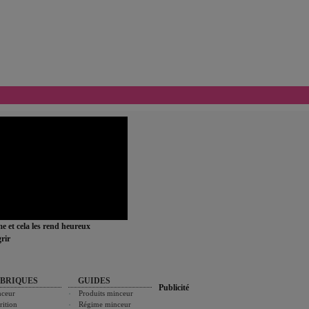
ime et cela les rend heureux
rir
BRIQUES
GUIDES
Publicité
ceur
Produits minceur
rition
Régime minceur