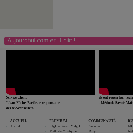
Aujourdhui.com en 1 clic !
Service Client
ils ont réussi leur rég
"Jean-Michel Berille, le responsable
- Méthode Savoir Maig
des télé-conseillers."
ACCUEIL
PREMIUM
COMMUNAUTÉ
RU
Accueil
Régime Savoir Maigrir
Groupes
Min
Méthode Montignac
Blogs
Nut