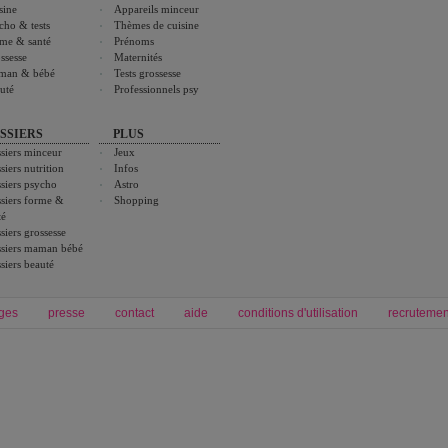
sine
Appareils minceur
cho & tests
Thèmes de cuisine
me & santé
Prénoms
ssesse
Maternités
man & bébé
Tests grossesse
uté
Professionnels psy
SSIERS
PLUS
siers minceur
Jeux
siers nutrition
Infos
siers psycho
Astro
siers forme &
Shopping
té
siers grossesse
siers maman bébé
siers beauté
ges
presse
contact
aide
conditions d'utilisation
recrutemen
Forum grossesse et bébé
Forum psychologie
envie de bébé et de devenir maman
développement personnel et spiritua
accouchement et naissance de bébé
couple et sexualité
Grossesse et femme enceinte
Psychologie