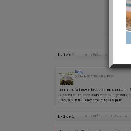
1 - 1 de 1
«
‹ Préc.
1
Suiv. ›
»
frasy
publié le 27/03/2008 à 12:36
bon alors t'a trouver tes bottes en caoutcho
soleil ca fait du bien mais forcement je vais pa
jusqu'a 21h !!!!!! allez gros bisous a plus .
1 - 1 de 1
«
‹ Préc.
1
Suiv. ›
»