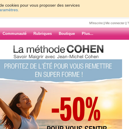
on de cookies pour vous proposer des services
paramètres.
M'inscrire
|
Me connecter
|
?
Communauté
Rubriques
Boutique
Plus...
ui, pluie,
et
ARCHIVES
à+ danièle