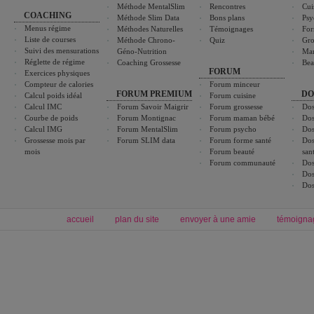
Méthode MentalSlim
Rencontres
Cui
COACHING
Méthode Slim Data
Bons plans
Psy
Menus régime
Méthodes Naturelles
Témoignages
For
Liste de courses
Méthode Chrono-
Quiz
Gro
Suivi des mensurations
Géno-Nutrition
Ma
Réglette de régime
Coaching Grossesse
Bea
FORUM
Exercices physiques
Compteur de calories
Forum minceur
FORUM PREMIUM
DO
Calcul poids idéal
Forum cuisine
Calcul IMC
Forum Savoir Maigrir
Forum grossesse
Dos
Courbe de poids
Forum Montignac
Forum maman bébé
Dos
Calcul IMG
Forum MentalSlim
Forum psycho
Dos
Grossesse mois par
Forum SLIM data
Forum forme santé
Dos
mois
Forum beauté
san
Forum communauté
Dos
Dos
Dos
accueil
plan du site
envoyer à une amie
témoigna
Forum minceur
Forum cuisine
Commencer un régime
boissons, vins et cocktails
Alimentation équilibrée et nutrition
astuces et bons plans
Minceur
Recette cuisine