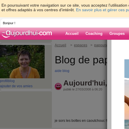
En poursuivant votre navigation sur ce site, vous acceptez l'utilisati
et offres adaptés à vos centres d'intérêt.
En savoir plus et gérer ces 
Bonjour !
Accueil
Coaching
Groupes
Accueil
>
espaces
>
papounet
> Aujourd'h
Blog de papoun
aide blog
Aujourd'hui, pluie,
profil
blog
ajouter de vos amies
publié le 27/03/2008 à 06:20
je sors les bottes en caoutchouc !!!!!gros becs 