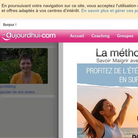
En poursuivant votre navigation sur ce site, vous acceptez l'utilisati
et offres adaptés à vos centres d'intérêt.
En savoir plus et gérer ces 
Bonjour !
Accueil
Coaching
Groupes
Accueil
>
espaces
>
papounet
Blog de papoun
aide blog
profil
blog
ajouter de vos amies
1 - 10 de 622
«
1 - 10
11 - 20
21 - 30
31 - 40
41 - 50
51 - 6
«
‹ Préc.
1
2
3
4
5
6
coucou mes amie
publié le 28/08/2010 à 22:01