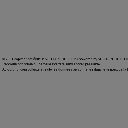
Minceur
Recette cuisine
exercices physiques
recette facile
produits minceur
Recette poulet
Tags
:
ventre plat
|
maigrir des fesses
|
abdominaux
|
régime américain
|
régime mayo
|
Découvrez aussi
:
exercices abdominaux
|
recette wok
|
ANXA Partenaires
:
Recette
de cuisine |
Recette cuisine
|
© 2011 copyright et éditeur AUJOURDHUI.COM / powered by AUJOURDHUI.CO
Reproduction totale ou partielle interdite sans accord préalable.
Aujourdhui.com collecte et traite les données personnelles dans le respect de la 