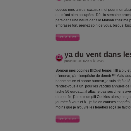
publié le 14/11/2009 à 07:46
coucou mes amies, excusez-moi pour mon abse
qui m'ont bien occupées. Dès la semaine procha
pars dans une heure dans le Morvan chez ma pet
embrasse fort, prenez soin de vous, bisous, bis
lire la suite
ya du vent dans les
publié le 04/11/2009 à 08:33
Bonjour mes copines !!!!Quel temps !!!!Il a plu et 
m'énerve, çà m'empêche de dormir !!!! Mais c'es
bonne heure et bonne humeur, je suis déjà allé
rendez-vous à 8h, pour les vaccins annuels de rapp
lâche 56 euros.......il attache pas ses chiens av
dire, enfin, j'aime mon ptit Cookies alors je re
journée à vous et à+ je file en courses et après
moins que je n'ouvre les fenêtres et çà se fait tout
lire la suite