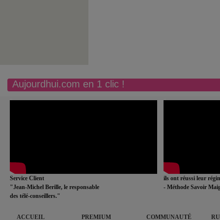
Aujourdhui.com en 1 clic !
Service Client
ils ont réussi leur rég
"Jean-Michel Berille, le responsable
- Méthode Savoir Maig
des télé-conseillers."
ACCUEIL
PREMIUM
COMMUNAUTÉ
RU