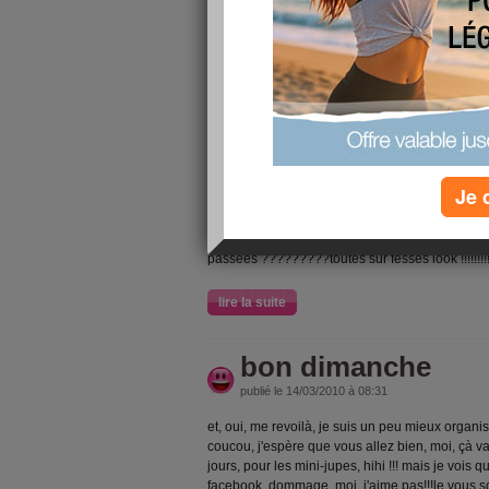
me revoilà, vous m'avez manquées, je pense trè
roule pour vous, je viens plus tard vous racont
embrasse, La baronne
lire la suite
heure d'été ::
publié le 28/03/2010 à 09:02
Je 
une heure de moins, je suis déconnectée !!!!il fait
faire mon repassage, bon dimanche à vous toutes
passées ?????????toutes sur fesses look !!!!!!!
lire la suite
bon dimanche
publié le 14/03/2010 à 08:31
et, oui, me revoilà, je suis un peu mieux organise
coucou, j'espère que vous allez bien, moi, çà v
jours, pour les mini-jupes, hihi !!! mais je vois
facebook, dommage, moi, j'aime pas!!!le vous s