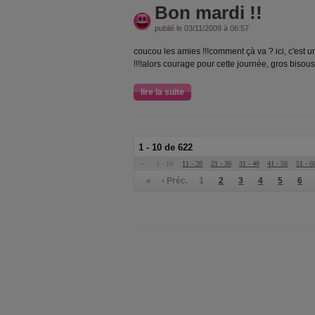
Bon mardi !!
publié le 03/11/2009 à 06:57
coucou les amies !!!comment çà va ? ici, c'est un
!!!!alors courage pour cette journée, gros bisou
lire la suite
1 - 10 de 622
«
1 - 10
11 - 20
21 - 30
31 - 40
41 - 50
51 - 6
«
‹ Préc.
1
2
3
4
5
6