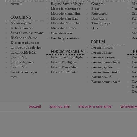
Accueil
Régime Savoir Maigrir
Groupes
Min
Méthode Montignac
Blogs
Nut
Méthode MentalSlim
Rencontres
Cui
COACHING
Méthode Slim Data
Bons plans
Psy
Menus régime
Méthodes Naturelles
Témoignages
For
Liste de courses
Méthode Chrono-
Quiz
Gro
Suivi des mensurations
Géno-Nutrition
Ma
Réglette de régime
Coaching Grossesse
Bea
FORUM
Exercices physiques
Compteur de calories
Forum minceur
FORUM PREMIUM
DO
Calcul poids idéal
Forum cuisine
Calcul IMC
Forum Savoir Maigrir
Forum grossesse
Dos
Courbe de poids
Forum Montignac
Forum maman bébé
Dos
Calcul IMG
Forum MentalSlim
Forum psycho
Dos
Grossesse mois par
Forum SLIM data
Forum forme santé
Dos
mois
Forum beauté
san
Forum communauté
Dos
Dos
Dos
accueil
plan du site
envoyer à une amie
témoigna
Forum minceur
Forum cuisine
Commencer un régime
boissons, vins et cocktails
Alimentation équilibrée et nutrition
astuces et bons plans