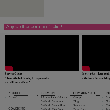
Aujourdhui.com en 1 clic !
Service Client
ils ont réussi leur rég
"Jean-Michel Berille, le responsable
- Méthode Savoir Maig
des télé-conseillers."
ACCUEIL
PREMIUM
COMMUNAUTÉ
RU
Accueil
Régime Savoir Maigrir
Groupes
Min
Méthode Montignac
Blogs
Nut
Méthode MentalSlim
Rencontres
Cui
COACHING
Méthode Slim Data
Bons plans
Psy