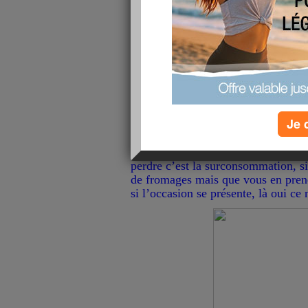
Vous consommez des produits laitie
yaourts, des crèmes , des flans, du
régime je vois souvent que certains
alimentation le fromage ou prennen
quels produits laitiers choisir ?
Tout d’abord halte aux idées reçues
Je 
grossir ! Savez vous qu’une part cl
camembert apporte moins de calori
velouté ? Ce qui peut faire prendr
perdre c’est la surconsommation, s
de fromages mais que vous en prene
si l’occasion se présente, là oui ce