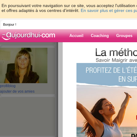
En poursuivant votre navigation sur ce site, vous acceptez l'utilisati
et offres adaptés à vos centres d'intérêt.
En savoir plus et gérer ces 
Bonjour !
Accueil
Coaching
Groupes
Accueil
>
espaces
>
oriannetrezeguet
> Q
Blog de orianne
aide blog
Quels produits lait
profil
blog
ajouter de vos amies
consommer ?
publié le 29/10/2010 à 15:18