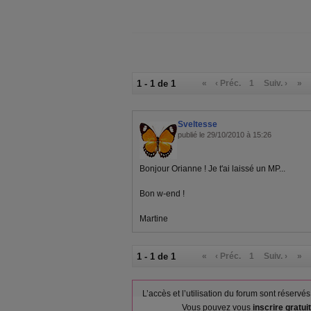
1 - 1 de 1
«
‹ Préc.
1
Suiv. ›
»
Sveltesse
publié le 29/10/2010 à 15:26
Bonjour Orianne ! Je t'ai laissé un MP...
Bon w-end !
Martine
1 - 1 de 1
«
‹ Préc.
1
Suiv. ›
»
L’accès et l’utilisation du forum sont réser
Vous pouvez vous
inscrire gratu