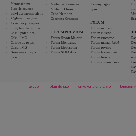
Menus régime
Méthodes Naturelles
Témoignages
For
Liste de courses
Méthode Chrono-
Quiz
Gro
Suivi des mensurations
Géno-Nutrition
Ma
Réglette de régime
Coaching Grossesse
Bea
FORUM
Exercices physiques
Compteur de calories
Forum minceur
FORUM PREMIUM
DO
Calcul poids idéal
Forum cuisine
Calcul IMC
Forum Savoir Maigrir
Forum grossesse
Dos
Courbe de poids
Forum Montignac
Forum maman bébé
Dos
Calcul IMG
Forum MentalSlim
Forum psycho
Dos
Grossesse mois par
Forum SLIM data
Forum forme santé
Dos
mois
Forum beauté
san
Forum communauté
Dos
Dos
Dos
accueil
plan du site
envoyer à une amie
témoigna
Forum minceur
Forum cuisine
Commencer un régime
boissons, vins et cocktails
Alimentation équilibrée et nutrition
astuces et bons plans
Minceur
Recette cuisine
exercices physiques
recette facile