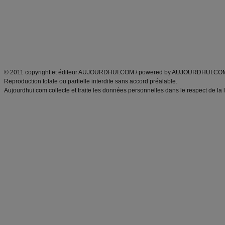
produits minceur
Recette poulet
Tags
:
ventre plat
|
maigrir des fesses
|
abdominaux
|
régime américain
|
régime mayo
|
Découvrez aussi
:
exercices abdominaux
|
recette wok
|
ANXA Partenaires
:
Recette
de cuisine |
Recette cuisine
|
© 2011 copyright et éditeur AUJOURDHUI.COM / powered by AUJOURDHUI.CO
Reproduction totale ou partielle interdite sans accord préalable.
Aujourdhui.com collecte et traite les données personnelles dans le respect de la 