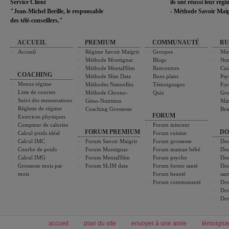
Service Client
ils ont réussi leur rég
"Jean-Michel Berille, le responsable
- Méthode Savoir Maig
des télé-conseillers."
ACCUEIL
PREMIUM
COMMUNAUTÉ
RU
Accueil
Régime Savoir Maigrir
Groupes
Min
Méthode Montignac
Blogs
Nut
Méthode MentalSlim
Rencontres
Cui
COACHING
Méthode Slim Data
Bons plans
Psy
Menus régime
Méthodes Naturelles
Témoignages
For
Liste de courses
Méthode Chrono-
Quiz
Gro
Suivi des mensurations
Géno-Nutrition
Ma
Réglette de régime
Coaching Grossesse
Bea
FORUM
Exercices physiques
Compteur de calories
Forum minceur
FORUM PREMIUM
DO
Calcul poids idéal
Forum cuisine
Calcul IMC
Forum Savoir Maigrir
Forum grossesse
Dos
Courbe de poids
Forum Montignac
Forum maman bébé
Dos
Calcul IMG
Forum MentalSlim
Forum psycho
Dos
Grossesse mois par
Forum SLIM data
Forum forme santé
Dos
mois
Forum beauté
san
Forum communauté
Dos
Dos
Dos
accueil
plan du site
envoyer à une amie
témoigna