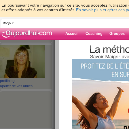
En poursuivant votre navigation sur ce site, vous acceptez l'utilisati
et offres adaptés à vos centres d'intérêt.
En savoir plus et gérer ces 
Bonjour !
Accueil
Coaching
Groupes
Accueil
>
espaces
>
oriannetrezeguet
> C
complet
Blog de orianne
aide blog
profil
blog
Comment faire d'u
ajouter de vos amies
plat complet
publié le 25/04/2010 à 16:43