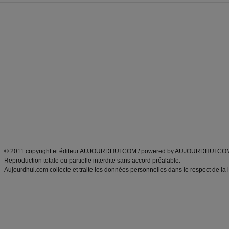
Forum minceur
Forum cuisine
Commencer un régime
boissons, vins et cocktails
Alimentation équilibrée et nutrition
astuces et bons plans
Minceur
Recette cuisine
exercices physiques
recette facile
produits minceur
Recette poulet
Tags
:
ventre plat
|
maigrir des fesses
|
abdominaux
|
régime américain
|
régime mayo
|
Découvrez aussi
:
exercices abdominaux
|
recette wok
|
ANXA Partenaires
:
Recette
de cuisine |
Recette cuisine
|
© 2011 copyright et éditeur AUJOURDHUI.COM / powered by AUJOURDHUI.CO
Reproduction totale ou partielle interdite sans accord préalable.
Aujourdhui.com collecte et traite les données personnelles dans le respect de la 