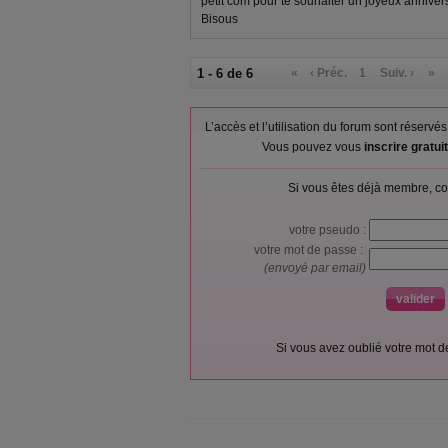
petit com pour te souhaiter un joyeux anniversaire !!
Bisous
1 - 6 de 6
«
‹ Préc.
1
Suiv. ›
»
L’accès et l’utilisation du forum sont réser
Vous pouvez vous
inscrire gratu
Si vous êtes déjà membre, co
votre pseudo :
votre mot de passe :
(envoyé par email)
Si vous avez oublié votre mot 