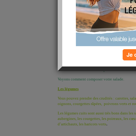
Avec l’arrivée des beaux jours, beaucoup d’ent
salades composées mais il ne faut pas qu’elles s
d’avoir faim après les repas.
Une bonne salade peut être un repas équilibré s
Je 
-
Légumes crus ou cuits
-
De protéines : viandes, poissons ou œu
-
De féculents ou de pain
Voyons comment composer votre salade.
Les légumes
Vous pouvez prendre des crudités : carottes, sal
oignons, courgettes râpées,
poivrons verts et ro
Les légumes cuits sont aussi très bons dans les sa
aubergines, les courgettes, les poireaux, les cœu
d’artichauts, les haricots verts
.