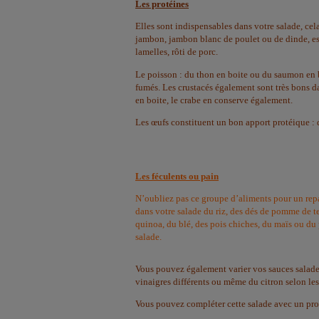
Les protéines
Elles sont indispensables dans votre salade, cela
jambon, jambon blanc de poulet ou de dinde, e
lamelles, rôti de porc.
Le poisson : du thon en boite ou du saumon en 
fumés. Les crustacés également sont très bons da
en boite, le crabe en conserve également.
Les œufs constituent un bon apport protéique : 
Les féculents ou pain
N’oubliez pas ce groupe d’aliments pour un rep
dans votre salade du riz, des dés de pomme de te
quinoa, du blé, des pois chiches, du maïs ou d
salade.
Vous pouvez également varier vos sauces salades 
vinaigres différents ou même du citron selon les
Vous pouvez compléter cette salade avec un produ