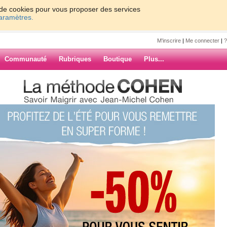
on de cookies pour vous proposer des services
paramètres.
M'inscrire
|
Me connecter
|
?
Communauté
Rubriques
Boutique
Plus...
e deuxième groupe le pain, les
trezeguet
 le pain, les
t légumes secs
ARCHIVES