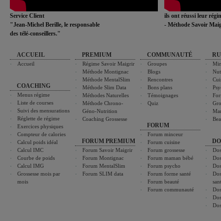
Service Client
ils ont réussi leur rég
"Jean-Michel Berille, le responsable
- Méthode Savoir Maig
des télé-conseillers."
ACCUEIL
PREMIUM
COMMUNAUTÉ
RU
Accueil
Régime Savoir Maigrir
Groupes
Min
Méthode Montignac
Blogs
Nut
Méthode MentalSlim
Rencontres
Cui
COACHING
Méthode Slim Data
Bons plans
Psy
Menus régime
Méthodes Naturelles
Témoignages
For
Liste de courses
Méthode Chrono-
Quiz
Gro
Suivi des mensurations
Géno-Nutrition
Ma
Réglette de régime
Coaching Grossesse
Bea
FORUM
Exercices physiques
Compteur de calories
Forum minceur
FORUM PREMIUM
DO
Calcul poids idéal
Forum cuisine
Calcul IMC
Forum Savoir Maigrir
Forum grossesse
Dos
Courbe de poids
Forum Montignac
Forum maman bébé
Dos
Calcul IMG
Forum MentalSlim
Forum psycho
Dos
Grossesse mois par
Forum SLIM data
Forum forme santé
Dos
mois
Forum beauté
san
Forum communauté
Dos
Dos
Dos