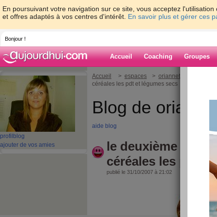
En poursuivant votre navigation sur ce site, vous acceptez l'utilisati
et offres adaptés à vos centres d'intérêt.
En savoir plus et gérer ces 
Bonjour !
Accueil
Coaching
Groupes
Accueil
>
espaces
>
oriannetrezeguet
> l
céréales les pdt et légumes secs
Blog de orianne
aide blog
profil
blog
le deuxième groupe
ajouter de vos amies
céréales les pdt e
publié le 31/10/2007 à 21:02