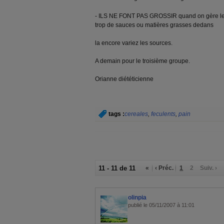
- ILS NE FONT PAS GROSSIR quand on gère les 
trop de sauces ou matières grasses dedans
la encore variez les sources.
A demain pour le troisième groupe.
Orianne diététicienne
tags :
cereales
,
feculents
,
pain
11 - 11 de 11
«
‹ Préc.
1
2
Suiv. ›
olinpia
publié le 05/11/2007 à 11:01