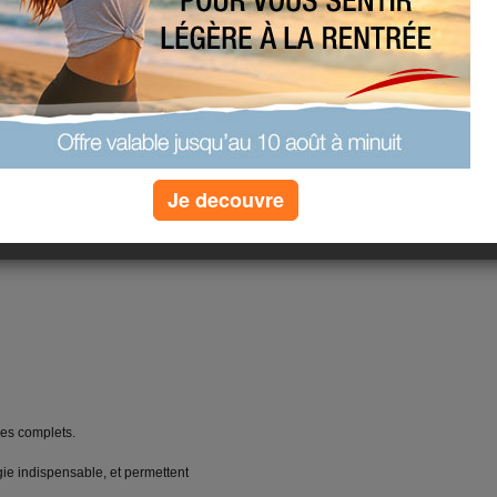
ts
as et selon votre appétit.
les, les pâtes, les farines et
Je decouvre
ges, flageolets, les pois chiches,
 les complets.
ie indispensable, et permettent