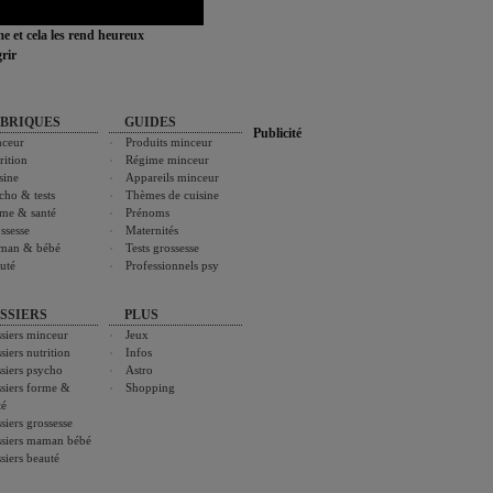
ime et cela les rend heureux
rir
BRIQUES
GUIDES
Publicité
ceur
Produits minceur
rition
Régime minceur
sine
Appareils minceur
cho & tests
Thèmes de cuisine
me & santé
Prénoms
ssesse
Maternités
man & bébé
Tests grossesse
uté
Professionnels psy
SSIERS
PLUS
siers minceur
Jeux
siers nutrition
Infos
siers psycho
Astro
siers forme &
Shopping
té
siers grossesse
siers maman bébé
siers beauté