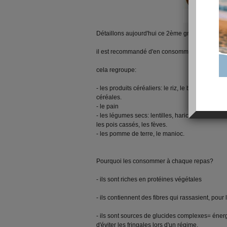
Détaillons aujourd'hui ce 2ème groupe d'alimen
il est recommandé d'en consommer à chaque rep
cela regroupe:
- les produits céréaliers: le riz, le blé, les semou
céréales.
- le pain
- les légumes secs: lentilles, haricots blancs,rou
les pois cassés, les fèves.
- les pomme de terre, le manioc.
Pourquoi les consommer à chaque repas?
- ils sont riches en protéines végétales
- ils contiennent des fibres qui rassasient, pour
- ils sont sources de glucides complexes= énerg
d'éviter les fringales lors d'un régime.