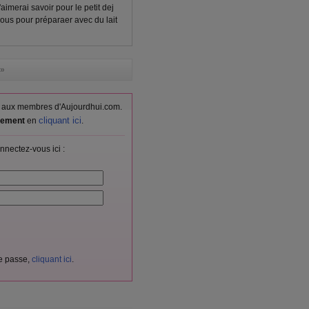
j'aimerai savoir pour le petit dej
ous pour préparaer avec du lait
»
vés aux membres d'Aujourdhui.com.
cliquant ici
itement
en
.
nnectez-vous ici :
de passe,
cliquant ici
.