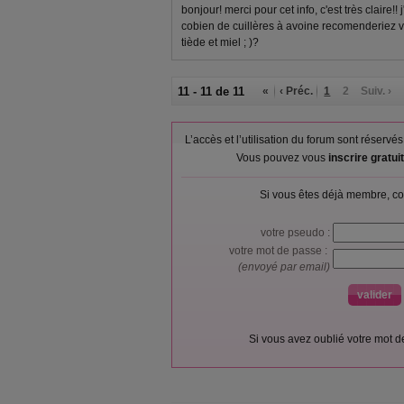
bonjour! merci pour cet info, c'est très claire!! 
cobien de cuillères à avoine recomenderiez v
tiède et miel ; )?
11 - 11 de 11
«
‹ Préc.
1
2
Suiv. ›
L’accès et l’utilisation du forum sont réser
Vous pouvez vous
inscrire gratu
Si vous êtes déjà membre, co
votre pseudo :
votre mot de passe :
(envoyé par email)
Si vous avez oublié votre mot 