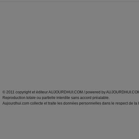
Forum minceur
Forum cuisine
Commencer un régime
boissons, vins et cocktails
Alimentation équilibrée et nutrition
astuces et bons plans
Minceur
Recette cuisine
exercices physiques
recette facile
produits minceur
Recette poulet
Tags
:
ventre plat
|
maigrir des fesses
|
abdominaux
|
régime américain
|
régime mayo
|
Découvrez aussi
:
exercices abdominaux
|
recette wok
|
ANXA Partenaires
:
Recette
de cuisine |
Recette cuisine
|
© 2011 copyright et éditeur AUJOURDHUI.COM / powered by AUJOURDHUI.CO
Reproduction totale ou partielle interdite sans accord préalable.
Aujourdhui.com collecte et traite les données personnelles dans le respect de la 