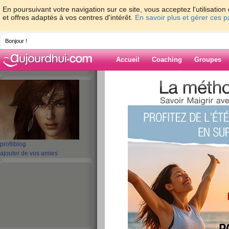
En poursuivant votre navigation sur ce site, vous acceptez l'utilisati
et offres adaptés à vos centres d'intérêt.
En savoir plus et gérer ces 
Bonjour !
Accueil
Coaching
Groupes
Accueil
>
espaces
>
ohm
> Je viens juste
aujourdhui.com, et vous ?
Blog de ohm
aide blog
profil
blog
Je viens juste de m
ajouter de vos amies
minutes sur aujou
vous ?
publié le 24/02/2013 à 17:23