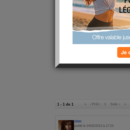
Je viens j
relaxer 2 
aujourdhu
vous ?
Je 
1 - 1 de 1
«
‹ Préc.
1
Suiv. ›
»
ohm
publié le 24/02/2013 à 17:23