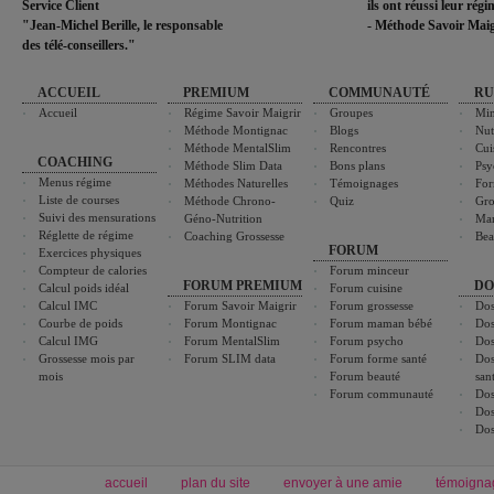
Service Client
ils ont réussi leur rég
"Jean-Michel Berille, le responsable
- Méthode Savoir Maig
des télé-conseillers."
ACCUEIL
PREMIUM
COMMUNAUTÉ
RU
Accueil
Régime Savoir Maigrir
Groupes
Min
Méthode Montignac
Blogs
Nut
Méthode MentalSlim
Rencontres
Cui
COACHING
Méthode Slim Data
Bons plans
Psy
Menus régime
Méthodes Naturelles
Témoignages
For
Liste de courses
Méthode Chrono-
Quiz
Gro
Suivi des mensurations
Géno-Nutrition
Ma
Réglette de régime
Coaching Grossesse
Bea
FORUM
Exercices physiques
Compteur de calories
Forum minceur
FORUM PREMIUM
DO
Calcul poids idéal
Forum cuisine
Calcul IMC
Forum Savoir Maigrir
Forum grossesse
Dos
Courbe de poids
Forum Montignac
Forum maman bébé
Dos
Calcul IMG
Forum MentalSlim
Forum psycho
Dos
Grossesse mois par
Forum SLIM data
Forum forme santé
Dos
mois
Forum beauté
san
Forum communauté
Dos
Dos
Dos
accueil
plan du site
envoyer à une amie
témoigna