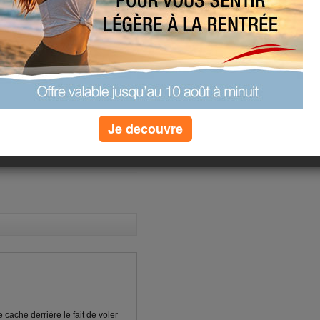
 quizz
 interpréter
?
»
plus de quizz
Je decouvre
(1) commentaires
 cache derrière le fait de voler