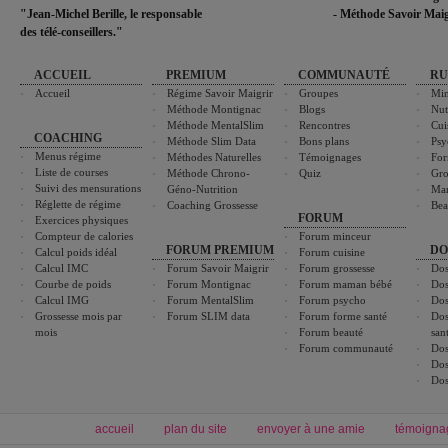
"Jean-Michel Berille, le responsable
- Méthode Savoir Maig
des télé-conseillers."
ACCUEIL
PREMIUM
COMMUNAUTÉ
RU
Accueil
Régime Savoir Maigrir
Groupes
Min
Méthode Montignac
Blogs
Nut
Méthode MentalSlim
Rencontres
Cui
COACHING
Méthode Slim Data
Bons plans
Psy
Menus régime
Méthodes Naturelles
Témoignages
For
Liste de courses
Méthode Chrono-
Quiz
Gro
Suivi des mensurations
Géno-Nutrition
Ma
Réglette de régime
Coaching Grossesse
Bea
FORUM
Exercices physiques
Compteur de calories
Forum minceur
FORUM PREMIUM
DO
Calcul poids idéal
Forum cuisine
Calcul IMC
Forum Savoir Maigrir
Forum grossesse
Dos
Courbe de poids
Forum Montignac
Forum maman bébé
Dos
Calcul IMG
Forum MentalSlim
Forum psycho
Dos
Grossesse mois par
Forum SLIM data
Forum forme santé
Dos
mois
Forum beauté
san
Forum communauté
Dos
Dos
Dos
accueil
plan du site
envoyer à une amie
témoigna