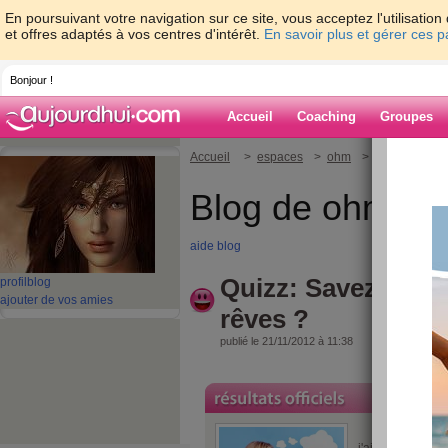
En poursuivant votre navigation sur ce site, vous acceptez l'utilisati
et offres adaptés à vos centres d'intérêt.
En savoir plus et gérer ces 
Bonjour !
Accueil
Coaching
Groupes
Accueil
>
espaces
>
ohm
> Quizz: Savez-v
Blog de ohm
aide blog
Quizz: Savez-vous 
profil
blog
ajouter de vos amies
rêves ?
publié le 21/11/2012 à 11:38
9/10