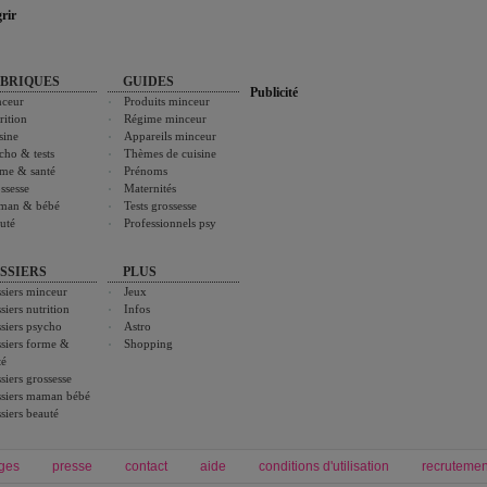
rir
BRIQUES
GUIDES
Publicité
ceur
Produits minceur
rition
Régime minceur
sine
Appareils minceur
cho & tests
Thèmes de cuisine
me & santé
Prénoms
ssesse
Maternités
man & bébé
Tests grossesse
uté
Professionnels psy
SSIERS
PLUS
siers minceur
Jeux
siers nutrition
Infos
siers psycho
Astro
siers forme &
Shopping
té
siers grossesse
siers maman bébé
siers beauté
ges
presse
contact
aide
conditions d'utilisation
recrutemen