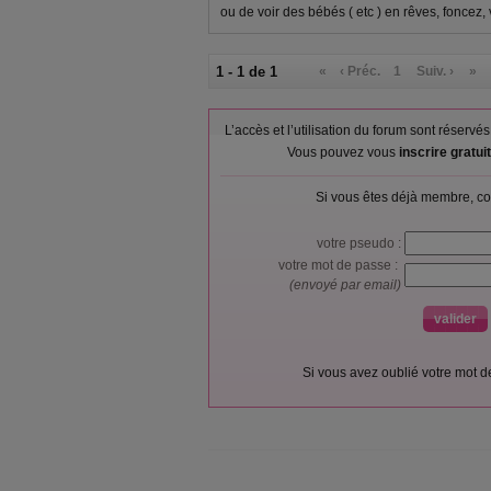
ou de voir des bébés ( etc ) en rêves, foncez,
1 - 1 de 1
«
‹ Préc.
1
Suiv. ›
»
L’accès et l’utilisation du forum sont réser
Vous pouvez vous
inscrire gratu
Si vous êtes déjà membre, co
votre pseudo :
votre mot de passe :
(envoyé par email)
Si vous avez oublié votre mot 