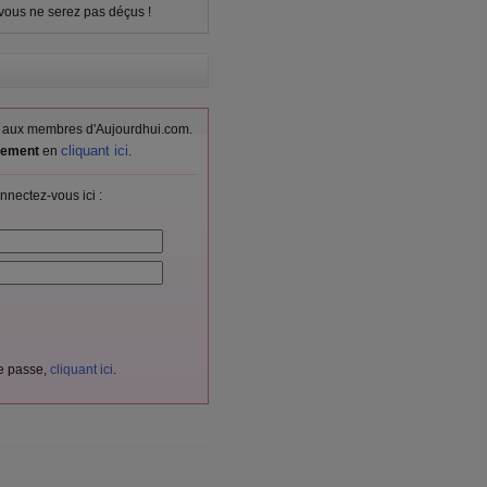
 vous ne serez pas déçus !
vés aux membres d'Aujourdhui.com.
cliquant ici
itement
en
.
nnectez-vous ici :
de passe,
cliquant ici
.