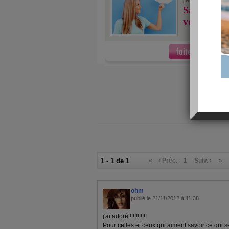
j'ai fait
au
Savez-vous
vos rêves 
1 - 1 de 1
«
‹ Préc.
1
Suiv. ›
»
ohm
publié le 21/11/2012 à 11:38
j'ai adoré !!!!!!!!!!!
Pour celles et ceux qui aiment savoir ce qui se