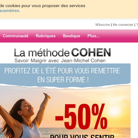
on de cookies pour vous proposer des services
paramètres.
M'inscrire
|
Me connecter
|
?
Communauté
Rubriques
Boutique
Plus...
ous interpréter vos rêves ?
interpréter vos
ARCHIVES