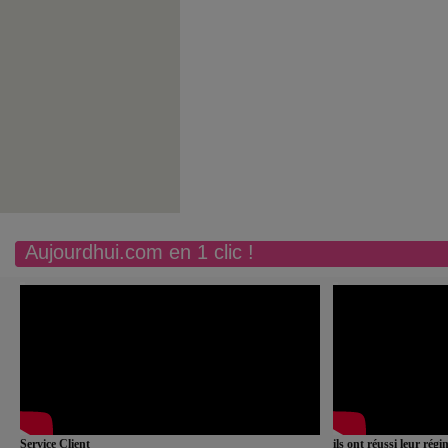
Aujourdhui.com en 1 clic !
Service Client
ils ont réussi leur rég