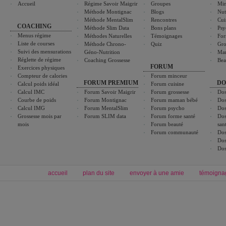
Accueil
Régime Savoir Maigrir
Groupes
Min
Méthode Montignac
Blogs
Nut
Méthode MentalSlim
Rencontres
Cui
COACHING
Méthode Slim Data
Bons plans
Psy
Menus régime
Méthodes Naturelles
Témoignages
For
Liste de courses
Méthode Chrono-
Quiz
Gro
Suivi des mensurations
Géno-Nutrition
Ma
Réglette de régime
Coaching Grossesse
Bea
FORUM
Exercices physiques
Compteur de calories
Forum minceur
FORUM PREMIUM
DO
Calcul poids idéal
Forum cuisine
Calcul IMC
Forum Savoir Maigrir
Forum grossesse
Dos
Courbe de poids
Forum Montignac
Forum maman bébé
Dos
Calcul IMG
Forum MentalSlim
Forum psycho
Dos
Grossesse mois par
Forum SLIM data
Forum forme santé
Dos
mois
Forum beauté
san
Forum communauté
Dos
Dos
Dos
accueil
plan du site
envoyer à une amie
témoigna
Forum minceur
Forum cuisine
Commencer un régime
boissons, vins et cocktails
Alimentation équilibrée et nutrition
astuces et bons plans