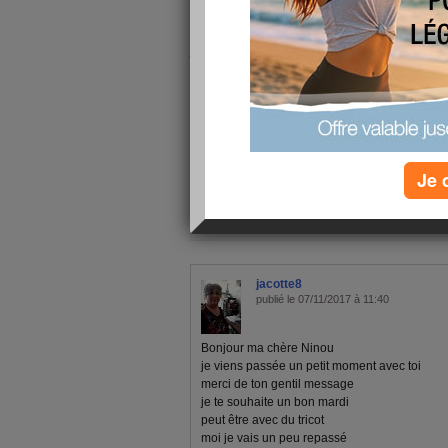
Pour cruella 700gr en moins,
je vous laisse je vous souhaite 
Bizz@++
Je 
1 - 10 de 43
«
‹ Préc.
1
2
3
4
5
jacotte8
publié le 07/11/2017 à 11:40
Bonjour ma chère Ninou
je viens passée un petit moment avec toi
merci de ton gentil message
je te souhaite un bon mardi
peut être avec du tricot
moi je vais un peu repassé