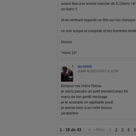
avons fais une bonne marche de 6,15kms =817
un banc !!
et en rentrant regardé un film sur les chevaux 
ce soir soupe et compote et les hommes lentil
bisous
*mimi 16*.
jacotte8
publié le 02/11/2017 à 12:56
Bonjour ma chère Ninou
je viens passée un petit moment avec toi
merci de ton gentil message
je te souhaite un agréable jeudi
je pense bien à toi mille bisous
jacqueline
1 - 10 de 43
«
‹ Préc.
1
2
3
4
5