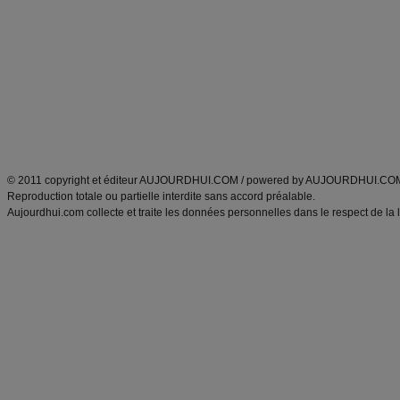
Minceur
Recette cuisine
exercices physiques
recette facile
produits minceur
Recette poulet
Tags
:
ventre plat
|
maigrir des fesses
|
abdominaux
|
régime américain
|
régime mayo
|
Découvrez aussi
:
exercices abdominaux
|
recette wok
|
ANXA Partenaires
:
Recette
de cuisine |
Recette cuisine
|
© 2011 copyright et éditeur AUJOURDHUI.COM / powered by AUJOURDHUI.CO
Reproduction totale ou partielle interdite sans accord préalable.
Aujourdhui.com collecte et traite les données personnelles dans le respect de la 