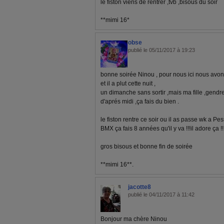
le fiston viens de rentrer ,tvb ,bisous du soir
**mimi 16*
obse
publié le 05/11/2017 à 19:23
bonne soirée Ninou , pour nous ici nous avons
et il a plut cette nuit ,
un dimanche sans sortir ,mais ma fille ,gendre 
d'aprés midi ,ça fais du bien .
le fiston rentre ce soir ou il as passe wk a P
BMX ça fais 8 années qu'il y va !!!il adore ça !!
gros bisous et bonne fin de soirée
**mimi 16**.
jacotte8
publié le 04/11/2017 à 11:42
Bonjour ma chère Ninou