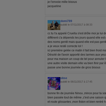
je t’envoie mille bisous
jacqueline
domi789
publié le 07/11/2017 à 08:33
cc tu l'a appelé Cruella s'est drôle moi je lui
différent c'a dépends les jours quand elle est 
des noms gentil mais quand elle est pas gentil
a je veux resté correcte lol !
ici première gelée ce matin il fait bien froid 
Désolé de t'avoir apporté des larmes aux yeux
pour ma maison un coup de tel pour annuler la 
une autre visite demain elle va bien finir par
passe une bonne journée de gros bisous
obse
publié le 06/11/2017 à 17:45
bonne fin de journée Ninou ,mince pour ta s
bien passée tout de même ,c'est une saison 
et route glissantes ,mon fiston et bien rentré h