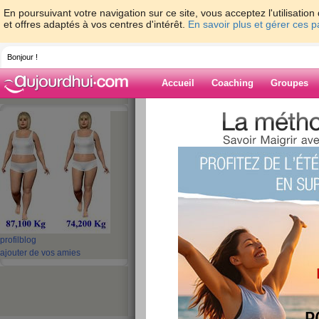
En poursuivant votre navigation sur ce site, vous acceptez l'utilisati
et offres adaptés à vos centres d'intérêt.
En savoir plus et gérer ces 
Bonjour !
Accueil
Coaching
Groupes
Accueil
>
espaces
>
ninou1
> bonjour lu
Blog de ninou1
aide blog
bonjour lundi
publié le 09/10/2017 à 09:23
profil
blog
ajouter de vos amies
Zou une nouvelle semaine,
ici la pluie depuis ce matin,
bien dormi,