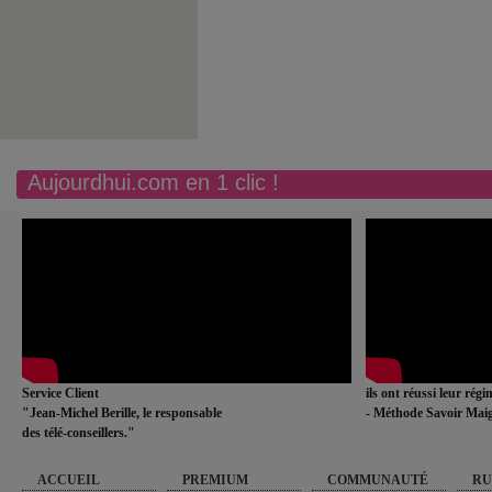
Aujourdhui.com en 1 clic !
Service Client
ils ont réussi leur rég
"Jean-Michel Berille, le responsable
- Méthode Savoir Maig
des télé-conseillers."
ACCUEIL
PREMIUM
COMMUNAUTÉ
RU