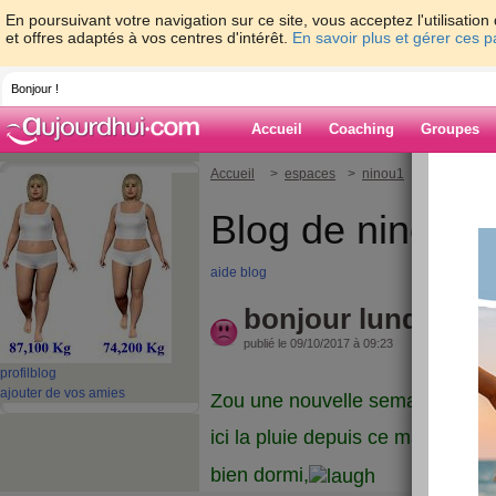
En poursuivant votre navigation sur ce site, vous acceptez l'utilisati
et offres adaptés à vos centres d'intérêt.
En savoir plus et gérer ces 
Bonjour !
Accueil
Coaching
Groupes
Accueil
>
espaces
>
ninou1
> bonjour lu
Blog de ninou1
aide blog
bonjour lundi
publié le 09/10/2017 à 09:23
profil
blog
ajouter de vos amies
Zou une nouvelle semaine,
ici la pluie depuis ce matin,
bien dormi,