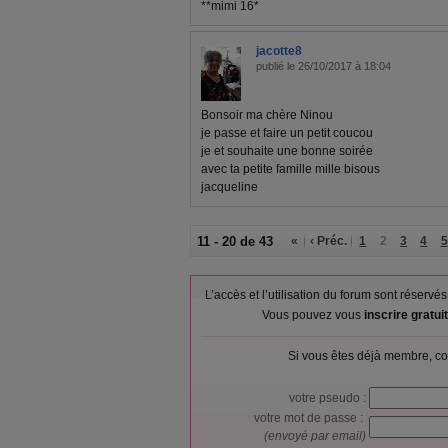
**mimi 16*
jacotte8
publié le 26/10/2017 à 18:04
Bonsoir ma chère Ninou
je passe et faire un petit coucou
je et souhaite une bonne soirée
avec ta petite famille mille bisous
jacqueline
11 - 20 de 43
«
‹ Préc.
1
2
3
4
5
L’accès et l’utilisation du forum sont réser
Vous pouvez vous
inscrire gratu
Si vous êtes déjà membre, co
votre pseudo :
votre mot de passe :
(envoyé par email)