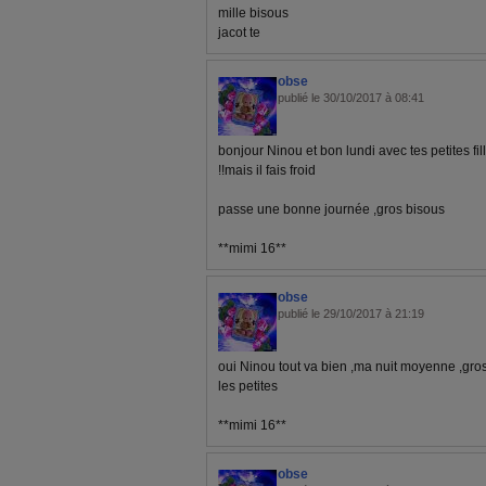
mille bisous
jacot te
obse
publié le 30/10/2017 à 08:41
bonjour Ninou et bon lundi avec tes petites fill
!!mais il fais froid
passe une bonne journée ,gros bisous
**mimi 16**
obse
publié le 29/10/2017 à 21:19
oui Ninou tout va bien ,ma nuit moyenne ,gros
les petites
**mimi 16**
obse