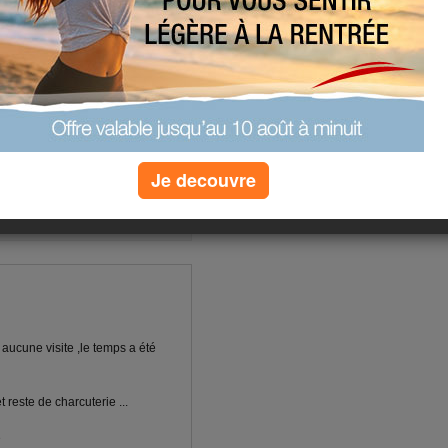
un bon lundi
(43) commentaires
Je decouvre
Suiv. ›
»
aucune visite ,le temps a été
reste de charcuterie ...
e