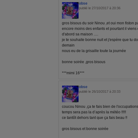
obse
publié le 27/10/2017 à 20:36
gros bisous du soir Ninou ,et oui mon fiston p
encore moins des enfants et pourtant il viens d'
d'abord sa maison .....
je te souhaite bonne nuit et j'espère que tu d
demain
nous eu de la grisaille toute la journée
bonne soirée ,gros bisous
***mimi 16***
obse
publié le 26/10/2017 à 20:33
coucou Ninou ,ça te fais bien de l'occupation
temps sera pas la d’après la météo !!!!!
ce tantôt dehors tant que ça fais beau !!
gros bisous et bonne soirée