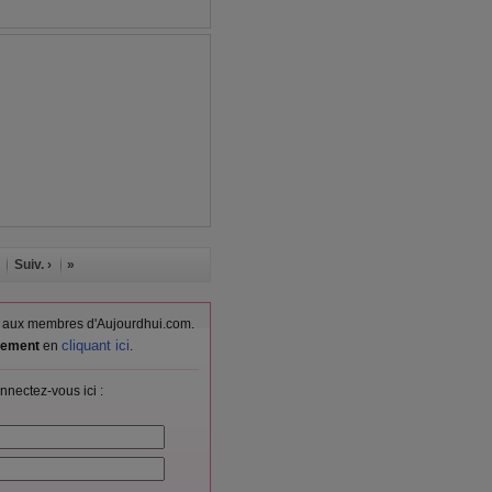
Suiv. ›
»
vés aux membres d'Aujourdhui.com.
cliquant ici
itement
en
.
nnectez-vous ici :