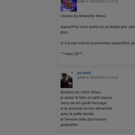
publié le 29/10/2017 à 17:19
coucou du dimanche Ninou
aujourd'hui nous avons eu un temps gris ,sans
plus
je n'ai pas sorti et vu personne aujourd'hui ,
***mimi 16***.
jacotte8
publié le 29/10/2017 à 12:12
Bonjour ma chère Ninou
je passe te faire un petit coucou
merci de ton gentil message
je te souhaite un bon dimanche
avec ta petite famille
je t’envoie mille gros bisous
jacqueline