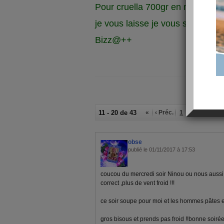
Pour cruella 700gr en moins,
je vous laisse je vous souhaite 
Bizz@++
11 - 20 de 43
«
‹ Préc.
1
2
3
4
5
obse
publié le 01/11/2017 à 17:53
coucou du mercredi soir Ninou ou nous aussi 
correct ,plus de vent froid !!!
ce soir soupe pour moi et les hommes pâtes et 
gros bisous et prends pas froid !!bonne soiré