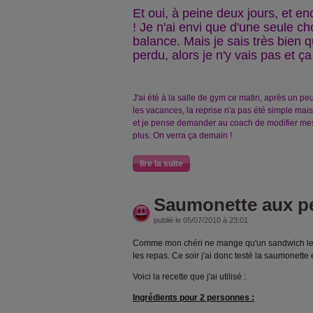
Et oui, à peine deux jours, et e
! Je n'ai envi que d'une seule c
balance. Mais je sais très bien q
perdu, alors je n'y vais pas et ç
J'ai été à la salle de gym ce matin, après un p
les vacances, la reprise n'a pas été simple mais ç
et je pense demander au coach de modifier mes
plus. On verra ça demain !
lire la suite
Saumonette aux pe
publié le 05/07/2010 à 23:01
Comme mon chéri ne mange qu'un sandwich le mi
les repas. Ce soir j'ai donc testé la saumonette et
Voici la recette que j'ai utilisé :
Ingrédients pour 2 personnes :