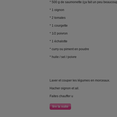
* 500 g de saumonette (ça fait un peu beaucoup 
* 1 oignon
* 2 tomates
* 1 courgette
* 1/2 poivron
* 1 échalotte
* curry ou piment en poudre
* huile / sel / poivre
Laver et couper les légumes en morceaux.
Hacher oignon et ail.
Faites chauffer u
lire la suite