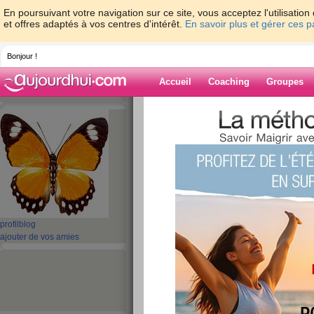
En poursuivant votre navigation sur ce site, vous acceptez l'utilisati
et offres adaptés à vos centres d'intérêt.
En savoir plus et gérer ces 
Bonjour !
Accueil
Coaching
Groupes
Accueil
>
espaces
>
nathalie86
Blog de nathali
aide blog
1 - 6 de 6
«
‹ Préc.
1
Suiv. ›
»
profil
blog
ajouter de vos amies
- 1.4 !!!
publié le 10/07/2010 à 22:17
TROP CONTENTE ! CA FAISAIT LON
N'AVAIS PAS PERDU DE POIDS ET LA 