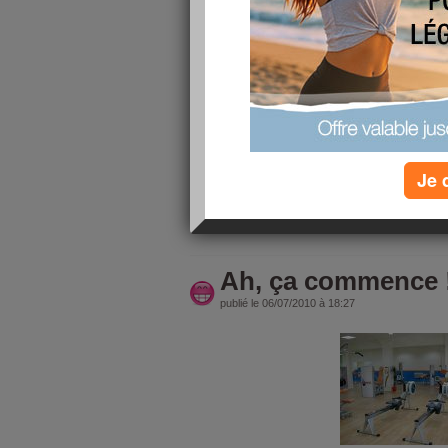
COOL !!!
Pour fêter ça, j'ai été faire les magasins, résultat
cool cool cool !!!
Par contre, au niveau du buste c'est pas ça enco
mon bidou... n'en parlons pas ! Du coup j'ai ach
me collait de trop.
Je 
Mon homme n'est pas de mon avis et du coup je
lire la suite
Ah, ça commence 
publié le 06/07/2010 à 18:27