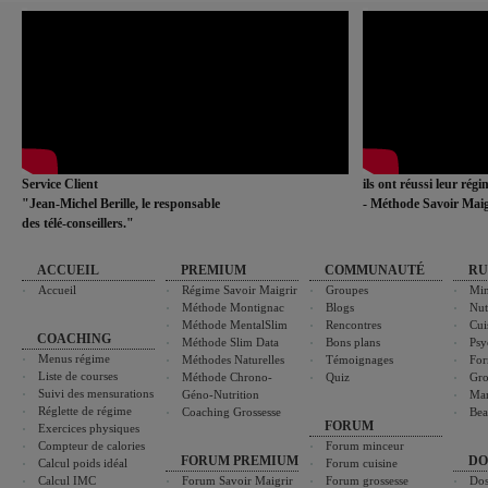
Service Client
ils ont réussi leur rég
"Jean-Michel Berille, le responsable
- Méthode Savoir Maig
des télé-conseillers."
ACCUEIL
PREMIUM
COMMUNAUTÉ
RU
Accueil
Régime Savoir Maigrir
Groupes
Min
Méthode Montignac
Blogs
Nut
Méthode MentalSlim
Rencontres
Cui
COACHING
Méthode Slim Data
Bons plans
Psy
Menus régime
Méthodes Naturelles
Témoignages
For
Liste de courses
Méthode Chrono-
Quiz
Gro
Suivi des mensurations
Géno-Nutrition
Ma
Réglette de régime
Coaching Grossesse
Bea
FORUM
Exercices physiques
Compteur de calories
Forum minceur
FORUM PREMIUM
DO
Calcul poids idéal
Forum cuisine
Calcul IMC
Forum Savoir Maigrir
Forum grossesse
Dos