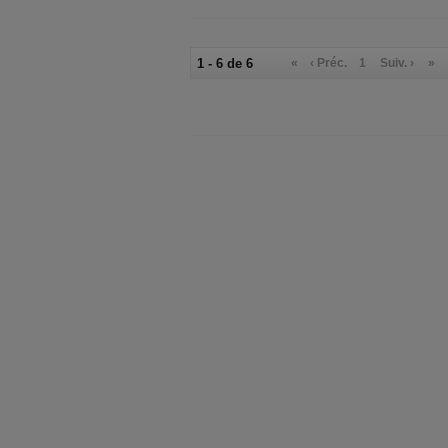
1 - 6 de 6
«
‹ Préc.
1
Suiv. ›
»