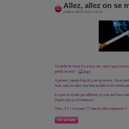
Allez, allez on se 
publié le 05/07/2010 à 19:10
J'ai arrêté de fumer il y a deux ans, suite à quoi j'ai pri
perdre un seul !
A présent, j'ajoute 6 kg dû à une grossesse. J'ai accouc
mois, mais les kilos sont bien installés et ne veulent pa
Le sport ne m'aide pas tellement, je crois qu'il faut vra
j'espère que ça va fontionner !
Alors, 3 2 1 c'est parti !!!! Que les kilos trépassent !
<
lire la suite