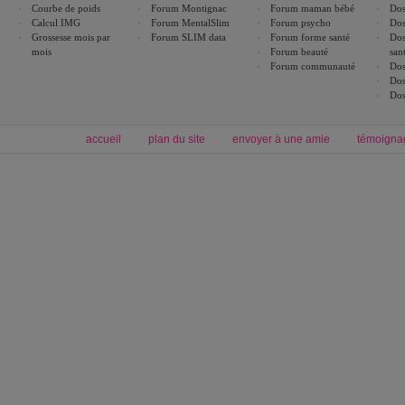
Courbe de poids
Forum Montignac
Forum maman bébé
Dos
Calcul IMG
Forum MentalSlim
Forum psycho
Dos
Grossesse mois par
Forum SLIM data
Forum forme santé
Dos
mois
Forum beauté
san
Forum communauté
Dos
Dos
Dos
accueil
plan du site
envoyer à une amie
témoigna
Forum minceur
Forum cuisine
Commencer un régime
boissons, vins et cocktails
Alimentation équilibrée et nutrition
astuces et bons plans
Minceur
Recette cuisine
exercices physiques
recette facile
produits minceur
Recette poulet
Tags
:
ventre plat
|
maigrir des fesses
|
abdominaux
|
régime américain
|
régime mayo
|
Découvrez aussi
:
exercices abdominaux
|
recette wok
|
ANXA Partenaires
:
Recette
de cuisine |
Recette cuisine
|