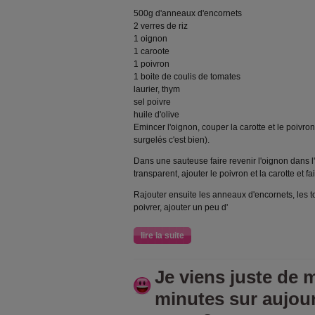
500g d'anneaux d'encornets
2 verres de riz
1 oignon
1 caroote
1 poivron
1 boite de coulis de tomates
laurier, thym
sel poivre
huile d'olive
Emincer l'oignon, couper la carotte et le poivr
surgelés c'est bien).
Dans une sauteuse faire revenir l'oignon dans l'h
transparent, ajouter le poivron et la carotte et fai
Rajouter ensuite les anneaux d'encornets, les tom
poivrer, ajouter un peu d'
lire la suite
Je viens juste de m
minutes sur aujou