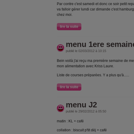
Par contre c'est samedi et donc ce soir petit rep
va falloir gérer lundi car dimande c'est hambu
chez moi.
lire la suite
menu 1ere semain
publié le 02/03/2012 à 10:15
Bein voilà j'ai reçu ma première semaine de men
mon alimentation avec Kriss Laure.
Liste de courses préparées. Y a plus qu'à......
lire la suite
menu J2
publié le 29/02/2012 à 05:50
matin : KL + café
collation : biscuit p'tit dèj + café