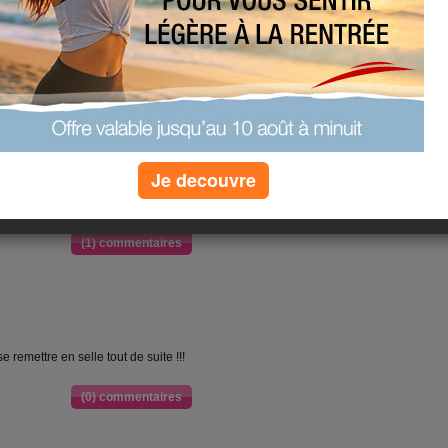
resse d'Hugo me dit qu'il a oublié
cide d'y aller qu'en début d'aprèm. Je
a mienne m'appelle pour me
 que je lui envoie des docs par mail.
Je decouvre
(1) commentaires
se remettre en selle tout de suite !!!
(0) commentaires