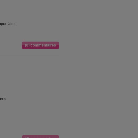
uper faim !
(0) commentaires
erts