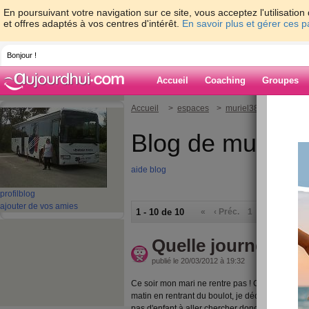
En poursuivant votre navigation sur ce site, vous acceptez l'utilisati
et offres adaptés à vos centres d'intérêt.
En savoir plus et gérer ces 
Bonjour !
Accueil
Coaching
Groupes
Accueil
>
espaces
>
muriel38110
Blog de muriel
aide blog
profil
blog
ajouter de vos amies
1 - 10 de 10
«
‹ Préc.
1
Suiv. ›
»
Quelle journée
publié le 20/03/2012 à 19:32
Ce soir mon mari ne rentre pas ! Ce midi les enf
matin en rentrant du boulot, je décide que co
pas d'enfant à aller chercher donc je retourne 