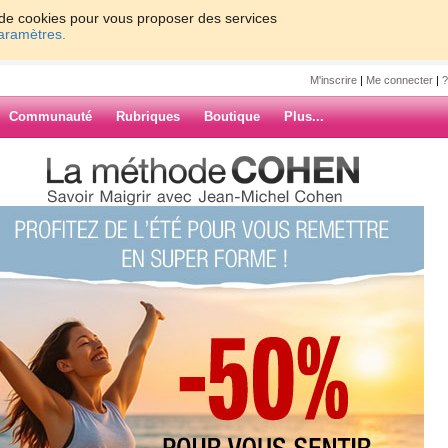
on de cookies pour vous proposer des services
paramètres.
M'inscrire
|
Me connecter
|
?
Communauté
Rubriques
Boutique
Plus...
38110
ants étaient à la cantine ! Donc ce
ARCHIVES
mme pas de mari, pas de ménage,
me coucher !