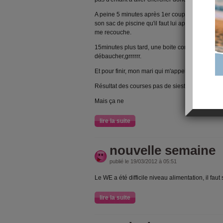
A peine 5 minutes après 1er coup de fil : la mait
son sac de piscine qu'il faut lui apporter. Je dé
me recouche.
15minutes plus tard, une boite concurrente à l
débaucher,grrrrrr.
Et pour finir, mon mari qui m'appelle aussi pour
Résultat des courses pas de sieste !
Mais ça ne
lire la suite
nouvelle semaine
publié le 19/03/2012 à 05:51
Le WE a été difficile niveau alimentation, il faut 
lire la suite