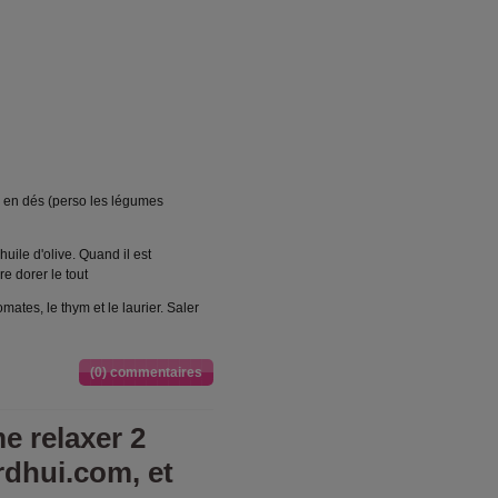
on en dés (perso les légumes
uile d'olive. Quand il est
re dorer le tout
ates, le thym et le laurier. Saler
(0) commentaires
e relaxer 2
rdhui.com, et