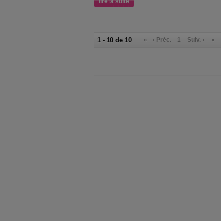
lire la suite
1 - 10 de 10
«
‹ Préc.
1
Suiv. ›
»