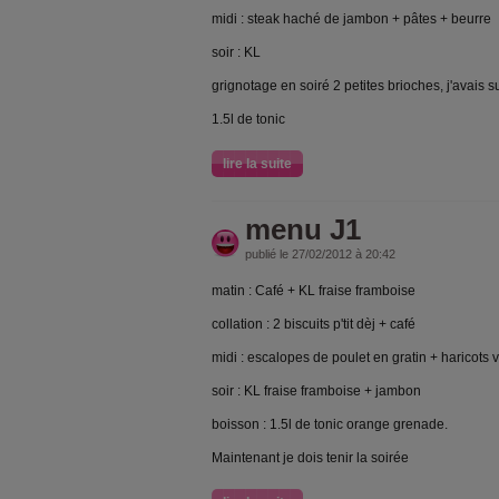
midi : steak haché de jambon + pâtes + beurre
soir : KL
grignotage en soiré 2 petites brioches, j'avais s
1.5l de tonic
lire la suite
menu J1
publié le 27/02/2012 à 20:42
matin : Café + KL fraise framboise
collation : 2 biscuits p'tit dèj + café
midi : escalopes de poulet en gratin + haricots v
soir : KL fraise framboise + jambon
boisson : 1.5l de tonic orange grenade.
Maintenant je dois tenir la soirée