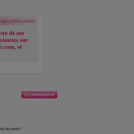
uste de me
minutes sur
i.com, et
(1) commentaires
ilo de perdu !