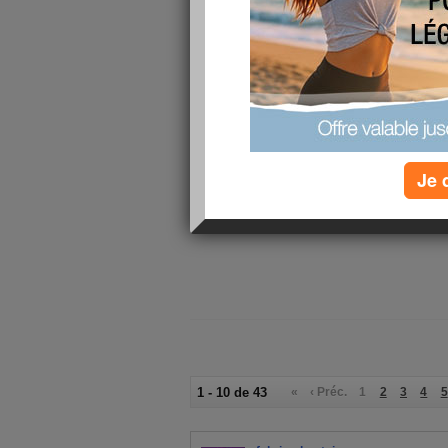
Je 
1 - 10 de 43
«
‹ Préc.
1
2
3
4
5