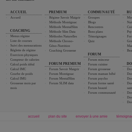
ACCUEIL
PREMIUM
COMMUNAUTÉ
RU
Accueil
Régime Savoir Maigrir
Groupes
Min
Méthode Montignac
Blogs
Nut
Méthode MentalSlim
Rencontres
Cui
COACHING
Méthode Slim Data
Bons plans
Psy
Menus régime
Méthodes Naturelles
Témoignages
For
Liste de courses
Méthode Chrono-
Quiz
Gro
Suivi des mensurations
Géno-Nutrition
Ma
Réglette de régime
Coaching Grossesse
Bea
FORUM
Exercices physiques
Compteur de calories
Forum minceur
FORUM PREMIUM
DO
Calcul poids idéal
Forum cuisine
Calcul IMC
Forum Savoir Maigrir
Forum grossesse
Dos
Courbe de poids
Forum Montignac
Forum maman bébé
Dos
Calcul IMG
Forum MentalSlim
Forum psycho
Dos
Grossesse mois par
Forum SLIM data
Forum forme santé
Dos
mois
Forum beauté
san
Forum communauté
Dos
Dos
Dos
accueil
plan du site
envoyer à une amie
témoigna
Forum minceur
Forum cuisine