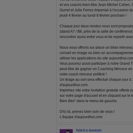
et vos coachs bien-être Jean-Michel Cohen, 
Gurret et Julie Ferrez-Imperiali à l'occasion d
jeudi 4 février au lundi 8 février prochain !
Chaque jour deux rendez-vous sont proposés 
(stand A7 / B8, près de la salle de conférenc
rencontrer aussi entre vous et de repartir av
Nous vous offrons sur place un bilan minceur, 
conseil en image ou bien un accompagnemen
utiliser les applications du site aujourdhui.com
Vous pourrez aussi participer à notre Grand T
peut-être de gagner un Coaching Minceur en l
votre coach minceur préféré !
Un tirage au sort sera effectué chaque jour à
d'aujourdhui.com.
Imprimez vite votre invitation gratuite offerte
sur votre page d'accueil et en cliquant sur le
Bien-être" dans le menu de gauche.
D'ici là, prenez bien soin de vous !
L'équipe d'aujourdhui.com
fabrice-boutain