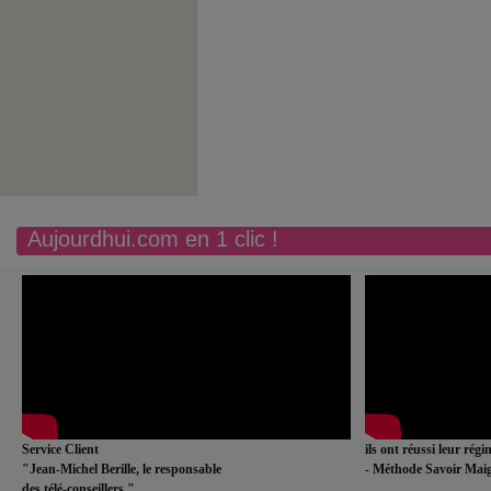
Aujourdhui.com en 1 clic !
Service Client
ils ont réussi leur rég
"Jean-Michel Berille, le responsable
- Méthode Savoir Maig
des télé-conseillers."