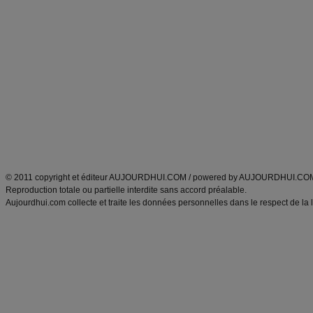
Commencer un régime
boissons, vins et cocktails
Alimentation équilibrée et nutrition
astuces et bons plans
Minceur
Recette cuisine
exercices physiques
recette facile
produits minceur
Recette poulet
Tags
:
ventre plat
|
maigrir des fesses
|
abdominaux
|
régime américain
|
régime mayo
|
Découvrez aussi
:
exercices abdominaux
|
recette wok
|
ANXA Partenaires
:
Recette
de cuisine |
Recette cuisine
|
© 2011 copyright et éditeur AUJOURDHUI.COM / powered by AUJOURDHUI.CO
Reproduction totale ou partielle interdite sans accord préalable.
Aujourdhui.com collecte et traite les données personnelles dans le respect de la 