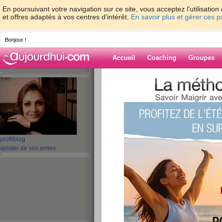
En poursuivant votre navigation sur ce site, vous acceptez l'utilisati
et offres adaptés à vos centres d'intérêt.
En savoir plus et gérer ces 
Bonjour !
Accueil
Coaching
Groupes
Accueil
>
espaces
>
momohentai
> Bon a
Blog de momohe
aide blog
Bon anniversaire
profil
blog
ajouter de vos amies
publié le 17/10/2008 à 10:01
Que ce jour soit a toi ma crapule!!!!!!
Un joyeux anniv
mon die
u 