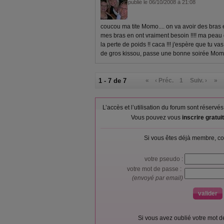
publié le 06/10/2008 à 21:08
coucou ma tite Momo.... on va avoir des bras e
mes bras en ont vraiment besoin !!!! ma peau 
la perte de poids !! caca !!! j'espère que tu va
de gros kissou, passe une bonne soirée Momo
1 - 7 de 7
«
‹ Préc.
1
Suiv. ›
»
L’accès et l’utilisation du forum sont réser
Vous pouvez vous
inscrire gratu
Si vous êtes déjà membre, co
votre pseudo :
votre mot de passe :
(envoyé par email)
Si vous avez oublié votre mot 