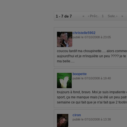
1 - 7 de 7
«
‹ Préc.
1
Suiv. ›
»
christelle5902
publié le 07/10/2008 à 23:05
coucou tardif ma choupinette..... alors commen
aujourd'hui et je m'inquiète un peu ???? je te
ma belle.....
boopette
publié le 07/10/2008 à 19:40
toujours à fond, bravo. Moi je suis impatient
sport, ça me manque mais j'ai été un peu pat
semaine ce qui fait que je n'ai fait que 2 footi
ciron
publié le 07/10/2008 à 13:38