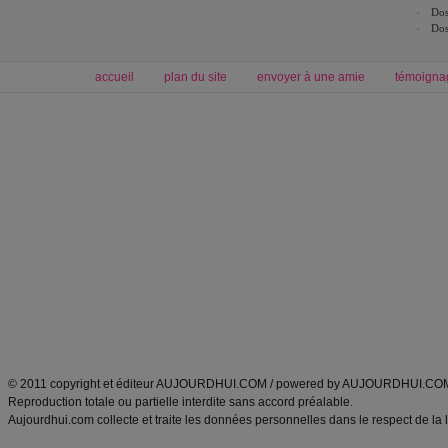
Dos
Dos
accueil
plan du site
envoyer à une amie
témoigna
Forum minceur
Forum cuisine
Commencer un régime
boissons, vins et cocktails
Alimentation équilibrée et nutrition
astuces et bons plans
Minceur
Recette cuisine
exercices physiques
recette facile
produits minceur
Recette poulet
Tags
:
ventre plat
|
maigrir des fesses
|
abdominaux
|
régime américain
|
régime mayo
|
Découvrez aussi
:
exercices abdominaux
|
recette wok
|
ANXA Partenaires
:
Recette
de cuisine |
Recette cuisine
|
© 2011 copyright et éditeur AUJOURDHUI.COM / powered by AUJOURDHUI.CO
Reproduction totale ou partielle interdite sans accord préalable.
Aujourdhui.com collecte et traite les données personnelles dans le respect de la 