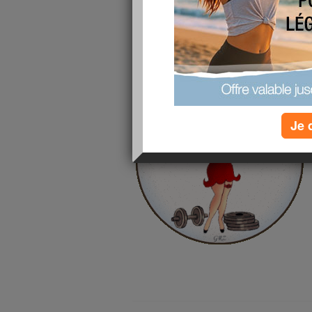
oui ce serait dommage de ne pas continuer co
vous rassure j'en fais beaucoup moins!!!
Voila j'espere que vous avez tous passé une bo
passe vous voir dans la soirée bisous
Je 