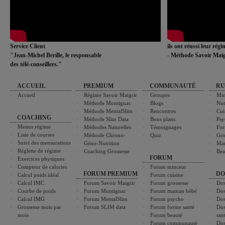
Service Client
ils ont réussi leur rég
"Jean-Michel Berille, le responsable
- Méthode Savoir Maig
des télé-conseillers."
ACCUEIL
PREMIUM
COMMUNAUTÉ
RU
Accueil
Régime Savoir Maigrir
Groupes
Min
Méthode Montignac
Blogs
Nut
Méthode MentalSlim
Rencontres
Cui
COACHING
Méthode Slim Data
Bons plans
Psy
Menus régime
Méthodes Naturelles
Témoignages
For
Liste de courses
Méthode Chrono-
Quiz
Gro
Suivi des mensurations
Géno-Nutrition
Ma
Réglette de régime
Coaching Grossesse
Bea
FORUM
Exercices physiques
Compteur de calories
Forum minceur
FORUM PREMIUM
DO
Calcul poids idéal
Forum cuisine
Calcul IMC
Forum Savoir Maigrir
Forum grossesse
Dos
Courbe de poids
Forum Montignac
Forum maman bébé
Dos
Calcul IMG
Forum MentalSlim
Forum psycho
Dos
Grossesse mois par
Forum SLIM data
Forum forme santé
Dos
mois
Forum beauté
san
Forum communauté
Dos