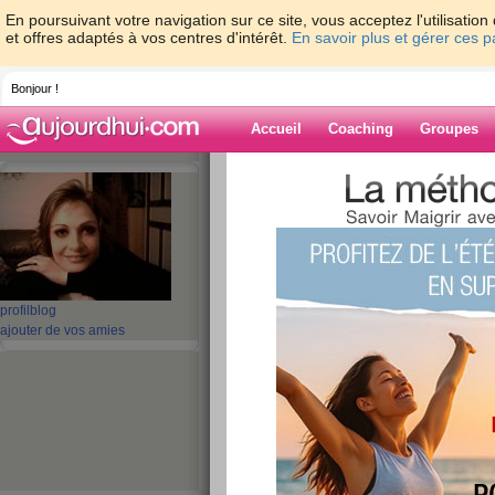
En poursuivant votre navigation sur ce site, vous acceptez l'utilisati
et offres adaptés à vos centres d'intérêt.
En savoir plus et gérer ces 
Bonjour !
Accueil
Coaching
Groupes
Accueil
>
espaces
>
momohentai
> 1 er j
Blog de momohe
aide blog
1 er jour bras galb
profil
blog
ajouter de vos amies
publié le 06/10/2008 à 20:24
bonjour a tous!!!!
Bien pour aujourd'hui j'ai fait 45 min pour galber
30 mouvements a chaques fois!! de plus j'ai con