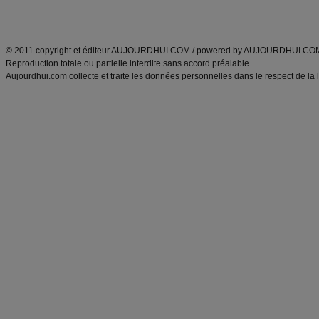
Découvrez aussi
:
exercices abdominaux
|
recette wok
|
ANXA Partenaires
:
Recette
de cuisine |
Recette cuisine
|
© 2011 copyright et éditeur AUJOURDHUI.COM / powered by AUJOURDHUI.CO
Reproduction totale ou partielle interdite sans accord préalable.
Aujourdhui.com collecte et traite les données personnelles dans le respect de la 