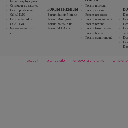
FORUM
Exercices physiques
Compteur de calories
Forum minceur
FORUM PREMIUM
DO
Calcul poids idéal
Forum cuisine
Calcul IMC
Forum Savoir Maigrir
Forum grossesse
Dos
Courbe de poids
Forum Montignac
Forum maman bébé
Dos
Calcul IMG
Forum MentalSlim
Forum psycho
Dos
Grossesse mois par
Forum SLIM data
Forum forme santé
Dos
mois
Forum beauté
san
Forum communauté
Dos
Dos
Dos
accueil
plan du site
envoyer à une amie
témoigna
Forum minceur
Forum cuisine
Commencer un régime
boissons, vins et cocktails
Alimentation équilibrée et nutrition
astuces et bons plans
Minceur
Recette cuisine
exercices physiques
recette facile
produits minceur
Recette poulet
Tags
:
ventre plat
|
maigrir des fesses
|
abdominaux
|
régime américain
|
régime mayo
|