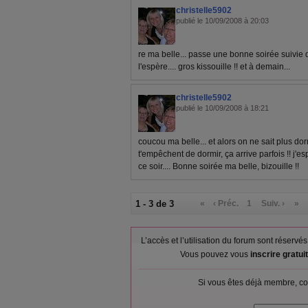
christelle5902
publié le 10/09/2008 à 20:03
re ma belle... passe une bonne soirée suivie d
l'espère.... gros kissouille !! et à demain...
christelle5902
publié le 10/09/2008 à 18:21
coucou ma belle... et alors on ne sait plus dor
t'empêchent de dormir, ça arrive parfois !! j'
ce soir.... Bonne soirée ma belle, bizouille !!
1 - 3 de 3
«
‹ Préc.
1
Suiv. ›
»
L’accès et l’utilisation du forum sont réser
Vous pouvez vous
inscrire gratu
Si vous êtes déjà membre, co