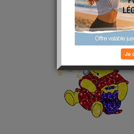
que mon corps et mon esprit ce co
c'est pas assez tout ca!!!! Allez cet
croisons les doigts!!!!!
de ce coup j'en profite pour faire 
d'energie ca hi hi hi!!!!!
allez dormez bien mes louloutes a t
Je 