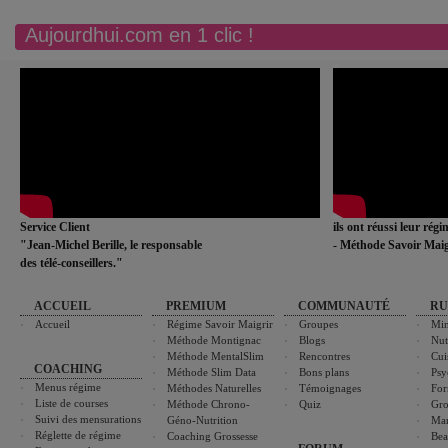
Aujourdhui.com en 1 clic !
Service Client
ils ont réussi leur rég
"Jean-Michel Berille, le responsable
- Méthode Savoir Maig
des télé-conseillers."
ACCUEIL
PREMIUM
COMMUNAUTÉ
RU
Accueil
Régime Savoir Maigrir
Groupes
Min
Méthode Montignac
Blogs
Nut
Méthode MentalSlim
Rencontres
Cui
COACHING
Méthode Slim Data
Bons plans
Psy
Menus régime
Méthodes Naturelles
Témoignages
For
Liste de courses
Méthode Chrono-
Quiz
Gro
Suivi des mensurations
Géno-Nutrition
Ma
Réglette de régime
Coaching Grossesse
Bea