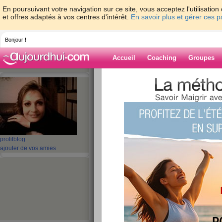
En poursuivant votre navigation sur ce site, vous acceptez l'utilisati
et offres adaptés à vos centres d'intérêt.
En savoir plus et gérer ces 
Bonjour !
Accueil
Coaching
Groupes
Accueil
>
espaces
>
momohentai
> on ref
Blog de momohe
aide blog
on refait la meme
profil
blog
ajouter de vos amies
publié le 10/09/2008 à 04:59
Bonjour tout le monde!!!!!
Encore une fois c'est a la fraiche que
meme pas encore 5 h je suis debout
passe t-il???? Merde moi qui adore 