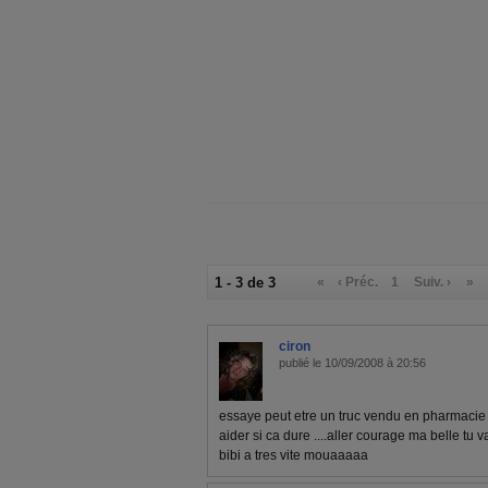
1 - 3 de 3
«
‹ Préc.
1
Suiv. ›
»
ciron
publié le 10/09/2008 à 20:56
essaye peut etre un truc vendu en pharmacie
aider si ca dure ....aller courage ma belle tu va
bibi a tres vite mouaaaaa