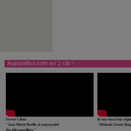
Aujourdhui.com en 1 clic !
Service Client
ils ont réussi leur rég
"Jean-Michel Berille, le responsable
- Méthode Savoir Maig
des télé-conseillers."