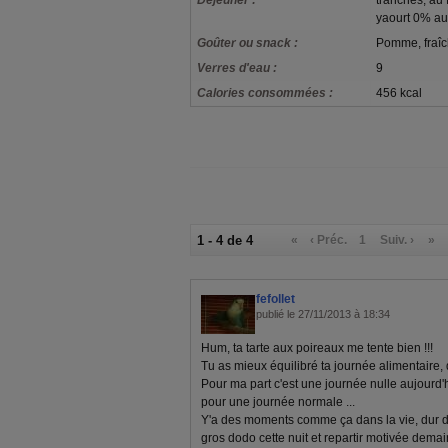
Déjeuner :
tranches, au 
yaourt 0% aux
Goûter ou snack :
Pomme, fraîc
Verres d'eau :
9
Calories consommées :
456 kcal
1 - 4 de 4
«
‹ Préc.
1
Suiv. ›
»
fefollet
publié le 27/11/2013 à 18:34
Hum, ta tarte aux poireaux me tente bien !!!
Tu as mieux équilibré ta journée alimentaire,
Pour ma part c'est une journée nulle aujourd
pour une journée normale ...
Y'a des moments comme ça dans la vie, dur de 
gros dodo cette nuit et repartir motivée demain