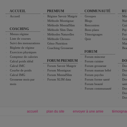
ACCUEIL
PREMIUM
COMMUNAUTÉ
RU
Accueil
Régime Savoir Maigrir
Groupes
Min
Méthode Montignac
Blogs
Nut
Méthode MentalSlim
Rencontres
Cui
COACHING
Méthode Slim Data
Bons plans
Psy
Menus régime
Méthodes Naturelles
Témoignages
For
Liste de courses
Méthode Chrono-
Quiz
Gro
Suivi des mensurations
Géno-Nutrition
Ma
Réglette de régime
Coaching Grossesse
Bea
FORUM
Exercices physiques
Compteur de calories
Forum minceur
FORUM PREMIUM
DO
Calcul poids idéal
Forum cuisine
Calcul IMC
Forum Savoir Maigrir
Forum grossesse
Dos
Courbe de poids
Forum Montignac
Forum maman bébé
Dos
Calcul IMG
Forum MentalSlim
Forum psycho
Dos
Grossesse mois par
Forum SLIM data
Forum forme santé
Dos
mois
Forum beauté
san
Forum communauté
Dos
Dos
Dos
accueil
plan du site
envoyer à une amie
témoigna
Forum minceur
Forum cuisine