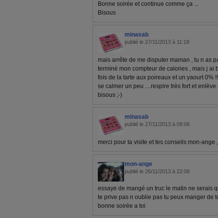
Bonne soirée et continue comme ça ...
Bisous
minasab
publié le 27/11/2013 à 11:18
mais arrête de me disputer maman , tu n as pas
terminé mon compteur de calories , mais j ai
fois de la tarte aux poireaux et un yaourt 0% !!
se calmer un peu ....respire très fort et enlèv
bisous ;-)
minasab
publié le 27/11/2013 à 09:06
merci pour ta visite et tes conseils mon-ange 
mon-ange
publié le 26/11/2013 à 22:06
essaye de mangé un truc le matin ne serais qu
te prive pas n oublie pas tu peux manger de 
bonne soirée a toi