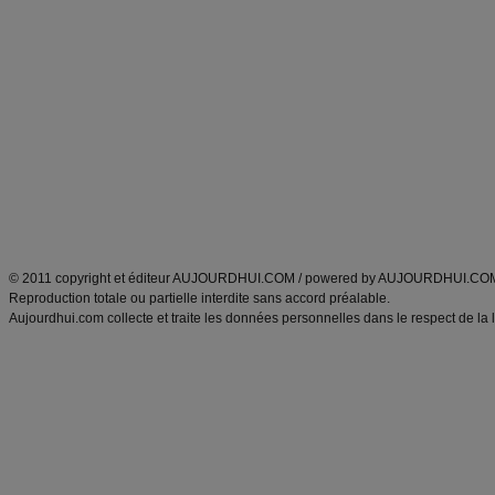
Commencer un régime
boissons, vins et cocktails
Alimentation équilibrée et nutrition
astuces et bons plans
Minceur
Recette cuisine
exercices physiques
recette facile
produits minceur
Recette poulet
Tags
:
ventre plat
|
maigrir des fesses
|
abdominaux
|
régime américain
|
régime mayo
|
Découvrez aussi
:
exercices abdominaux
|
recette wok
|
ANXA Partenaires
:
Recette
de cuisine |
Recette cuisine
|
© 2011 copyright et éditeur AUJOURDHUI.COM / powered by AUJOURDHUI.CO
Reproduction totale ou partielle interdite sans accord préalable.
Aujourdhui.com collecte et traite les données personnelles dans le respect de la 