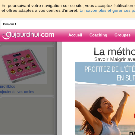
En poursuivant votre navigation sur ce site, vous acceptez l'utilisati
et offres adaptés à vos centres d'intérêt.
En savoir plus et gérer ces 
Bonjour !
Accueil
Coaching
Groupes
Accueil
>
espaces
>
minasab
> mardi 26
Blog de minasa
aide blog
mardi 26 novembr
profil
blog
ajouter de vos amies
publié le 26/11/2013 à 20:50
kikou les copines , (pour celles qui seront là) ,
tout à fait ordinaire , égale à tous les autres jo
Ce matin , je n ai toujours pas pris autre chose
temps(demain peut-être : c est mercredi) , le mid
repas (pas en galopant pour faire la vaisselle) 