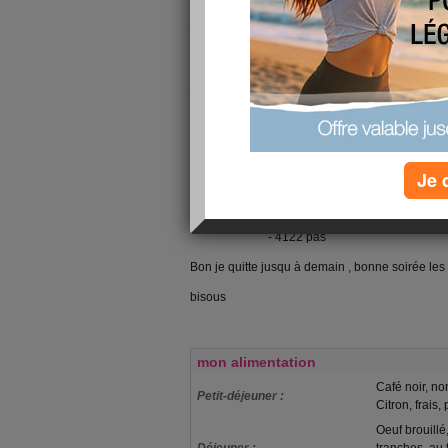
pied à cause du temps , mais bon,vu les voyages 
journée pour l école j ai quand même marché ..
envie de grignotter donc j ai bu une bonne infusio
gouter avec mes ptits bouts ......
je suis grimpée sur mon vélo pour 5,6km en 20
part de ma tarte aux poireaux light (et je me suis f
petit peu ):elle était trop bonne !! et là j ai une
moi ....maintenant je vais aller regarder un petit
(ça fait enfant mais moi j aime bien quand on re
Je 
avec les enfants)
calories brulées : -vélo : 375 kcal
- 4122 pas
Bon je quitte jusqu à demain , bonne soirée le
bisous
mon alimentation
Café noir, no
Petit-déjeuner :
Citron, frais,
Oeuf brouillé,