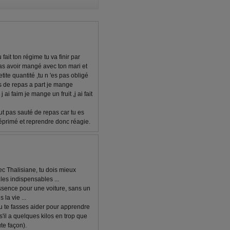
 fait ton régime tu va finir par
as avoir mangé avec ton mari et
ite quantité ,tu n 'es pas obligé
s de repas a part je mange
i faim je mange un fruit ,j ai fait
tout pas sauté de repas car tu es
déprimé et reprendre donc réagie.
c Thalisiane, tu dois mieux
les indispensables ...
essence pour une voiture, sans un
la vie ...
 tu te fasses aider pour apprendre
il a quelques kilos en trop que
te façon).