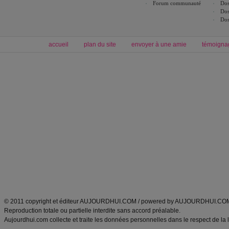
Forum communauté
Dos
Dos
Dos
accueil
plan du site
envoyer à une amie
témoigna
Forum minceur
Forum cuisine
Commencer un régime
boissons, vins et cocktails
Alimentation équilibrée et nutrition
astuces et bons plans
Minceur
Recette cuisine
exercices physiques
recette facile
produits minceur
Recette poulet
Tags
:
ventre plat
|
maigrir des fesses
|
abdominaux
|
régime américain
|
régime mayo
|
Découvrez aussi
:
exercices abdominaux
|
recette wok
|
ANXA Partenaires
:
Recette
de cuisine |
Recette cuisine
|
© 2011 copyright et éditeur AUJOURDHUI.COM / powered by AUJOURDHUI.CO
Reproduction totale ou partielle interdite sans accord préalable.
Aujourdhui.com collecte et traite les données personnelles dans le respect de la 