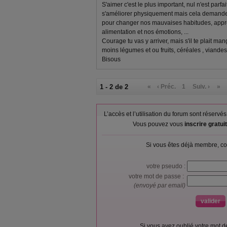
S'aimer c'est le plus important, nul n'est parfai
s'améliorer physiquement mais cela demande 
pour changer nos mauvaises habitudes, appr
alimentation et nos émotions, ...
Courage tu vas y arriver, mais s'il te plait ma
moins légumes et ou fruits, céréales , viande
Bisous
1 - 2 de 2
«
‹ Préc.
1
Suiv. ›
»
L’accès et l’utilisation du forum sont réser
Vous pouvez vous
inscrire gratu
Si vous êtes déjà membre, co
votre pseudo :
votre mot de passe :
(envoyé par email)
Si vous avez oublié votre mot 