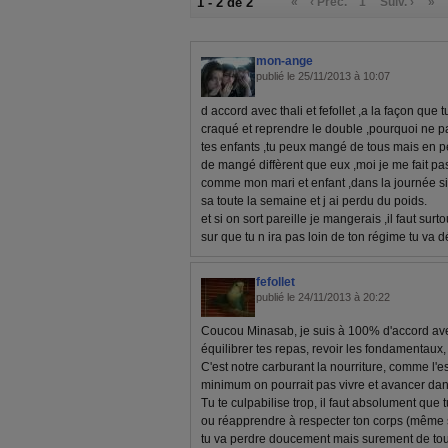
1 - 2 de 2
«
‹ Préc.
1
Suiv. ›
»
mon-ange
publié le 25/11/2013 à 10:07
d accord avec thali et fefollet ,a la façon que tu
craqué et reprendre le double ,pourquoi ne p
tes enfants ,tu peux mangé de tous mais en pet
de mangé diffèrent que eux ,moi je me fait pa
comme mon mari et enfant ,dans la journée si j a
sa toute la semaine et j ai perdu du poids.
et si on sort pareille je mangerais ,il faut sur
sur que tu n ira pas loin de ton régime tu va 
fefollet
publié le 24/11/2013 à 20:22
Coucou Minasab, je suis à 100% d'accord ave
équilibrer tes repas, revoir les fondamentaux, 
C'est notre carburant la nourriture, comme l'
minimum on pourrait pas vivre et avancer dans 
Tu te culpabilise trop, il faut absolument que
ou réapprendre à respecter ton corps (même s'
tu va perdre doucement mais surement de tou