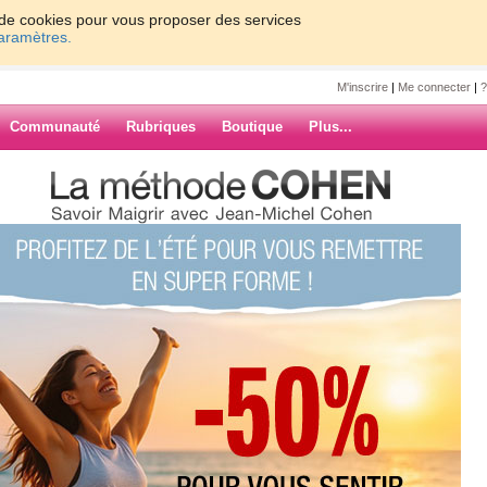
on de cookies pour vous proposer des services
paramètres.
M'inscrire
|
Me connecter
|
?
Communauté
Rubriques
Boutique
Plus...
t attendu : samedi ( celui de la
b
u : samedi (
eu ma journée d hier .
ARCHIVES
 en moins pour 5 jours , j étais trop