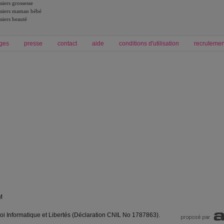
siers grossesse
siers maman bébé
siers beauté
ges
presse
contact
aide
conditions d'utilisation
recrutemen
Forum grossesse et bébé
Forum psychologie
envie de bébé et de devenir maman
développement personnel et spiritua
accouchement et naissance de bébé
couple et sexualité
Grossesse et femme enceinte
Psychologie
symptome grossesse
intelligence et test de qi
calendrier de grossesse
test qi
régime protéiné
|
maigrir du ventre
|
M
loi Informatique et Libertés (Déclaration CNIL No 1787863).