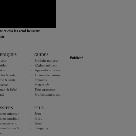
ime et cela les rend heureux
rir
BRIQUES
GUIDES
Publicité
ceur
Produits minceur
rition
Régime minceur
sine
Appareils minceur
cho & tests
Thèmes de cuisine
me & santé
Prénoms
ssesse
Maternités
man & bébé
Tests grossesse
uté
Professionnels psy
SSIERS
PLUS
siers minceur
Jeux
siers nutrition
Infos
siers psycho
Astro
siers forme &
Shopping
té