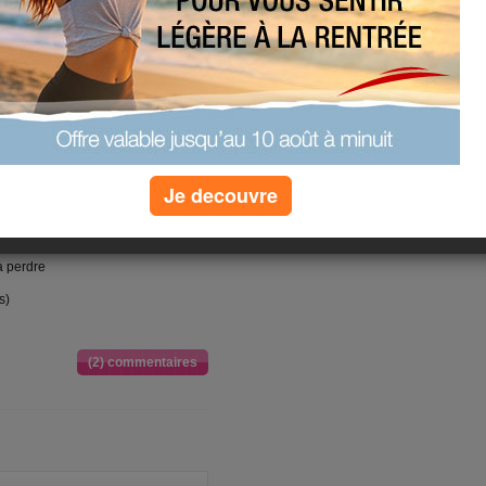
oit aussi importante ... mais bon
 je me suis servie detoute la
uis donnée à fond !! le midi , je n
je pense que c est à cause de la
 du me remplir l'estomac!!
i et mes enfants adorent trainés
tait évidement ils ont voulu mangé
c et en plus j avais une faim de loup
Je decouvre
dé manger et mon mari est allée en
rs là c était la cata totale , j ai
la !!!! je culpabilise maintenant et
 à perdre
s)
(2) commentaires