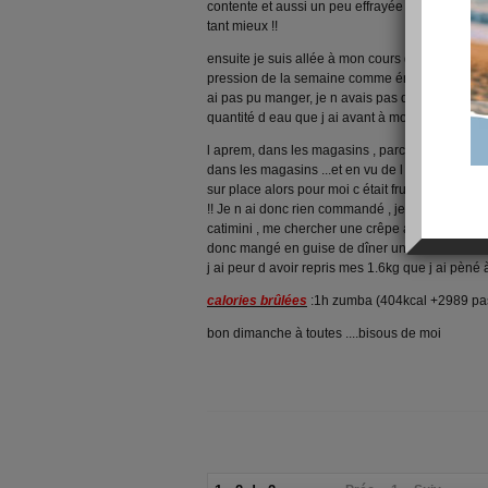
contente et aussi un peu effrayée que la perte s
tant mieux !!
ensuite je suis allée à mon cours de zumba et là
pression de la semaine comme énergie et je me s
ai pas pu manger, je n avais pas du tout faim , 
quantité d eau que j ai avant à mon cours , ça a
l aprem, dans les magasins , parce que mon mar
dans les magasins ...et en vu de l heure qu il é
sur place alors pour moi c était frustration à blo
!! Je n ai donc rien commandé , je les ai regar
catimini , me chercher une crêpe au nutella .... alo
donc mangé en guise de dîner une crêpe au nutel
j ai peur d avoir repris mes 1.6kg que j ai pèné
calories brûlées
:1h zumba (404kcal +2989 pa
bon dimanche à toutes ....bisous de moi