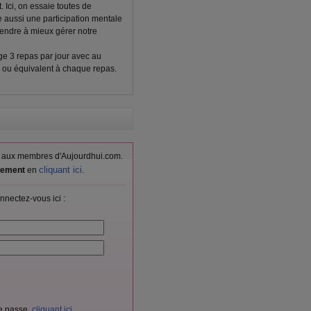
t. Ici, on essaie toutes de
aussi une participation mentale
endre à mieux gérer notre
nge 3 repas par jour avec au
s ou équivalent à chaque repas.
vés aux membres d'Aujourdhui.com.
cliquant ici
itement
en
.
nnectez-vous ici :
de passe,
cliquant ici
.