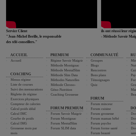
Service Client
ils ont réussi leur rég
"Jean-Michel Berille, le responsable
- Méthode Savoir Maig
des télé-conseillers."
ACCUEIL
PREMIUM
COMMUNAUTÉ
RU
Accueil
Régime Savoir Maigrir
Groupes
Min
Méthode Montignac
Blogs
Nut
Méthode MentalSlim
Rencontres
Cui
COACHING
Méthode Slim Data
Bons plans
Psy
Menus régime
Méthodes Naturelles
Témoignages
For
Liste de courses
Méthode Chrono-
Quiz
Gro
Suivi des mensurations
Géno-Nutrition
Ma
Réglette de régime
Coaching Grossesse
Bea
FORUM
Exercices physiques
Compteur de calories
Forum minceur
FORUM PREMIUM
DO
Calcul poids idéal
Forum cuisine
Calcul IMC
Forum Savoir Maigrir
Forum grossesse
Dos
Courbe de poids
Forum Montignac
Forum maman bébé
Dos
Calcul IMG
Forum MentalSlim
Forum psycho
Dos
Grossesse mois par
Forum SLIM data
Forum forme santé
Dos
mois
Forum beauté
san