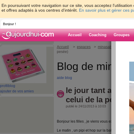
En poursuivant votre navigation sur ce site, vous acceptez l'utilisati
et offres adaptés à vos centres d'intérêt.
En savoir plus et gérer ces 
Bonjour !
Accueil
Coaching
Groupes
Accueil
>
espaces
>
minasab
> le jour tan
pesée)
Blog de minasa
aide blog
profil
blog
le jour tant attend
ajouter de vos amies
celui de la pesée)
publié le 24/11/2013 à 10:03
Bonjour les filles , je viens vous expliquer un p
Le matin , un pipi et hop sur la balance et :1,6kg