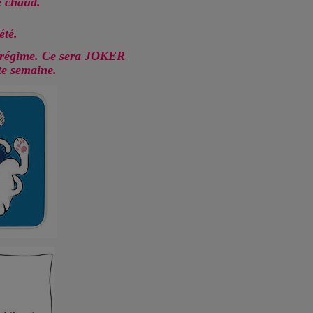
e chaud.
été.
 régime. Ce sera JOKER
te semaine.