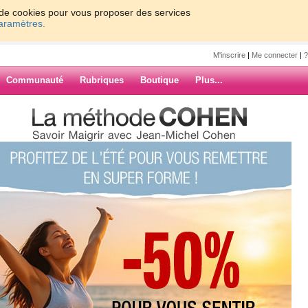
on de cookies pour vous proposer des services
paramètres.
M'inscrire
|
Me connecter
|
?
Communauté
Rubriques
Boutique
Plus...
 10jours.....
e67
..
la journée.
ARCHIVES