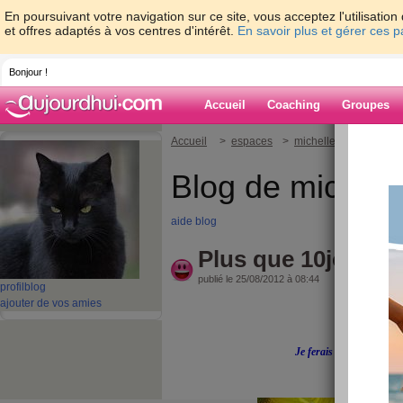
En poursuivant votre navigation sur ce site, vous acceptez l'utilisati
et offres adaptés à vos centres d'intérêt.
En savoir plus et gérer ces 
Bonjour !
Accueil
Coaching
Groupes
Accueil
>
espaces
>
michelle67
> Plus que
Blog de michell
aide blog
Plus que 10jours...
publié le 25/08/2012 à 08:44
profil
blog
ajouter de vos amies
COUCOU !
Je ferais mon blog dans 
BISOUS