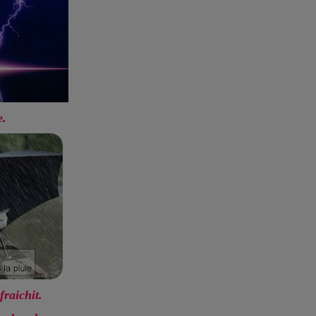
e.
fraichit.