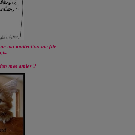
 que ma motivation me file
gts.
bien mes amies ?