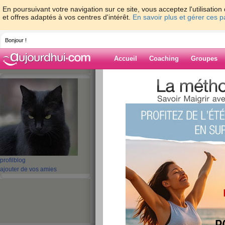
En poursuivant votre navigation sur ce site, vous acceptez l'utilisati
et offres adaptés à vos centres d'intérêt.
En savoir plus et gérer ces 
Bonjour !
Accueil
Coaching
Groupes
Accueil
>
espaces
>
michelle67
> Plus que
Blog de michell
aide blog
Plus que 10jours...
publié le 25/08/2012 à 08:44
profil
blog
ajouter de vos amies
COUCOU !
Je ferais mon blog dans 
BISOUS