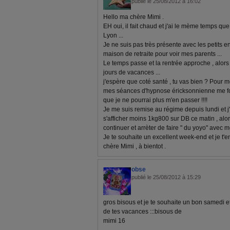
publié le 25/08/2012 à 16:02
Hello ma chère Mimi .
EH oui, il fait chaud et j'ai le mème temps que
Lyon ...
Je ne suis pas très présente avec les petits enf
maison de retraite pour voir mes parents ...
Le temps passe et la rentrée approche , alors 
jours de vacances ...
j'espère que coté santé , tu vas bien ? Pour mo
mes séances d'hypnose éricksonnienne me font
que je ne pourrai plus m'en passer !!!!
Je me suis remise au régime depuis lundi et j'
s'afficher moins 1kg800 sur DB ce matin , al
continuer et arrèter de faire " du yoyo" avec m
Je te souhaite un excellent week-end et je t'
chère Mimi , à bientot .
obse
publié le 25/08/2012 à 15:29
gros bisous et je te souhaite un bon samedi et 
de tes vacances :::bisous de
mimi 16