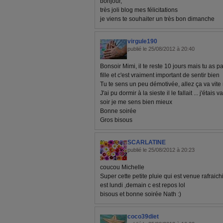
bonjour,
très joli blog mes félicitations
je viens te souhaiter un très bon dimanche
virgule190
publié le 25/08/2012 à 20:40
Bonsoir Mimi, il te reste 10 jours mais tu as 
fille et c'est vraiment important de sentir bien
Tu te sens un peu démotivée, allez ça va vite 
J'ai pu dormir à la sieste il le fallait ... j'étais
soir je me sens bien mieux
Bonne soirée
Gros bisous
SCARLATINE
publié le 25/08/2012 à 20:23
coucou Michelle
Super cette petite pluie qui est venue rafraic
est lundi ,demain c est repos lol
bisous et bonne soirée Nath :)
coco39diet