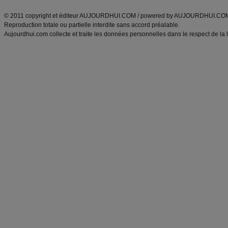
ANXA Partenaires
:
Recette
de cuisine |
Recette cuisine
|
© 2011 copyright et éditeur AUJOURDHUI.COM / powered by AUJOURDHUI.CO
Reproduction totale ou partielle interdite sans accord préalable.
Aujourdhui.com collecte et traite les données personnelles dans le respect de la 