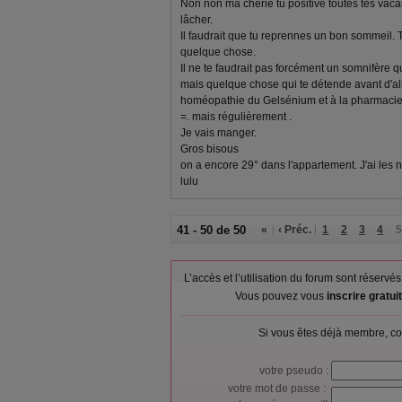
Non non ma chérie tu positivé toutes tes vac
lâcher.
Il faudrait que tu reprennes un bon sommeil
quelque chose.
Il ne te faudrait pas forcément un somnifère q
mais quelque chose qui te détende avant d'all
homéopathie du Gelsénium et à la pharmacie 
=. mais régulièrement .
Je vais manger.
Gros bisous
on a encore 29° dans l'appartement. J'ai les n
lulu
41 - 50 de 50
«
‹ Préc.
1
2
3
4
5
L’accès et l’utilisation du forum sont réser
Vous pouvez vous
inscrire gratu
Si vous êtes déjà membre, co
votre pseudo :
votre mot de passe :