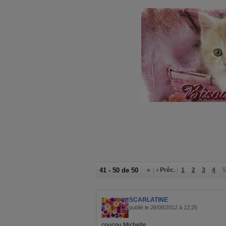
41 - 50 de 50
«
‹ Préc.
1
2
3
4
5
SCARLATINE
publié le 26/08/2012 à 12:25
coucou Michelle,