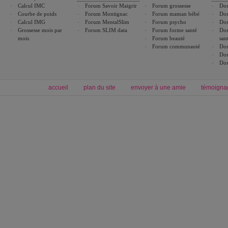
Calcul IMC
Forum Savoir Maigrir
Forum grossesse
Dos
Courbe de poids
Forum Montignac
Forum maman bébé
Dos
Calcul IMG
Forum MentalSlim
Forum psycho
Dos
Grossesse mois par
Forum SLIM data
Forum forme santé
Dos
mois
Forum beauté
san
Forum communauté
Dos
Dos
Dos
accueil
plan du site
envoyer à une amie
témoigna
Forum minceur
Forum cuisine
Commencer un régime
boissons, vins et cocktails
Alimentation équilibrée et nutrition
astuces et bons plans
Minceur
Recette cuisine
exercices physiques
recette facile
produits minceur
Recette poulet
Tags
:
ventre plat
|
maigrir des fesses
|
abdominaux
|
régime américain
|
régime mayo
|
Découvrez aussi
:
exercices abdominaux
|
recette wok
|