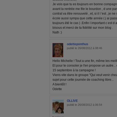
Je vois que tu es toujours en bonne compagn
avant la rentrée me file le bourdon , d une pa
contrat va être renouvelé , et, si il l 'est , je 
école aussi sympa que cette année ( j ai pas
toujours été le cas ) .Enfin l important c est d 
bisous et merci de ta fidélité sur mon blog .
Nath :)
odetteponthus
publié le 26/08/2012 à 08:46
Hello Michelle ! Tout a une fin, même les mei
Et pour te consoler je t'en propose un autre..
15 septembre à la campagne !
Viens vite dans le groupe "Qui veut venir che
sujet pour cette journée de coaching libre...
A bientôt !
Odette
OLLIVE
publié le 26/08/2012 à 06:54