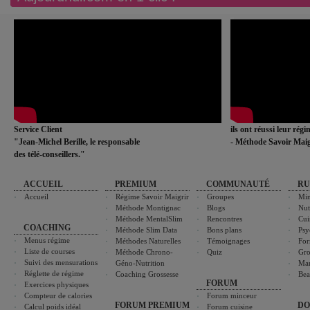
Service Client
ils ont réussi leur rég
"Jean-Michel Berille, le responsable
- Méthode Savoir Maig
des télé-conseillers."
ACCUEIL
PREMIUM
COMMUNAUTÉ
RU
Accueil
Régime Savoir Maigrir
Groupes
Min
Méthode Montignac
Blogs
Nut
Méthode MentalSlim
Rencontres
Cui
COACHING
Méthode Slim Data
Bons plans
Psy
Menus régime
Méthodes Naturelles
Témoignages
For
Liste de courses
Méthode Chrono-
Quiz
Gro
Suivi des mensurations
Géno-Nutrition
Ma
Réglette de régime
Coaching Grossesse
Bea
FORUM
Exercices physiques
Compteur de calories
Forum minceur
FORUM PREMIUM
DO
Calcul poids idéal
Forum cuisine