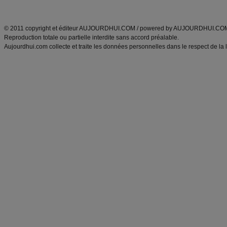
ANXA Partenaires
:
Recette
de cuisine |
Recette cuisine
|
© 2011 copyright et éditeur AUJOURDHUI.COM / powered by AUJOURDHUI.CO
Reproduction totale ou partielle interdite sans accord préalable.
Aujourdhui.com collecte et traite les données personnelles dans le respect de la 