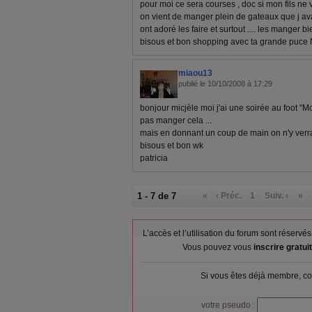
pour moi ce sera courses , doc si mon fils ne 
on vient de manger plein de gateaux que j avais
ont adoré les faire et surtout .... les manger bie
bisous et bon shopping avec ta grande puce N
miaou13
publié le 10/10/2008 à 17:29
bonjour micjèle moi j'ai une soirée au foot "Mo
pas manger cela ...
mais en donnant un coup de main on n'y verra q
bisous et bon wk
patricia
1 - 7 de 7
«
‹ Préc.
1
Suiv. ›
»
L’accès et l’utilisation du forum sont réser
Vous pouvez vous
inscrire gratu
Si vous êtes déjà membre, co
votre pseudo :