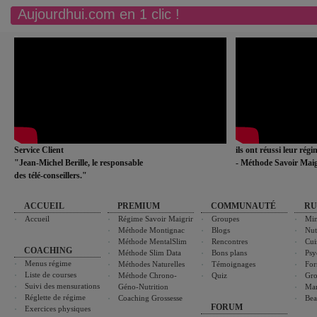
Aujourdhui.com en 1 clic !
Service Client
ils ont réussi leur rég
"Jean-Michel Berille, le responsable
- Méthode Savoir Maig
des télé-conseillers."
ACCUEIL
PREMIUM
COMMUNAUTÉ
RU
Accueil
Régime Savoir Maigrir
Groupes
Min
Méthode Montignac
Blogs
Nut
Méthode MentalSlim
Rencontres
Cui
COACHING
Méthode Slim Data
Bons plans
Psy
Menus régime
Méthodes Naturelles
Témoignages
For
Liste de courses
Méthode Chrono-
Quiz
Gro
Suivi des mensurations
Géno-Nutrition
Ma
Réglette de régime
Coaching Grossesse
Bea
FORUM
Exercices physiques