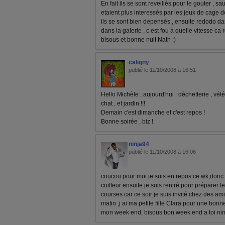
En fait ils se sont reveillés pour le gouter , sau
etaient plus interessés par les jeux de cage de
ils se sont bien depensés , ensuite redodo dan
dans la galerie , c est fou à quelle vitesse ca
bisous et bonne nuit Nath :)
caligny
publié le 11/10/2008 à 16:51
Hello Michèle , aujourd'hui : déchetterie , vé
chat , et jardin !!!
Demain c'est dimanche et c'est repos !
Bonne soirée , biz !
ninja94
publié le 11/10/2008 à 16:06
coucou pour moi je suis en repos ce wk,donc 
coiffeur ensuite je suis rentré pour préparer le
courses car ce soir je suis invité chez des a
matin ,j ai ma petite fille Clara pour une bonne
mon week end, bisous bon week end a toi nin