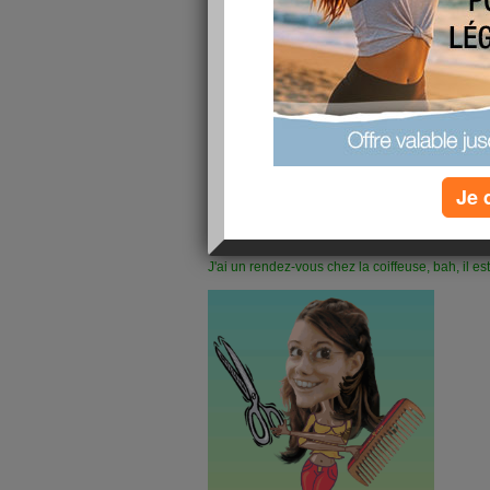
cacahuètes ( remmm !)
Puis demain je vais chouchouter ma deuxième fil
vécu des épreuves bien difficiles cette semaine
Je 
shopping parce que c'est bien connu, ça remonte
disponible pour les autres et là c'est elle qui a 
J'ai un rendez-vous chez la coiffeuse, bah, il es