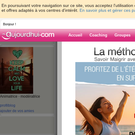
En poursuivant votre navigation sur ce site, vous acceptez l'utilisati
et offres adaptés à vos centres d'intérêt.
En savoir plus et gérer ces 
Bonjour !
Accueil
Coaching
Groupes
Accueil
>
espaces
>
micheleflochic
> C'es
Blog de michele
aide blog
C'est le week-end
publié le 10/10/2008 à 17:22
Animatrice - modératrice
profil
blog
ajouter de vos amies
Pour celles qui sont en repos ce soir, samedi o
votre week-end ?
Ce soir j'ai un pot avec des amis. Alors juste un
quelques