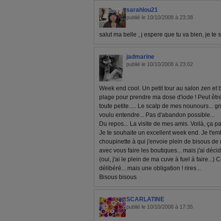
sarahlou21
publié le 10/10/2008 à 23:38
salut ma belle , j espere que tu va bien, je t
jadmarine
publié le 10/10/2008 à 23:02
Week end cool. Un petit tour au salon zen et bi
plage pour prendre ma dose d'iode ! Peut êtr
toute petite..... Le scalp de mes nounours... grrr
voulu entendre... Pas d'abandon possible...
Du repos... La visite de mes amis. Voilà, ça p
Je te souhaite un excellent week end. Je t'emb
choupinette à qui j'envoie plein de bisous de 
avec vous faire les boutiques... mais j'ai déci
(oui, j'ai le plein de ma cuve à fuel à faire...)
délibéré... mais une obligation ! rires...
Bisous bisous
SCARLATINE
publié le 10/10/2008 à 17:35