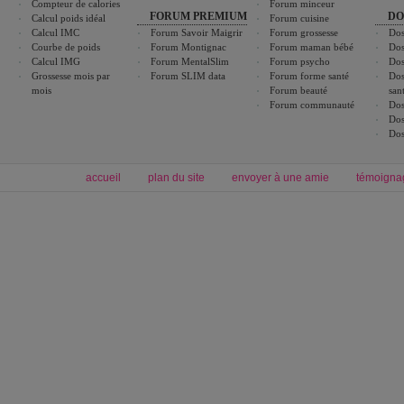
Compteur de calories
Forum minceur
FORUM PREMIUM
DO
Calcul poids idéal
Forum cuisine
Calcul IMC
Forum Savoir Maigrir
Forum grossesse
Dos
Courbe de poids
Forum Montignac
Forum maman bébé
Dos
Calcul IMG
Forum MentalSlim
Forum psycho
Dos
Grossesse mois par
Forum SLIM data
Forum forme santé
Dos
mois
Forum beauté
san
Forum communauté
Dos
Dos
Dos
accueil
plan du site
envoyer à une amie
témoigna
Forum minceur
Forum cuisine
Commencer un régime
boissons, vins et cocktails
Alimentation équilibrée et nutrition
astuces et bons plans
Minceur
Recette cuisine
exercices physiques
recette facile
produits minceur
Recette poulet
Tags
:
ventre plat
|
maigrir des fesses
|
abdominaux
|
régime américain
|
régime mayo
|
Découvrez aussi
:
exercices abdominaux
|
recette wok
|