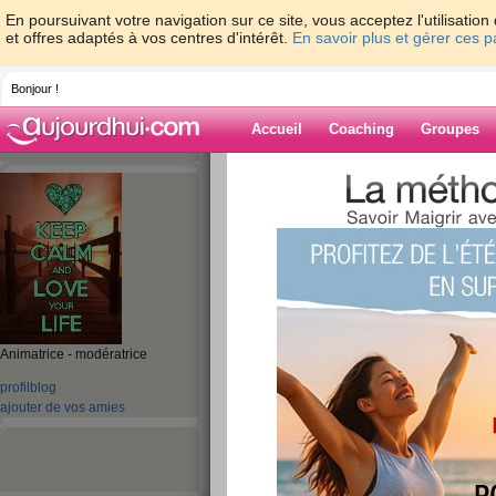
En poursuivant votre navigation sur ce site, vous acceptez l'utilisati
et offres adaptés à vos centres d'intérêt.
En savoir plus et gérer ces 
Bonjour !
Accueil
Coaching
Groupes
Accueil
>
espaces
>
micheleflochic
> Fan
Blog de michele
aide blog
Fan de Koh Lanta
publié le 22/06/2008 à 11:59
Animatrice - modératrice
profil
blog
ajouter de vos amies
En 2001 : première saison de Koh L
Un candidat se détache du lot. Il es
que les autres aventuriers. Entraîné