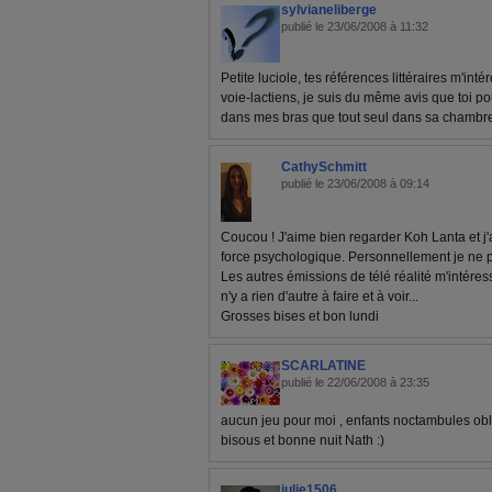
sylvianeliberge
publié le 23/06/2008 à 11:32
Petite luciole, tes références littéraires m'inté
voie-lactiens, je suis du même avis que toi pou
dans mes bras que tout seul dans sa chambre q
CathySchmitt
publié le 23/06/2008 à 09:14
Coucou ! J'aime bien regarder Koh Lanta et j'
force psychologique. Personnellement je ne pou
Les autres émissions de télé réalité m'intéress
n'y a rien d'autre à faire et à voir...
Grosses bises et bon lundi
SCARLATINE
publié le 22/06/2008 à 23:35
aucun jeu pour moi , enfants noctambules oblige
bisous et bonne nuit Nath :)
julie1506