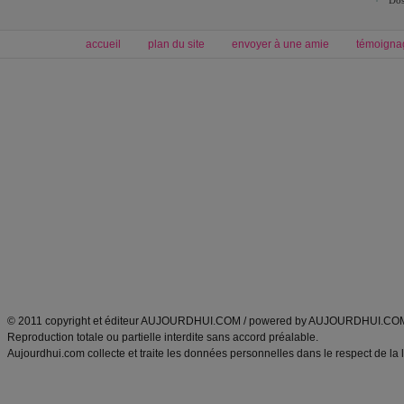
Dos
accueil
plan du site
envoyer à une amie
témoigna
Forum minceur
Forum cuisine
Commencer un régime
boissons, vins et cocktails
Alimentation équilibrée et nutrition
astuces et bons plans
Minceur
Recette cuisine
exercices physiques
recette facile
produits minceur
Recette poulet
Tags
:
ventre plat
|
maigrir des fesses
|
abdominaux
|
régime américain
|
régime mayo
|
Découvrez aussi
:
exercices abdominaux
|
recette wok
|
ANXA Partenaires
:
Recette
de cuisine |
Recette cuisine
|
© 2011 copyright et éditeur AUJOURDHUI.COM / powered by AUJOURDHUI.CO
Reproduction totale ou partielle interdite sans accord préalable.
Aujourdhui.com collecte et traite les données personnelles dans le respect de la 