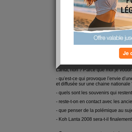
baroudeur qui dérange un peu par so
de l'équipe et de la "débrouille" en m
l'élimine pas il risque de gagner le j
éliminé, dès les premiers conseils. 
logique du jeu qui n'est pas de réco
l'équipe. Je suis déçue. Notre courag
donc.
On me dit souvent que je suis très vi
un visage. Vous pensez bien que celui
Je 
Je me suis toujours demandé commen
aventure. Ce serait sympa qu'il nou
Lanta, non ? Parce que moi je voudra
- qu'est-ce qui provoque l'envie d'une 
et diffusée sur une chaine nationale
- quels sont les souvenirs qui restent
- reste-t-on en contact avec les anci
- que penser de la polémique au suj
- Koh Lanta 2008 sera-t-il finalement