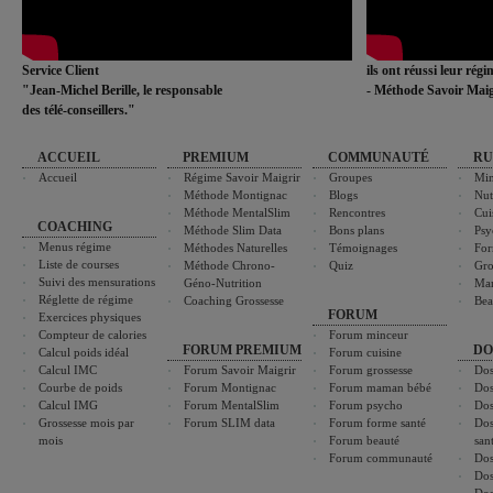
Service Client
ils ont réussi leur rég
"Jean-Michel Berille, le responsable
- Méthode Savoir Maig
des télé-conseillers."
ACCUEIL
PREMIUM
COMMUNAUTÉ
RU
Accueil
Régime Savoir Maigrir
Groupes
Min
Méthode Montignac
Blogs
Nut
Méthode MentalSlim
Rencontres
Cui
COACHING
Méthode Slim Data
Bons plans
Psy
Menus régime
Méthodes Naturelles
Témoignages
For
Liste de courses
Méthode Chrono-
Quiz
Gro
Suivi des mensurations
Géno-Nutrition
Ma
Réglette de régime
Coaching Grossesse
Bea
FORUM
Exercices physiques
Compteur de calories
Forum minceur
FORUM PREMIUM
DO
Calcul poids idéal
Forum cuisine
Calcul IMC
Forum Savoir Maigrir
Forum grossesse
Dos
Courbe de poids
Forum Montignac
Forum maman bébé
Dos
Calcul IMG
Forum MentalSlim
Forum psycho
Dos
Grossesse mois par
Forum SLIM data
Forum forme santé
Dos
mois
Forum beauté
san
Forum communauté
Dos
Dos