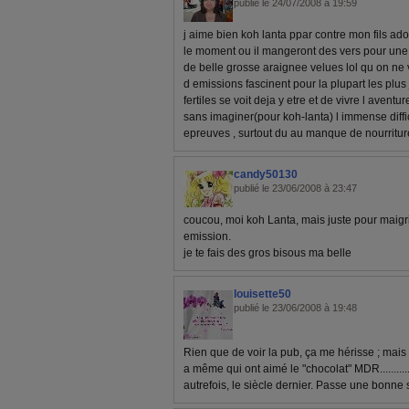
publié le 24/07/2008 à 19:59
j aime bien koh lanta ppar contre mon fils ador
le moment ou il mangeront des vers pour une 
de belle grosse araignee velues lol qu on ne 
d emissions fascinent pour la plupart les plus
fertiles se voit deja y etre et de vivre l avent
sans imaginer(pour koh-lanta) l immense diffic
epreuves , surtout du au manque de nourritur
candy50130
publié le 23/06/2008 à 23:47
coucou, moi koh Lanta, mais juste pour maigrir
emission.
je te fais des gros bisous ma belle
louisette50
publié le 23/06/2008 à 19:48
Rien que de voir la pub, ça me hérisse ; mais
a même qui ont aimé le "chocolat" MDR............o
autrefois, le siècle dernier. Passe une bonne 