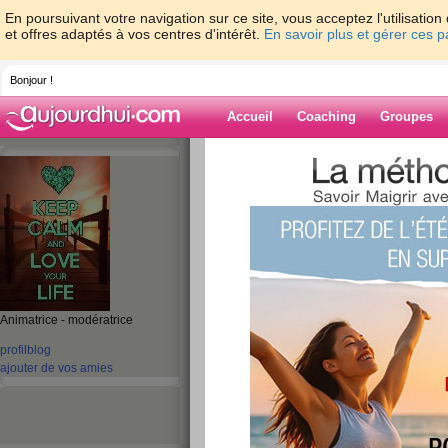
En poursuivant votre navigation sur ce site, vous acceptez l'utilisati
et offres adaptés à vos centres d'intérêt.
En savoir plus et gérer ces 
Bonjour !
Accueil
Coaching
Groupes
Accueil
>
espaces
>
micheleflochic
> Les 
Blog de michele
aide blog
Les plantes dépol
publié le 13/06/2008 à 22:49
Animatrice - modératrice
profil
blog
ajouter de vos amies
Celles que nous pouvons cultiver à l'intérieur