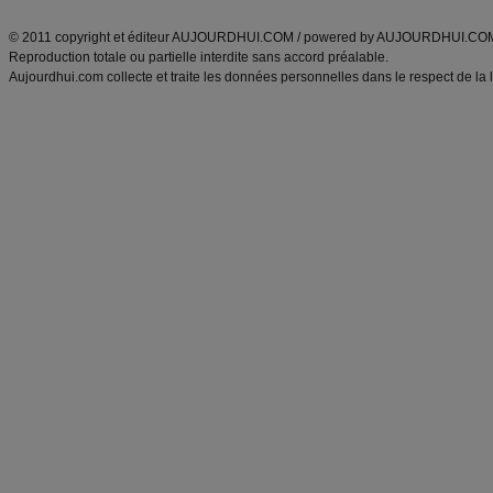
ANXA Partenaires
:
Recette
de cuisine |
Recette cuisine
|
© 2011 copyright et éditeur AUJOURDHUI.COM / powered by AUJOURDHUI.CO
Reproduction totale ou partielle interdite sans accord préalable.
Aujourdhui.com collecte et traite les données personnelles dans le respect de la 