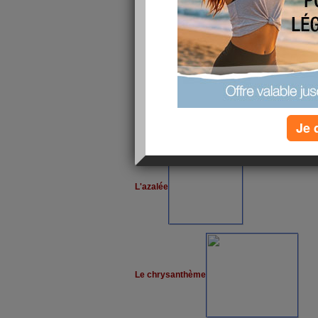
L'aloe vera
Le philodendron
Je 
L'azalée
Le chrysanthème