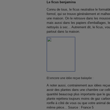
Le ficus benjamina
Connu de tous, le ficus neutralise le forma
formol, qui se trouve généralement et malh
une maison. On le retrouve dans les mousses
mais aussi dans les papiers d'emballages, l
nettoyés à sec... Autrement dit, le ficus, v
partout dans la maison.
Et encore une idée reçue balayée :
A noter aussi, contrairement aux idées reçues
avoir des plantes dans une chambre car cell
quantité beaucoup plus importante que le ga
plante rejettera toujours moins de gaz carbon
ronfle à côté de vous ou que votre animal d
même pièce... Source : France 5