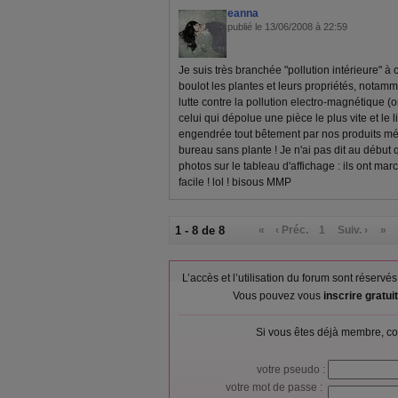
eanna
publié le 13/06/2008 à 22:59
Je suis très branchée "pollution intérieure" à c
boulot les plantes et leurs propriétés, notamm
lutte contre la pollution electro-magnétique (or
celui qui dépolue une pièce le plus vite et le li
engendrée tout bêtement par nos produits mén
bureau sans plante ! Je n'ai pas dit au début qu
photos sur le tableau d'affichage : ils ont m
facile ! lol ! bisous MMP
1 - 8 de 8
«
‹ Préc.
1
Suiv. ›
»
L’accès et l’utilisation du forum sont réser
Vous pouvez vous
inscrire gratu
Si vous êtes déjà membre, co
votre pseudo :
votre mot de passe :