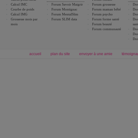
Calcul IMC
Forum Savoir Maigrir
Forum grossesse
Dos
Courbe de poids
Forum Montignac
Forum maman bébé
Dos
Calcul IMG
Forum MentalSlim
Forum psycho
Dos
Grossesse mois par
Forum SLIM data
Forum forme santé
Dos
mois
Forum beauté
san
Forum communauté
Dos
Dos
Dos
accueil
plan du site
envoyer à une amie
témoigna
Forum minceur
Forum cuisine
Commencer un régime
boissons, vins et cocktails
Alimentation équilibrée et nutrition
astuces et bons plans
Minceur
Recette cuisine
exercices physiques
recette facile
produits minceur
Recette poulet
Tags
:
ventre plat
|
maigrir des fesses
|
abdominaux
|
régime américain
|
régime mayo
|
Découvrez aussi
:
exercices abdominaux
|
recette wok
|