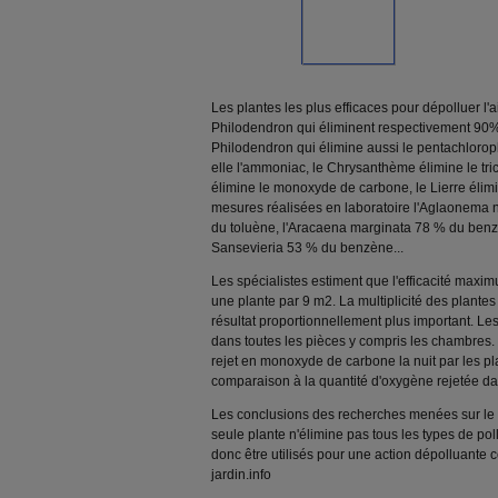
Les plantes les plus efficaces pour dépolluer l'air
Philodendron qui éliminent respectivement 90
Philodendron qui élimine aussi le pentachlorop
elle l'ammoniac, le Chrysanthème élimine le tr
élimine le monoxyde de carbone, le Lierre élim
mesures réalisées en laboratoire l'Aglaonema 
du toluène, l'Aracaena marginata 78 % du benz
Sansevieria 53 % du benzène...
Les spécialistes estiment que l'efficacité max
une plante par 9 m2. La multiplicité des plantes
résultat proportionnellement plus important. Les
dans toutes les pièces y compris les chambres. 
rejet en monoxyde de carbone la nuit par les pla
comparaison à la quantité d'oxygène rejetée da
Les conclusions des recherches menées sur le suj
seule plante n'élimine pas tous les types de pol
donc être utilisés pour une action dépolluante
jardin.info