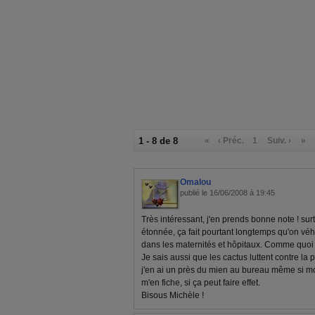
1 - 8 de 8
«
‹ Préc.
1
Suiv. ›
»
Omalou
publié le 16/06/2008 à 19:45
Très intéressant, j'en prends bonne note ! sur
étonnée, ça fait pourtant longtemps qu'on véhi
dans les maternités et hôpitaux. Comme quoi 
Je sais aussi que les cactus luttent contre la 
j'en ai un près du mien au bureau même si mo
m'en fiche, si ça peut faire effet.
Bisous Michèle !