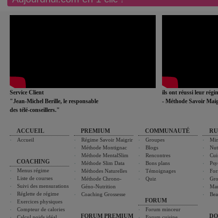
Service Client
ils ont réussi leur rég
"Jean-Michel Berille, le responsable
- Méthode Savoir Maig
des télé-conseillers."
ACCUEIL
PREMIUM
COMMUNAUTÉ
RU
Accueil
Régime Savoir Maigrir
Groupes
Min
Méthode Montignac
Blogs
Nut
Méthode MentalSlim
Rencontres
Cui
COACHING
Méthode Slim Data
Bons plans
Psy
Menus régime
Méthodes Naturelles
Témoignages
For
Liste de courses
Méthode Chrono-
Quiz
Gro
Suivi des mensurations
Géno-Nutrition
Ma
Réglette de régime
Coaching Grossesse
Bea
FORUM
Exercices physiques
Compteur de calories
Forum minceur
FORUM PREMIUM
DO
Calcul poids idéal
Forum cuisine