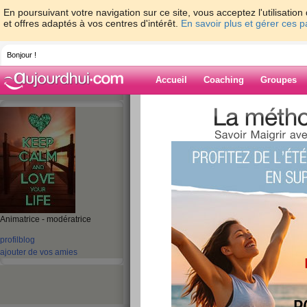
En poursuivant votre navigation sur ce site, vous acceptez l'utilisati
et offres adaptés à vos centres d'intérêt.
En savoir plus et gérer ces 
Bonjour !
Accueil
Coaching
Groupes
Accueil
>
espaces
>
micheleflochic
> Test
séduire ?
Blog de michele
aide blog
Test: Êtes vous ca
Animatrice - modératrice
pour séduire ?
profil
blog
publié le 01/02/2010 à 18:34
ajouter de vos amies
Êtes vous capable de tout
Pour séduire, êtes-vous du genre
le charme agir ? Faites ce test