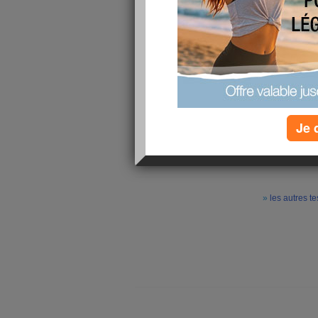
meilleure tactique pour arriver 
»
les autres tests
Bravo
, voici les résultats
Vous êtes capable de faire preuve d'une gran
Votre art ne repose pas sur l'esbrouffe, vous a
Face à l'échec, vous ne donnez pas dans la s
recourir à n'importe quel subterfuge pour parv
telle que vous êtes, vous aimez penser que c'
morale de vie vous empêche de fr
Je 
»
les autres te