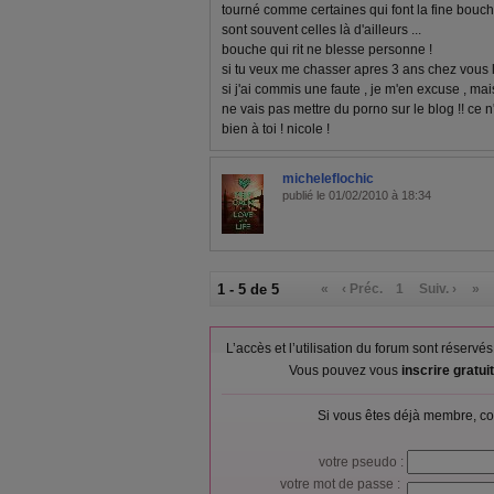
tourné comme certaines qui font la fine bouche
sont souvent celles là d'ailleurs ...
bouche qui rit ne blesse personne !
si tu veux me chasser apres 3 ans chez vous lib
si j'ai commis une faute , je m'en excuse , mais
ne vais pas mettre du porno sur le blog !! ce 
bien à toi ! nicole !
micheleflochic
publié le 01/02/2010 à 18:34
1 - 5 de 5
«
‹ Préc.
1
Suiv. ›
»
L’accès et l’utilisation du forum sont réser
Vous pouvez vous
inscrire gratu
Si vous êtes déjà membre, co
votre pseudo :
votre mot de passe :