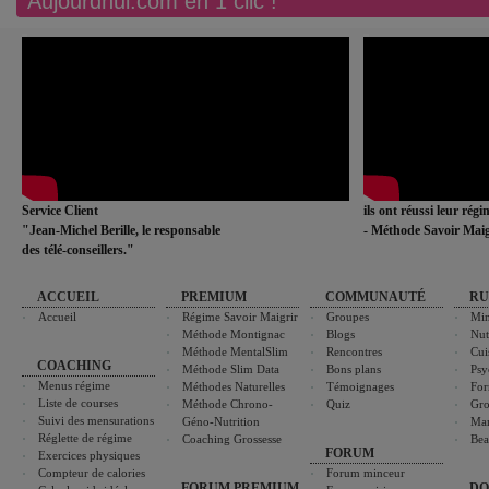
Aujourdhui.com en 1 clic !
Service Client
ils ont réussi leur rég
"Jean-Michel Berille, le responsable
- Méthode Savoir Maig
des télé-conseillers."
ACCUEIL
PREMIUM
COMMUNAUTÉ
RU
Accueil
Régime Savoir Maigrir
Groupes
Min
Méthode Montignac
Blogs
Nut
Méthode MentalSlim
Rencontres
Cui
COACHING
Méthode Slim Data
Bons plans
Psy
Menus régime
Méthodes Naturelles
Témoignages
For
Liste de courses
Méthode Chrono-
Quiz
Gro
Suivi des mensurations
Géno-Nutrition
Ma
Réglette de régime
Coaching Grossesse
Bea
FORUM
Exercices physiques
Compteur de calories
Forum minceur
FORUM PREMIUM
DO