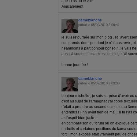
que tu as dû le voir.
Amicalement
dameblanche
publié le 05/02/2010 à 09:41
je suis retournée sur mon blog , et l'avertisse
comprends rien ! pourtant je n'ai pas revé , e
neanmoins à part bonjour bonsoir , je vais hes
aussi à soutenir les amies comme je l'ai souven
bonne journée !
dameblanche
publié le 05/02/2010 à 09:30
bonjour michelle , je suis surprise d'avoir eu
c'est au sujet de l'armagnac j'ai copié textuell
c'etait à prendre au second et meme au 3eme d
entendus ! il n'y avait rien de mal ! si tu l"as
as l'esprit bien juste ...
en comparaison du forum où on explique cert
endroits et certaines positions du kama soutra 
fort !! mon exposé était vraiment peu de choses 