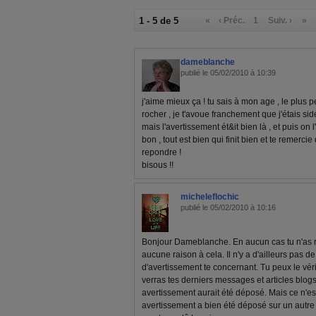
1 - 5 de 5
«
‹ Préc.
1
Suiv. ›
»
dameblanche
publié le 05/02/2010 à 10:39
j'aime mieux ça ! tu sais à mon age , le plus p
rocher , je t'avoue franchement que j'étais sid
mais l'avertissement ét&it bien là , et puis on l'
bon , tout est bien qui finit bien et te remercie
repondre !
bisous !!
micheleflochic
publié le 05/02/2010 à 10:16
Bonjour Dameblanche. En aucun cas tu n'as reç
aucune raison à cela. Il n'y a d'ailleurs pas d
d'avertissement te concernant. Tu peux le vérifi
verras tes derniers messages et articles blogs
avertissement aurait été déposé. Mais ce n'es
avertissement a bien été déposé sur un autre b