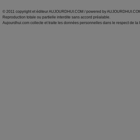
ANXA Partenaires
:
Recette
de cuisine |
Recette cuisine
|
© 2011 copyright et éditeur AUJOURDHUI.COM / powered by AUJOURDHUI.CO
Reproduction totale ou partielle interdite sans accord préalable.
Aujourdhui.com collecte et traite les données personnelles dans le respect de la 