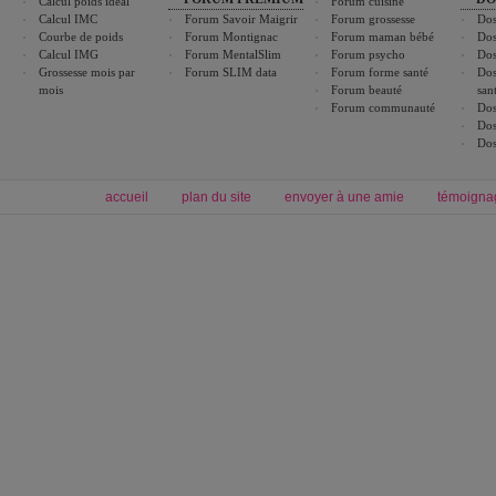
Calcul poids idéal
Forum cuisine
Calcul IMC
Forum Savoir Maigrir
Forum grossesse
Dos
Courbe de poids
Forum Montignac
Forum maman bébé
Dos
Calcul IMG
Forum MentalSlim
Forum psycho
Dos
Grossesse mois par
Forum SLIM data
Forum forme santé
Dos
mois
Forum beauté
san
Forum communauté
Dos
Dos
Dos
accueil
plan du site
envoyer à une amie
témoigna
Forum minceur
Forum cuisine
Commencer un régime
boissons, vins et cocktails
Alimentation équilibrée et nutrition
astuces et bons plans
Minceur
Recette cuisine
exercices physiques
recette facile
produits minceur
Recette poulet
Tags
:
ventre plat
|
maigrir des fesses
|
abdominaux
|
régime américain
|
régime mayo
|
Découvrez aussi
:
exercices abdominaux
|
recette wok
|