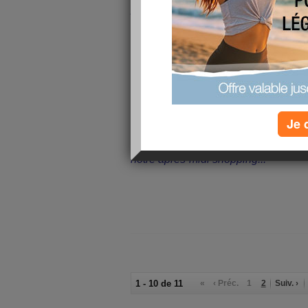
Alors zou, je lui ai passé le volant !
Elle se débrouille super bien, je m'a
encore beaucoup de choses à lui fair
Mais non.. Elle se débrouille très bi
zone commerciale un samedi après-mi
ville... Elle était très détendue. Mêm
son moniteur à mon monospace ne l'a
fait plein de compliments. Pour elle
Je 
conduire sera dans deux ans.
Par contre aucune envie de s'acheter
notre après-midi shopping...
1 - 10 de 11
«
‹ Préc.
1
2
Suiv. ›