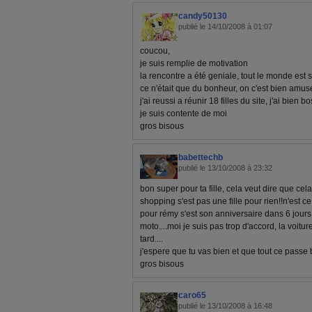
candy50130
publié le 14/10/2008 à 01:07
coucou,
je suis remplie de motivation
la rencontre a été geniale, tout le monde est 
ce n'était que du bonheur, on c'est bien amus
j'ai reussi a réunir 18 filles du site, j'ai bien bo
je suis contente de moi
gros bisous
babettechb
publié le 13/10/2008 à 23:32
bon super pour ta fille, cela veut dire que cela l
shopping s'est pas une fille pour rien!!n'est c
pour rémy s'est son anniversaire dans 6 jours
moto....moi je suis pas trop d'accord, la voitur
tard....
j'espere que tu vas bien et que tout ce passe bi
gros bisous
caro65
publié le 13/10/2008 à 16:48