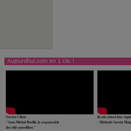
Aujourdhui.com en 1 clic !
Service Client
ils ont réussi leur rég
"Jean-Michel Berille, le responsable
- Méthode Savoir Maig
des télé-conseillers."