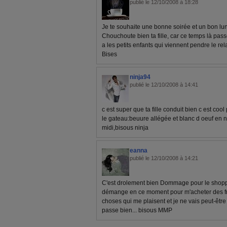
publié le 12/10/2008 à 18:28
Je te souhaite une bonne soirée et un bon lund
Chouchoute bien ta fille, car ce temps là pass
a les petits enfants qui viennent pendre le rela
Bises
ninja94
publié le 12/10/2008 à 14:41
c est super que ta fille conduit bien c est co
le gateau:beuure allégée et blanc d oeuf en 
midi,bisous ninja
eanna
publié le 12/10/2008 à 14:21
C'est drolement bien Dommage pour le shoppin
démange en ce moment pour m'acheter des fr
choses qui me plaisent et je ne vais peut-être 
passe bien... bisous MMP