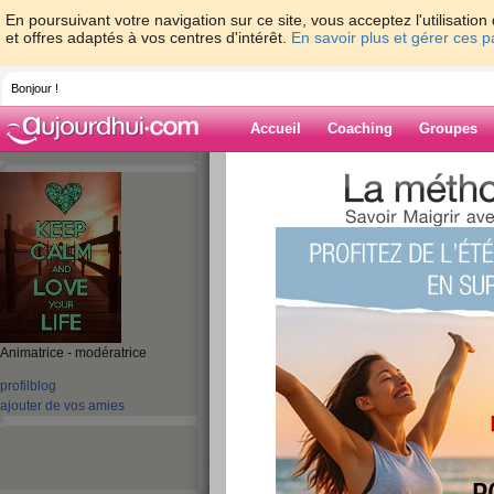
En poursuivant votre navigation sur ce site, vous acceptez l'utilisati
et offres adaptés à vos centres d'intérêt.
En savoir plus et gérer ces 
Bonjour !
Accueil
Coaching
Groupes
Accueil
>
espaces
>
micheleflochic
> La 
Blog de michele
aide blog
La conduite acco
publié le 11/10/2008 à 23:39
Animatrice - modératrice
profil
blog
ajouter de vos amies
Aujourd'hui, fille numéro deux a fini 
pouvoir faire de la conduite accom