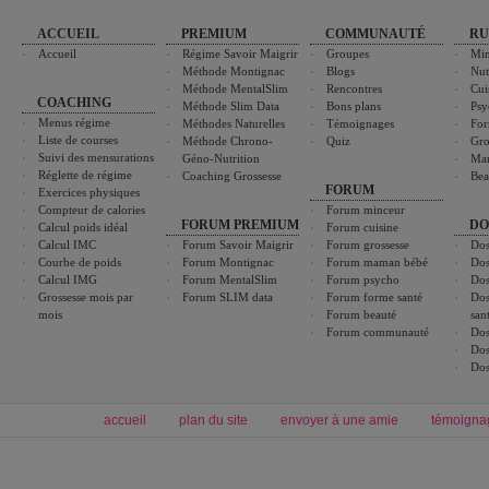
ACCUEIL
PREMIUM
COMMUNAUTÉ
RU
Accueil
Régime Savoir Maigrir
Groupes
Min
Méthode Montignac
Blogs
Nut
Méthode MentalSlim
Rencontres
Cui
COACHING
Méthode Slim Data
Bons plans
Psy
Menus régime
Méthodes Naturelles
Témoignages
For
Liste de courses
Méthode Chrono-
Quiz
Gro
Suivi des mensurations
Géno-Nutrition
Ma
Réglette de régime
Coaching Grossesse
Bea
FORUM
Exercices physiques
Compteur de calories
Forum minceur
FORUM PREMIUM
DO
Calcul poids idéal
Forum cuisine
Calcul IMC
Forum Savoir Maigrir
Forum grossesse
Dos
Courbe de poids
Forum Montignac
Forum maman bébé
Dos
Calcul IMG
Forum MentalSlim
Forum psycho
Dos
Grossesse mois par
Forum SLIM data
Forum forme santé
Dos
mois
Forum beauté
san
Forum communauté
Dos
Dos
Dos
accueil
plan du site
envoyer à une amie
témoigna
Forum minceur
Forum cuisine
Commencer un régime
boissons, vins et cocktails