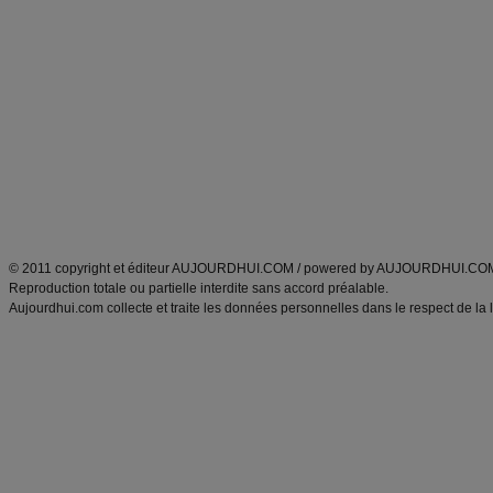
Alimentation équilibrée et nutrition
astuces et bons plans
Minceur
Recette cuisine
exercices physiques
recette facile
produits minceur
Recette poulet
Tags
:
ventre plat
|
maigrir des fesses
|
abdominaux
|
régime américain
|
régime mayo
|
Découvrez aussi
:
exercices abdominaux
|
recette wok
|
ANXA Partenaires
:
Recette
de cuisine |
Recette cuisine
|
© 2011 copyright et éditeur AUJOURDHUI.COM / powered by AUJOURDHUI.CO
Reproduction totale ou partielle interdite sans accord préalable.
Aujourdhui.com collecte et traite les données personnelles dans le respect de la 