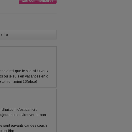
(25) commentaires
 ›
»
ne ainsi que le site ,si tu veux
ps ou je suis en vacances en c
 te lire :::mimi 16(obse)
rdhui.com c'est par ici :
ujourdhuicom/trouver-le-bon-
e sont payants car des coach
bien-être.