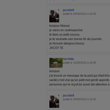
jacotte8
publié le 03/06/2012 à 18:45
bonjour Miaout
je viens en cedimaanche
te faire un petit coucou
je te souhaite uen bonne fin de journée
je t'envoie ddegros bisous
JACOT TE
nachida
publié le 31/05/2012 à 16:59
bonjour.
j'ai trouvé un message de ta part,qui était tr
santé).c'est vrai qu'un petit mot gentil apporte
personne qui le reçoit.toi aussi fait attention à 
jacotte8
publié le 29/05/2012 à 11:43