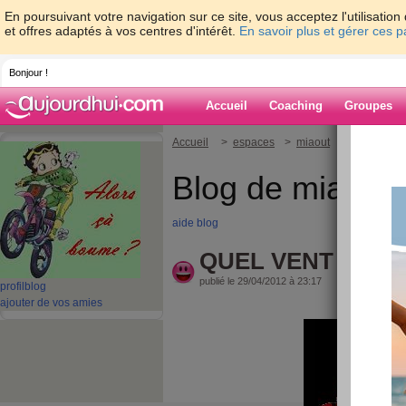
En poursuivant votre navigation sur ce site, vous acceptez l'utilisati
et offres adaptés à vos centres d'intérêt.
En savoir plus et gérer ces 
Bonjour !
Accueil
Coaching
Groupes
Accueil
>
espaces
>
miaout
> QUEL VE
Blog de miaout
aide blog
QUEL VENT
publié le 29/04/2012 à 23:17
profil
blog
ajouter de vos amies