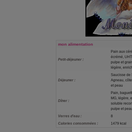
mon alimentation
Pain aux céré
écrémé, UHT, 
Petit-déjeuner :
pulpe et gra
légère, enric
Saucisse de S
Déjeuner :
Agneau, côtele
et peau
Pain, baguet
MG, légère, e
Dîner :
soluble recon
pulpe et peau
Verres d'eau :
8
Calories consommées :
1479 kcal