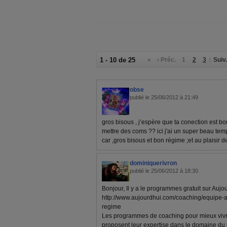
1 - 10 de 25
«
‹ Préc.
1
2
3
Suiv.
obse
publié le 25/06/2012 à 21:49
gros bisous , j’espère que ta conection est bon
mettre des coms ?? ici j'ai un super beau tem
car ,gros bisous et bon régime ;et au plaisir de
dominiquerivron
publié le 25/06/2012 à 18:30
Bonjour, Il y a le programmes gratuit sur Aujou
http://www.aujourdhui.com/coaching/equipe-a
regime
Les programmes de coaching pour mieux vivr
proposent leur expertise dans le domaine du 