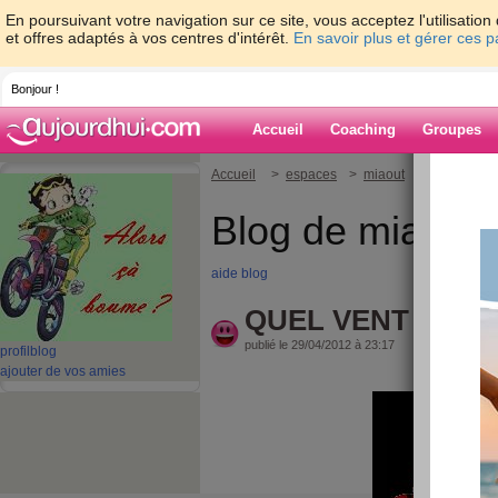
En poursuivant votre navigation sur ce site, vous acceptez l'utilisati
et offres adaptés à vos centres d'intérêt.
En savoir plus et gérer ces 
Bonjour !
Accueil
Coaching
Groupes
Accueil
>
espaces
>
miaout
> QUEL VE
Blog de miaout
aide blog
QUEL VENT
publié le 29/04/2012 à 23:17
profil
blog
ajouter de vos amies