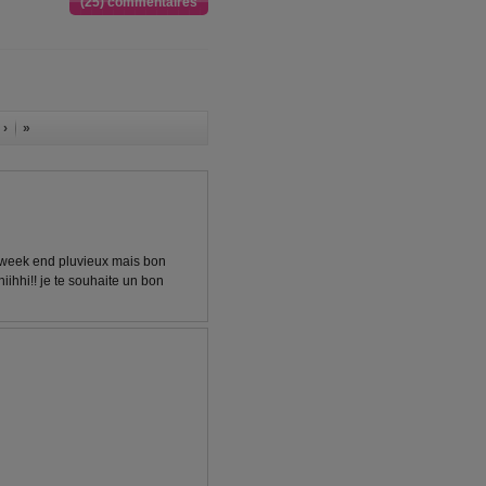
(25) commentaires
 ›
»
si week end pluvieux mais bon
iihhi!! je te souhaite un bon