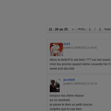
11 - 20 de 25
«
‹ Préc.
1
2
3
Suiv.
zya3
publié le 19/05/2012 à 19:41
kikou la belle!!! tu vas bien ??? oui moi aus
m'en fou piscine quand méme couverte hin !! h
week end des bibi
jacotte8
publié le 18/05/2012 à 12:24
bonjour ma chère miaout
en ce vendredi
je passe te faire un petit coucou
j'espère que tu vas bien