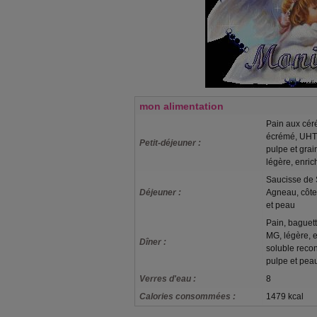
mon alimentation
Pain aux céré
écrémé, UHT, 
Petit-déjeuner :
pulpe et gra
légère, enric
Saucisse de S
Déjeuner :
Agneau, côtele
et peau
Pain, baguet
MG, légère, e
Dîner :
soluble recon
pulpe et peau
Verres d'eau :
8
Calories consommées :
1479 kcal