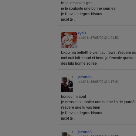
ici le temps est gris
je te souhaite une bonne journée
je t'envoie degros bisous
jacot te .
zya3
publié le 17/05/2012 à 21:52
kikou ma belle!!! je vient au news , j'espére qu
moi ouff fait chaud et beau je t'envoie quelque 
des bibi bonne soirée
jacotte8
publié le 16/05/2012 à 17:41
bonjour miaout
je viens te souhaiter une bonne fin de journé
j'espère que tu vas bien
je t'envoie degros bisous .
jacot te .
jacotte8