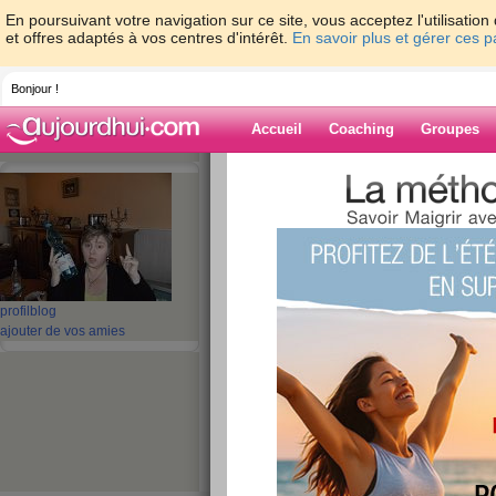
En poursuivant votre navigation sur ce site, vous acceptez l'utilisati
et offres adaptés à vos centres d'intérêt.
En savoir plus et gérer ces 
Bonjour !
Accueil
Coaching
Groupes
Accueil
>
espaces
>
miaou13
> GRATIN 
TOMATES ET GINGEMBRE
Blog de miaou1
aide blog
profil
blog
GRATIN DE BANA
ajouter de vos amies
TOMATES ET GI
publié le 30/07/2008 à 16:52