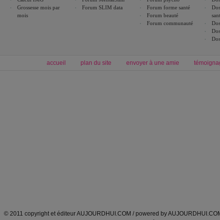
Grossesse mois par
Forum SLIM data
Forum forme santé
Dos
mois
Forum beauté
san
Forum communauté
Dos
Dos
Dos
accueil
plan du site
envoyer à une amie
témoigna
Forum minceur
Forum cuisine
Commencer un régime
boissons, vins et cocktails
Alimentation équilibrée et nutrition
astuces et bons plans
Minceur
Recette cuisine
exercices physiques
recette facile
produits minceur
Recette poulet
Tags
:
ventre plat
|
maigrir des fesses
|
abdominaux
|
régime américain
|
régime mayo
|
Découvrez aussi
:
exercices abdominaux
|
recette wok
|
ANXA Partenaires
:
Recette
de cuisine |
Recette cuisine
|
© 2011 copyright et éditeur AUJOURDHUI.COM / powered by AUJOURDHUI.CO