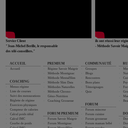
Service Client
ils ont réussi leur rég
"Jean-Michel Berille, le responsable
- Méthode Savoir Maig
des télé-conseillers."
ACCUEIL
PREMIUM
COMMUNAUTÉ
RU
Accueil
Régime Savoir Maigrir
Groupes
Min
Méthode Montignac
Blogs
Nut
Méthode MentalSlim
Rencontres
Cui
COACHING
Méthode Slim Data
Bons plans
Psy
Menus régime
Méthodes Naturelles
Témoignages
For
Liste de courses
Méthode Chrono-
Quiz
Gro
Suivi des mensurations
Géno-Nutrition
Ma
Réglette de régime
Coaching Grossesse
Bea
FORUM
Exercices physiques
Compteur de calories
Forum minceur
FORUM PREMIUM
DO
Calcul poids idéal
Forum cuisine
Calcul IMC
Forum Savoir Maigrir
Forum grossesse
Dos
Courbe de poids
Forum Montignac
Forum maman bébé
Dos
Calcul IMG
Forum MentalSlim
Forum psycho
Dos