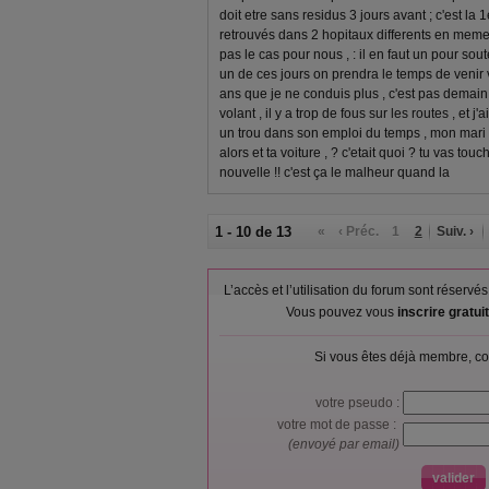
doit etre sans residus 3 jours avant ; c'est la 
retrouvés dans 2 hopitaux differents en meme
pas le cas pour nous , : il en faut un pour soute
un de ces jours on prendra le temps de venir voi
ans que je ne conduis plus , c'est pas demain 
volant , il y a trop de fous sur les routes , et j
un trou dans son emploi du temps , mon mari s
alors et ta voiture , ? c'etait quoi ? tu vas tou
nouvelle !! c'est ça le malheur quand la
1 - 10 de 13
«
‹ Préc.
1
2
Suiv. ›
L’accès et l’utilisation du forum sont réser
Vous pouvez vous
inscrire gratu
Si vous êtes déjà membre, co
votre pseudo :
votre mot de passe :
(envoyé par email)