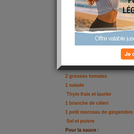
Pour
6 à 8 personnes
personn
Temps de cuisson :
20mn
Ingrédients :
Je 
Pour le gratin :
8
bananes
vertes
2 grosses tomates
1 salade
Thym frais et laurier
1 branche de céleri
1 petit morceau de gingembre é
Sel et poivre
Pour la sauce :