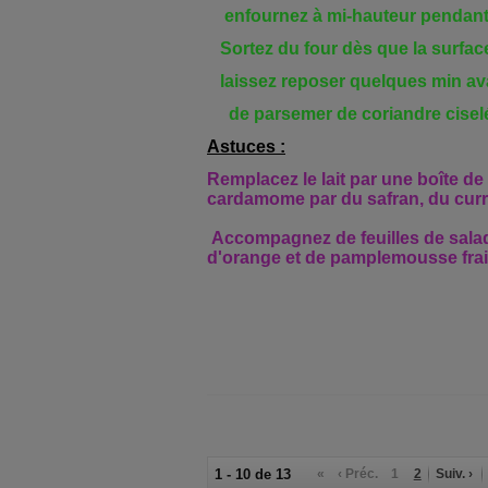
enfournez à mi-hauteur pendant 
Sortez du four dès que la surface
laissez reposer quelques min av
de parsemer de coriandre
cisel
Astuces :
Remplacez le lait par une boîte de
cardamome par du safran, du curr
Accompagnez de feuilles de sal
d'
orange
et de
pamplemousse
frai
1 - 10 de 13
«
‹ Préc.
1
2
Suiv. ›