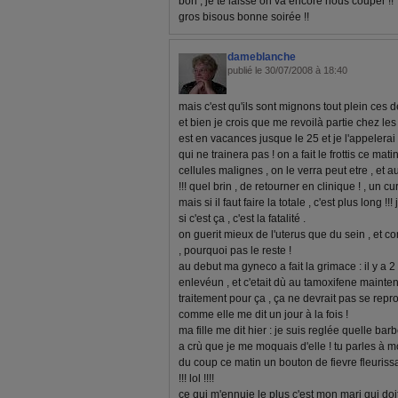
bon , je te laisse on va encore nous couper !!
gros bisous bonne soirée !!
dameblanche
publié le 30/07/2008 à 18:40
mais c'est qu'ils sont mignons tout plein ces 
et bien je crois que me revoilà partie chez le
est en vacances jusque le 25 et je l'appelerai
qui ne trainera pas ! on a fait le frottis ce mati
cellules malignes , on le verra peut etre , et au
!!! quel brin , de retourner en clinique ! , un c
mais si il faut faire la totale , c'est plus long 
si c'est ça , c'est la fatalité .
on guerit mieux de l'uterus que du sein , et c
, pourquoi pas le reste !
au debut ma gyneco a fait la grimace : il y a 2
enlevéun , et c'etait dù au tamoxifene mainte
traitement pour ça , ça ne devrait pas se repro
comme elle me dit un jour à la fois !
ma fille me dit hier : je suis reglée quelle barb
a crù que je me moquais d'elle ! tu parles à mo
du coup ce matin un bouton de fievre fleurissai
!!! lol !!!!
ce qui m'ennuie le plus c'est mon mari qui doit 