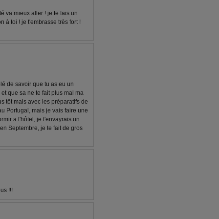
té va mieux aller ! je te fais un
n à toi ! je t'embrasse très fort !
olé de savoir que tu as eu un
 et que sa ne te fait plus mal ma
us tôt mais avec les préparatifs de
au Portugal, mais je vais faire une
mir a l'hôtel, je t'envayrais un
en Septembre, je te fait de gros
s !!!