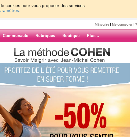
on de cookies pour vous proposer des services
paramètres.
M'inscrire
|
Me connecter
|
?
Communauté
Rubriques
Boutique
Plus...
MES AMIS (e) CA VA MIEUX ....
3
S (e) CA VA
ARCHIVES