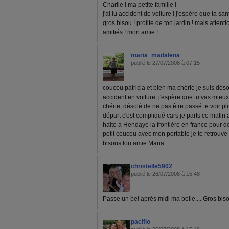
Charlie ! ma petite famille !
j'ai lu accident de voiture ! j'espère que ta san
gros bisou ! profite de ton jardin ! mais attentio
amitiés ! mon amie !
maria_madalena
publié le 27/07/2008 à 07:15
coucou patricia et bien ma chérie je suis dés
accident en voiture, j'espère que tu vas mieux
chérie, désolé de ne pas être passé te voir pl
départ c'est compliqué cars je parts ce matin 
halte a Hendaye la frontière en france pour dor
petit coucou avec mon portable je te retrouve 
bisous ton amie Maria
christelle5902
publié le 26/07/2008 à 15:48
Passe un bel après midi ma belle.... Gros bisou
paciflo