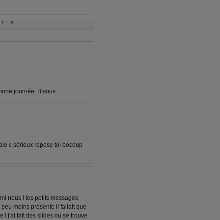
 ›
»
bonne journée. BIsous
brale c sérieux repose toi bocoup
rmi nous ! tes petits messages
n peu moins présente il fallait que
 j'ai fait des slides ou se trouve