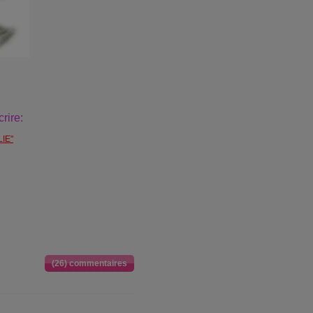
rire:
IE"
(26) commentaires