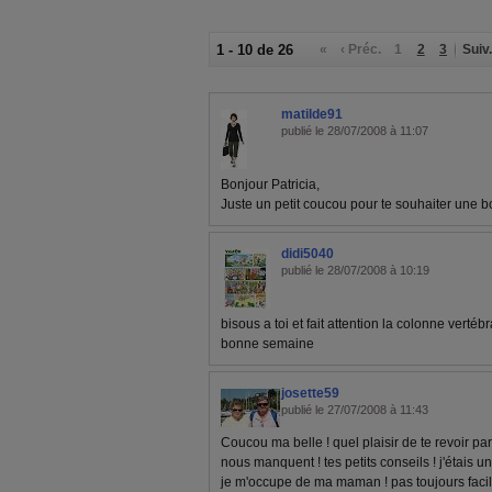
1 - 10 de 26
«
‹ Préc.
1
2
3
Suiv.
matilde91
publié le 28/07/2008 à 11:07
Bonjour Patricia,
Juste un petit coucou pour te souhaiter une 
didi5040
publié le 28/07/2008 à 10:19
bisous a toi et fait attention la colonne verté
bonne semaine
josette59
publié le 27/07/2008 à 11:43
Coucou ma belle ! quel plaisir de te revoir pa
nous manquent ! tes petits conseils ! j'étais u
je m'occupe de ma maman ! pas toujours facile !