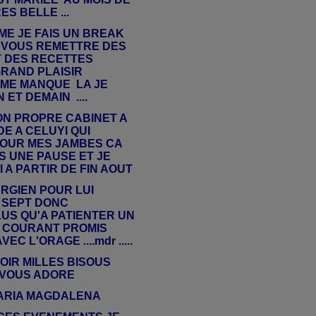
ES BELLE ...
ME JE FAIS UN BREAK
S VOUS REMETTRE DES
T DES RECETTES
RAND PLAISIR
A ME MANQUE LA JE
ET DEMAIN ....
ON PROPRE CABINET A
 A CELUYI QUI
 POUR MES JAMBES CA
IS UNE PAUSE ET JE
A PARTIR DE FIN AOUT
URGIEN POUR LUI
 SEPT DONC
US QU'A PATIENTER UN
AU COURANT PROMIS
EC L'ORAGE ....mdr .....
OIR MILLES BISOUS
 VOUS ADORE
MARIA MAGDALENA