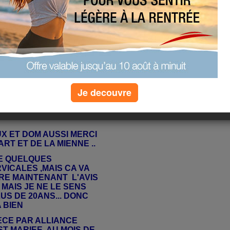
Je decouvre
UX ET DOM AUSSI
MERCI
RT ET DE LA MIENNE ..
E QUELQUES
ICALES ,MAIS CA VA
RE MAINTENANT L'AVIS
MAIS JE NE LE SENS
US DE 20ANS... DONC
 BIEN
IECE PAR ALLIANCE
EST MARIEE AU MOIS DE