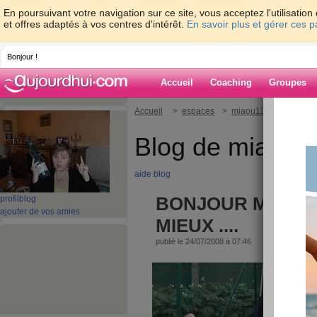
En poursuivant votre navigation sur ce site, vous acceptez l'utilisati
et offres adaptés à vos centres d'intérêt.
En savoir plus et gérer ces 
Bonjour !
Accueil
Coaching
Groupes
Accueil
>
espaces
>
miaou13
> BONJOUR 
Blog de miaou1
aide blog
BONJOUR MES AMI
profil
blog
ajouter de vos amies
MIEUX ....
publié le 24/07/2008 à 07:46