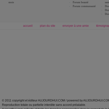
mois
Forum beauté
san
Forum communauté
Dos
Dos
Dos
accueil
plan du site
envoyer à une amie
témoigna
Forum minceur
Forum cuisine
Commencer un régime
boissons, vins et cocktails
Alimentation équilibrée et nutrition
astuces et bons plans
Minceur
Recette cuisine
exercices physiques
recette facile
produits minceur
Recette poulet
Tags
:
ventre plat
|
maigrir des fesses
|
abdominaux
|
régime américain
|
régime mayo
|
Découvrez aussi
:
exercices abdominaux
|
recette wok
|
ANXA Partenaires
:
Recette
de cuisine |
Recette cuisine
|
© 2011 copyright et éditeur AUJOURDHUI.COM / powered by AUJOURDHUI.CO
Reproduction totale ou partielle interdite sans accord préalable.