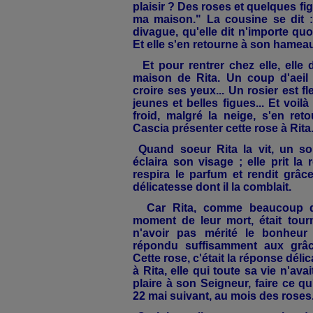
plaisir ? Des roses et quelques fi
ma maison." La cousine se dit :"
divague, qu'elle dit n'importe quoi.
Et elle s'en retourne à son hamea
Et pour rentrer chez elle, elle 
maison de Rita. Un coup d'aeil s
croire ses yeux... Un rosier est fl
jeunes et belles figues... Et voil
froid, malgré la neige, s'en ret
Cascia présenter cette rose à Rita
Quand soeur Rita la vit, un so
éclaira son visage ; elle prit la
respira le parfum et rendit grâc
délicatesse dont il la comblait.
Car Rita, comme beaucoup de 
moment de leur mort, était tour
n'avoir pas mérité le bonheur 
répondu suffisamment aux grâce
Cette rose, c'était la réponse délic
à Rita, elle qui toute sa vie n'av
plaire à son Seigneur, faire ce qu'
22 mai suivant, au mois des roses