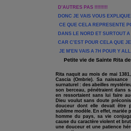
D'AUTRES PAS !!!!!!!!!
DONC JE VAIS VOUS EXPLIQU
CE QUE CELA REPRESENTE PO
DANS LE NORD ET SURTOUT A 
CAR C'EST POUR CELA QUE JE
JE M'EN VAIS A 7H POUR Y AL
Petite vie de Sainte Rita d
Rita naquit au mois de mai 1381
Cascia (Ombrie). Sa naissance 
surnaturel : des abeilles mystérie
son berceau, pénétraient dans s
en ressortaient sans lui faire a
Dieu voulut sans doute préconise
douceur dont elle devait être p
sublime modèle. En effet, mariée 
homme du pays, sa vie conjugal
cause du caractère violent et bru
une douceur et une patience héro