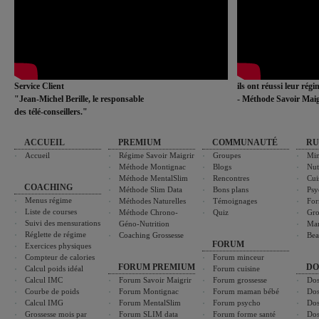
Service Client
ils ont réussi leur rég
"Jean-Michel Berille, le responsable
- Méthode Savoir Maig
des télé-conseillers."
ACCUEIL
PREMIUM
COMMUNAUTÉ
RU
Accueil
Régime Savoir Maigrir
Groupes
Min
Méthode Montignac
Blogs
Nut
Méthode MentalSlim
Rencontres
Cui
COACHING
Méthode Slim Data
Bons plans
Psy
Menus régime
Méthodes Naturelles
Témoignages
For
Liste de courses
Méthode Chrono-
Quiz
Gro
Suivi des mensurations
Géno-Nutrition
Ma
Réglette de régime
Coaching Grossesse
Bea
FORUM
Exercices physiques
Compteur de calories
Forum minceur
FORUM PREMIUM
DO
Calcul poids idéal
Forum cuisine
Calcul IMC
Forum Savoir Maigrir
Forum grossesse
Dos
Courbe de poids
Forum Montignac
Forum maman bébé
Dos
Calcul IMG
Forum MentalSlim
Forum psycho
Dos
Grossesse mois par
Forum SLIM data
Forum forme santé
Dos