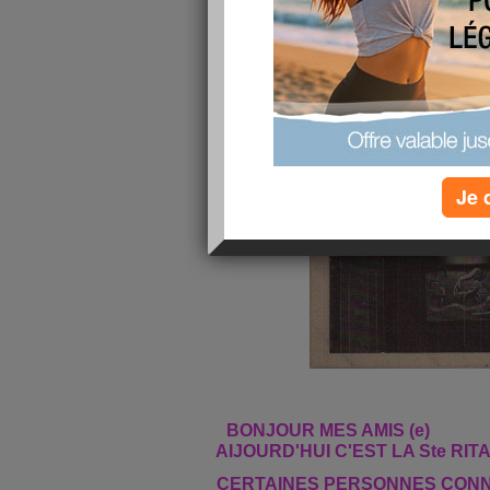
Je 
BONJOUR MES AMIS (e)
AIJOURD'HUI C'EST LA Ste RITA ....
CERTAINES PERSONNES CONN