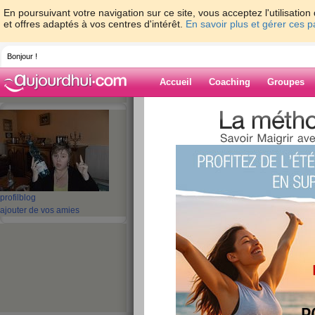
En poursuivant votre navigation sur ce site, vous acceptez l'utilisati
et offres adaptés à vos centres d'intérêt.
En savoir plus et gérer ces 
Bonjour !
Accueil
Coaching
Groupes
Accueil
>
espaces
>
miaou13
> BONJOUR
...AUJOURD'HUI Ste RITA.....
Blog de miaou1
aide blog
profil
blog
BONJOUR A TOUS
ajouter de vos amies
...AUJOURD'HUI Ste
publié le 22/05/2008 à 06:25