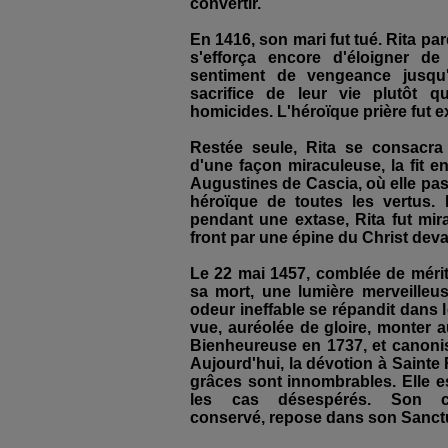
convertir.
En 1416, son mari fut tué. Rita p
s'efforça encore d'éloigner d
sentiment de vengeance jusqu
sacrifice de leur vie plutôt 
homicides. L'héroïque prière fut 
Restée seule, Rita se consacra
d'une façon miraculeuse, la fit e
Augustines de Cascia, où elle pas
héroïque de toutes les vertus.
pendant une extase, Rita fut mi
front par une épine du Christ devant
Le 22 mai 1457, comblée de mérite
sa mort, une lumière merveilleus
odeur ineffable se répandit dans 
vue, auréolée de gloire, monter a
Bienheureuse en 1737, et canoni
Aujourd'hui, la dévotion à Sainte 
grâces sont innombrables. Elle e
les cas désespérés. Son co
conservé, repose dans son Sanctua