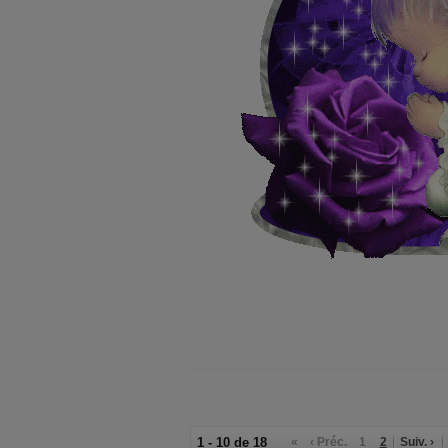
1 - 10 de 18
«
‹ Préc.
1
2
Suiv. ›