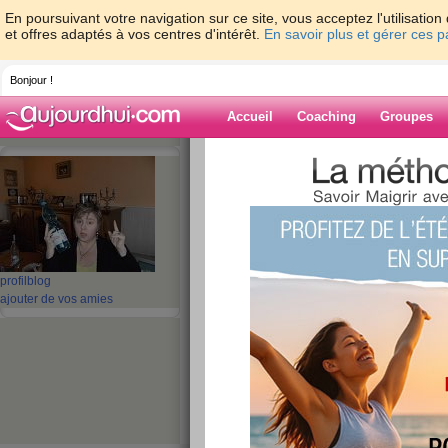
En poursuivant votre navigation sur ce site, vous acceptez l'utilisati
et offres adaptés à vos centres d'intérêt.
En savoir plus et gérer ces 
Bonjour !
Accueil
Coaching
Groupes
Accueil
>
espaces
>
miaou13
> BONSOIR
DU SOIR
Blog de miaou1
aide blog
profil
blog
BONSOIR MES AMI
ajouter de vos amies
PRIERE DU SOIR
publié le 28/04/2008 à 22:11