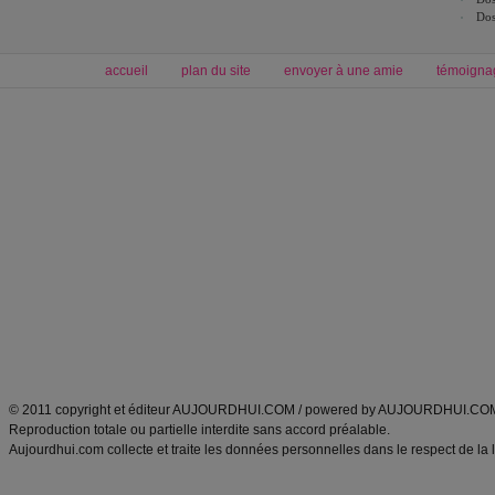
Dos
accueil
plan du site
envoyer à une amie
témoigna
Forum minceur
Forum cuisine
Commencer un régime
boissons, vins et cocktails
Alimentation équilibrée et nutrition
astuces et bons plans
Minceur
Recette cuisine
exercices physiques
recette facile
produits minceur
Recette poulet
Tags
:
ventre plat
|
maigrir des fesses
|
abdominaux
|
régime américain
|
régime mayo
|
Découvrez aussi
:
exercices abdominaux
|
recette wok
|
ANXA Partenaires
:
Recette
de cuisine |
Recette cuisine
|
© 2011 copyright et éditeur AUJOURDHUI.COM / powered by AUJOURDHUI.CO
Reproduction totale ou partielle interdite sans accord préalable.
Aujourdhui.com collecte et traite les données personnelles dans le respect de la 