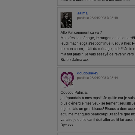
Jalma
publié le 28/04/2008 à 23:49
Allo Pat comment ça va ?
Moi, c'est le ménage, le rangement et on arrête p
jeudi matin et ça s'est continué jusqu'à hier. 
de mon chum, il fait du ménage, mdr !!! Je t
m'a fait plaisir. Je vais essayé de revenir ver
Biz biz Jalma xxx
doudoune45
publié le 28/04/2008 à 23:44
Coucou Patricia,
je répondais à mes mps!!! Je quitte car je suis
plus d'énergie mes yeux se ferment seuls!!! 
et je te fais un gros bisous! Bisous à dom aus
et tu me manques beaucoup! J'espère que m
va faire je quitte car il doit aller au lit lui aussi
Bye xxx