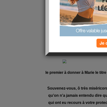
Je 
Un prière composée d'après les éc
le premier à donner à Marie le tit
Souvenez-vous, ô très miséricord
qu'on n'a jamais entendu dire q
qui ont eu recours à votre protec