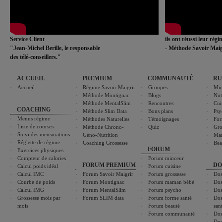
Service Client
ils ont réussi leur rég
"Jean-Michel Berille, le responsable
- Méthode Savoir Maig
des télé-conseillers."
ACCUEIL
PREMIUM
COMMUNAUTÉ
RU
Accueil
Régime Savoir Maigrir
Groupes
Min
Méthode Montignac
Blogs
Nut
Méthode MentalSlim
Rencontres
Cui
COACHING
Méthode Slim Data
Bons plans
Psy
Menus régime
Méthodes Naturelles
Témoignages
For
Liste de courses
Méthode Chrono-
Quiz
Gro
Suivi des mensurations
Géno-Nutrition
Ma
Réglette de régime
Coaching Grossesse
Bea
FORUM
Exercices physiques
Compteur de calories
Forum minceur
FORUM PREMIUM
DO
Calcul poids idéal
Forum cuisine
Calcul IMC
Forum Savoir Maigrir
Forum grossesse
Dos
Courbe de poids
Forum Montignac
Forum maman bébé
Dos
Calcul IMG
Forum MentalSlim
Forum psycho
Dos
Grossesse mois par
Forum SLIM data
Forum forme santé
Dos
mois
Forum beauté
san
Forum communauté
Dos
Dos